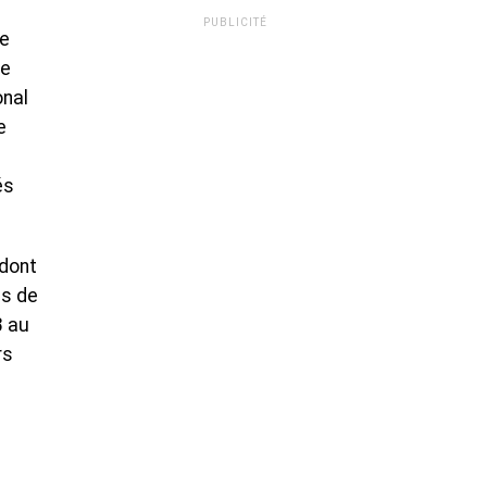
PUBLICITÉ
le
ce
onal
e
és
 dont
ès de
3 au
rs