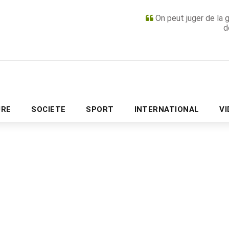
On peut juger de la 
d
PUBLICITÉ
URE
SOCIETE
SPORT
INTERNATIONAL
V