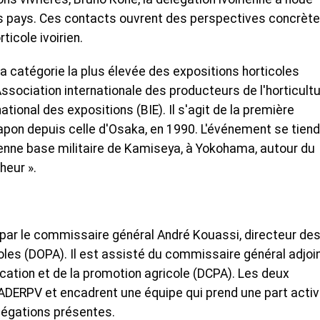
s pays. Ces contacts ouvrent des perspectives concrèt
icole ivoirien.
 catégorie la plus élevée des expositions horticoles
'Association internationale des producteurs de l'horticult
ational des expositions (BIE). Il s'agit de la première
apon depuis celle d'Osaka, en 1990. L'événement se tiend
ienne base militaire de Kamiseya, à Yokohama, autour du
heur ».
e par le commissaire général André Kouassi, directeur de
oles (DOPA). Il est assisté du commissaire général adjoi
ation et de la promotion agricole (DCPA). Les deux
DERPV et encadrent une équipe qui prend une part acti
légations présentes.