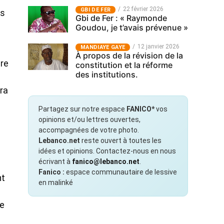
22 février 2026
GBI DE FER
es
Gbi de Fer : « Raymonde
Goudou, je t’avais prévenue »
12 janvier 2026
MANDIAYE GAYE
À propos de la révision de la
ure
constitution et la réforme
des institutions.
ra
Partagez sur notre espace
FANICO*
vos
opinions et/ou lettres ouvertes,
accompagnées de votre photo.
Lebanco.net
reste ouvert à toutes les
idées et opinions. Contactez-nous en nous
écrivant à
fanico@lebanco.net
.
s
Fanico :
espace communautaire de lessive
nt
en malinké
ve