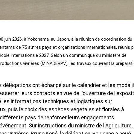
 30 juin 2026, à Yokohama, au Japon, à la réunion de coordination du
ntants de 75 autres pays et organisations internationales, réunis p
rticole internationale 2027. Selon un communiqué du ministère de
 productions vivrières (MINADERPV), les travaux couvrent la préparat
 délégations ont échangé sur le calendrier et les modali
esserrer leurs contacts en vue de l'ouverture de l'exposi
 les informations techniques et logistiques sur
x, puis le choix des espèces végétales et florales à
 différents pays de renforcer leurs engagements
événement. Sur instructions du ministre de l'Agriculture,
s vivrières, Bruno Koné, la délégation ivoirienne a noué