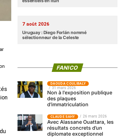
essentiels en Ituri
7 août 2026
Uruguay : Diego Forlán nommé
sélectionneur de la Celeste
ar
ion
FANICO
‎DAOUDA COULIBALY
31 mars 2026
tés
Non à l'exposition publique
tion
des plaques
d'immatriculation
26 mars 2026
CLAUDE SAHY
Avec Alassane Ouattara, les
résultats concrets d’un
 du
diplomate exceptionnel