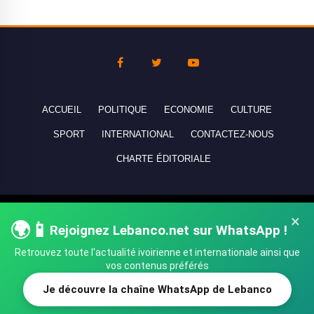
ACCUEIL
POLITIQUE
ECONOMIE
CULTURE
SPORT
INTERNATIONAL
CONTACTEZ-NOUS
CHARTE ÉDITORIALE
Copyright © 2010-2026 lebanco.net - Tous droits de reproduction
×
🌍📱
Rejoignez Lebanco.net sur WhatsApp !
réservés - All rights reserved.
Retrouvez toute l'actualité ivoirienne et internationale ainsi que
vos contenus préférés
Je découvre la chaîne WhatsApp de Lebanco
SHARE
TWEET