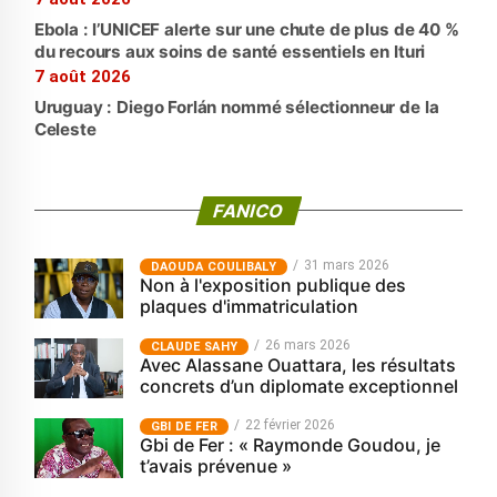
Ebola : l’UNICEF alerte sur une chute de plus de 40 %
du recours aux soins de santé essentiels en Ituri
7 août 2026
Uruguay : Diego Forlán nommé sélectionneur de la
Celeste
FANICO
31 mars 2026
‎DAOUDA COULIBALY
Non à l'exposition publique des
plaques d'immatriculation
26 mars 2026
CLAUDE SAHY
Avec Alassane Ouattara, les résultats
concrets d’un diplomate exceptionnel
22 février 2026
GBI DE FER
Gbi de Fer : « Raymonde Goudou, je
t’avais prévenue »