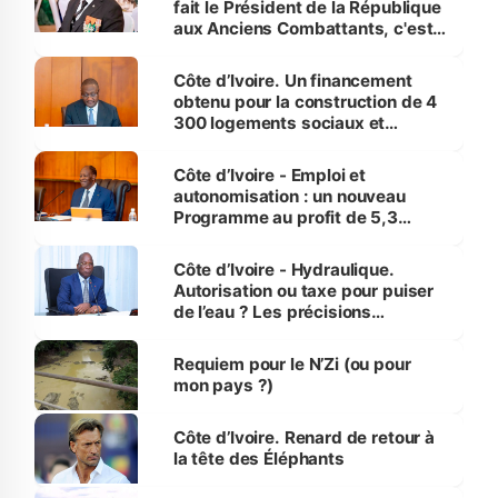
fait le Président de la République
aux Anciens Combattants, c'est
inédit » (Cne Yassoungo Koné ®)
Côte d’Ivoire. Un financement
obtenu pour la construction de 4
300 logements sociaux et
économiques à Abidjan, Bouaké
et Yamoussoukro
Côte d’Ivoire - Emploi et
autonomisation : un nouveau
Programme au profit de 5,3
millions de jeunes
Côte d’Ivoire - Hydraulique.
Autorisation ou taxe pour puiser
de l’eau ? Les précisions
d’Assahoré
Requiem pour le N’Zi (ou pour
mon pays ?)
Côte d’Ivoire. Renard de retour à
la tête des Éléphants