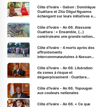
Côte d’Ivoire - Gabon : Dominique
Ouattara et Zita Oligui Nguema
échangent sur leurs initiatives en
faveur des femmes et des
enfants
Côte d’Ivoire - An 66. Alassane
Ouattara : « Ensemble, (…)
construisons une grande nation
pour nous-mêmes et pour les
générations futures »
Côte d’Ivoire - 4 morts après des
affrontements
intercommunautaires à Kossandji
(Alepé) - Notre correspondant au
milieu des sinistrés
Côte d’Ivoire - An 66. Libération
de zones à risque et
déguerpissement : Ouattara
assure du « strict respect de
l'Etat de droit pour préserver les
Côte d'Ivoire - An 66. Yopougon
vies humaines »
aux couleurs nationales
Côte d’Ivoire - An 66. « Ce que