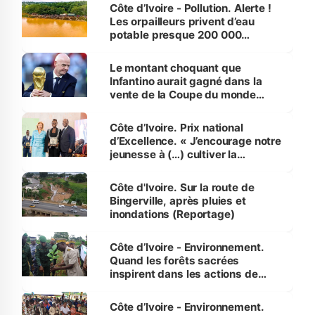
Côte d’Ivoire - Pollution. Alerte !
Les orpailleurs privent d’eau
potable presque 200 000
habitants autour d’Agboville
Le montant choquant que
Infantino aurait gagné dans la
vente de la Coupe du monde
révélé
Côte d’Ivoire. Prix national
d’Excellence. « J’encourage notre
jeunesse à (…) cultiver la
compétence et l’intégrité »
(Alassane Ouattara
Côte d'Ivoire. Sur la route de
Bingerville, après pluies et
inondations (Reportage)
Côte d’Ivoire - Environnement.
Quand les forêts sacrées
inspirent dans les actions de
reboisement
Côte d’Ivoire - Environnement.