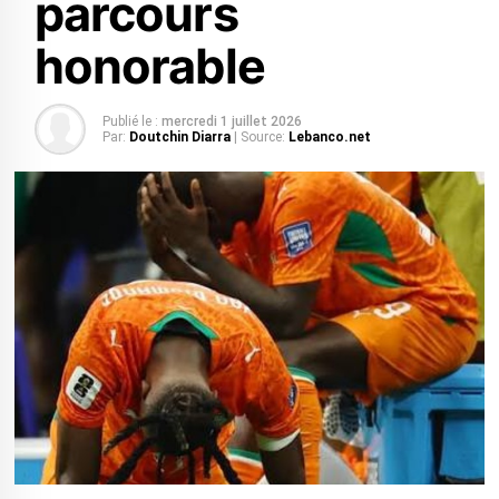
parcours
honorable
Publié le :
mercredi 1 juillet 2026
Par:
Doutchin Diarra
| Source:
Lebanco.net