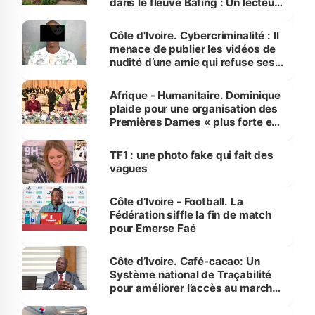
dans le fleuve Bafing : Un lecteur
dénonce la légèreté du ministère
des Transports
Côte d'Ivoire. Cybercriminalité : Il
menace de publier les vidéos de
nudité d’une amie qui refuse ses
avances
Afrique - Humanitaire. Dominique
plaide pour une organisation des
Premières Dames « plus forte et
influente, dont l'impact s'affirme
sur la scène internationale »
TF1 : une photo fake qui fait des
vagues
Côte d’Ivoire - Football. La
Fédération siffle la fin de match
pour Emerse Faé
Côte d’Ivoire. Café-cacao: Un
Système national de Traçabilité
pour améliorer l’accès au marché
international