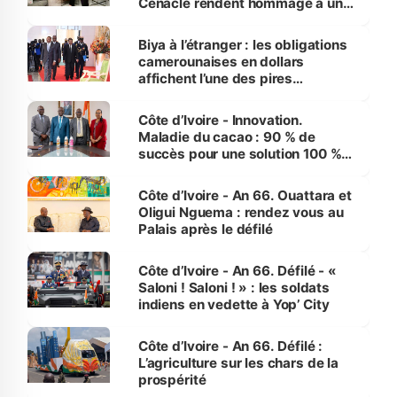
Cénacle rendent hommage à un
grand journaliste sportif
Biya à l’étranger : les obligations
camerounaises en dollars
affichent l’une des pires
performances d’Afrique
Côte d’Ivoire - Innovation.
Maladie du cacao : 90 % de
succès pour une solution 100 %
made in Côte d'Ivoire
Côte d’Ivoire - An 66. Ouattara et
Oligui Nguema : rendez vous au
Palais après le défilé
Côte d’Ivoire - An 66. Défilé - «
Saloni ! Saloni ! » : les soldats
indiens en vedette à Yop’ City
Côte d’Ivoire - An 66. Défilé :
L’agriculture sur les chars de la
prospérité