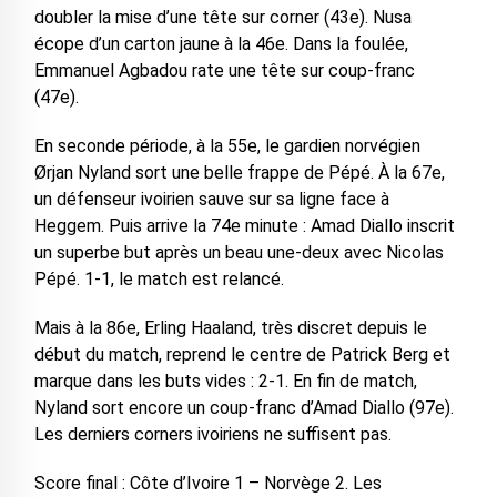
doubler la mise d’une tête sur corner (43e). Nusa
écope d’un carton jaune à la 46e. Dans la foulée,
Emmanuel Agbadou rate une tête sur coup-franc
(47e).
‎En seconde période, à la 55e, le gardien norvégien
Ørjan Nyland sort une belle frappe de Pépé. À la 67e,
un défenseur ivoirien sauve sur sa ligne face à
Heggem. Puis arrive la 74e minute : Amad Diallo inscrit
un superbe but après un beau une-deux avec Nicolas
Pépé. 1-1, le match est relancé.
‎Mais à la 86e, Erling Haaland, très discret depuis le
début du match, reprend le centre de Patrick Berg et
marque dans les buts vides : 2-1. En fin de match,
Nyland sort encore un coup-franc d’Amad Diallo (97e).
Les derniers corners ivoiriens ne suffisent pas.
‎Score final : Côte d’Ivoire 1 – Norvège 2. Les