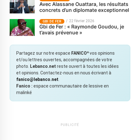
Avec Alassane Ouattara, les résultats
concrets d’un diplomate exceptionnel
22 février 2026
GBI DE FER
Gbi de Fer : « Raymonde Goudou, je
t’avais prévenue »
Partagez sur notre espace
FANICO*
vos opinions
et/ou lettres ouvertes, accompagnées de votre
photo.
Lebanco.net
reste ouvert à toutes les idées
et opinions. Contactez-nous en nous écrivant à
fanico@lebanco.net
.
Fanico :
espace communautaire de lessive en
malinké
PUBLICITÉ