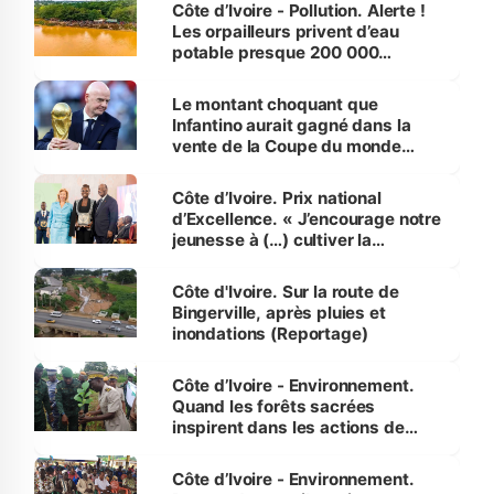
Côte d’Ivoire - Pollution. Alerte !
Les orpailleurs privent d’eau
potable presque 200 000
habitants autour d’Agboville
Le montant choquant que
Infantino aurait gagné dans la
vente de la Coupe du monde
révélé
Côte d’Ivoire. Prix national
d’Excellence. « J’encourage notre
jeunesse à (…) cultiver la
compétence et l’intégrité »
(Alassane Ouattara
Côte d'Ivoire. Sur la route de
Bingerville, après pluies et
inondations (Reportage)
Côte d’Ivoire - Environnement.
Quand les forêts sacrées
inspirent dans les actions de
reboisement
Côte d’Ivoire - Environnement.