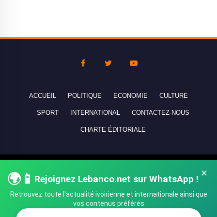
ACCUEIL
POLITIQUE
ECONOMIE
CULTURE
SPORT
INTERNATIONAL
CONTACTEZ-NOUS
CHARTE ÉDITORIALE
Copyright © 2010-2026 lebanco.net - Tous droits de reproduction
×
🌍📱
Rejoignez Lebanco.net sur WhatsApp !
réservés - All rights reserved.
Retrouvez toute l'actualité ivoirienne et internationale ainsi que
vos contenus préférés