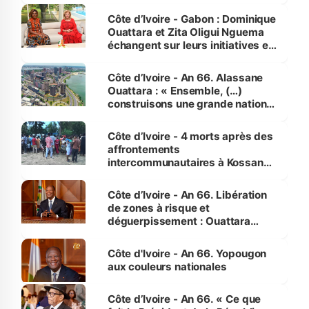
Côte d’Ivoire - Gabon : Dominique
Ouattara et Zita Oligui Nguema
échangent sur leurs initiatives en
faveur des femmes et des
enfants
Côte d’Ivoire - An 66. Alassane
Ouattara : « Ensemble, (…)
construisons une grande nation
pour nous-mêmes et pour les
générations futures »
Côte d’Ivoire - 4 morts après des
affrontements
intercommunautaires à Kossandji
(Alepé) - Notre correspondant au
milieu des sinistrés
Côte d’Ivoire - An 66. Libération
de zones à risque et
déguerpissement : Ouattara
assure du « strict respect de
l'Etat de droit pour préserver les
Côte d'Ivoire - An 66. Yopougon
vies humaines »
aux couleurs nationales
Côte d’Ivoire - An 66. « Ce que