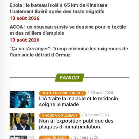
Ebola : le bateau isolé à 65 km de Kinshasa
finalement libéré après des tests négatifs
10 août 2026
AGOA : un nouveau sursis se dessine pour le textile
et des milliers d’emplois
10 août 2026
“Ça va s’arranger”: Trump minimise les exigences de
l’Iran sur le détroit d’Ormuz
FANICO
10 août 2026
JEAN-ANTOINE ZINSOU
L’IA traite la maladie et le médecin
soigne le malade
31 mars 2026
‎DAOUDA COULIBALY
Non à l'exposition publique des
plaques d'immatriculation
26 mars 2026
CLAUDE SAHY