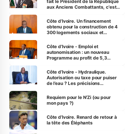
fait le Président de la République
aux Anciens Combattants, c'est
inédit » (Cne Yassoungo Koné ®)
Côte d’Ivoire. Un financement
obtenu pour la construction de 4
300 logements sociaux et
économiques à Abidjan, Bouaké
et Yamoussoukro
Côte d’Ivoire - Emploi et
autonomisation : un nouveau
Programme au profit de 5,3
millions de jeunes
Côte d’Ivoire - Hydraulique.
Autorisation ou taxe pour puiser
de l’eau ? Les précisions
d’Assahoré
Requiem pour le N’Zi (ou pour
mon pays ?)
Côte d’Ivoire. Renard de retour à
la tête des Éléphants