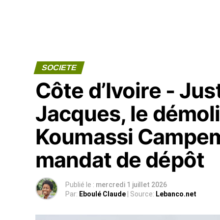
SOCIETE
Côte d’Ivoire - Jus
Jacques, le démoli
Koumassi Campem
mandat de dépôt
Publié le :
mercredi 1 juillet 2026
Par:
Eboulé Claude
| Source:
Lebanco.net