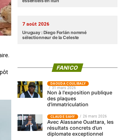
essentiels en Ituri
7 août 2026
Uruguay : Diego Forlán nommé
sélectionneur de la Celeste
ire.
FANICO
épôt
‎DAOUDA COULIBALY
31 mars 2026
Non à l'exposition publique
des plaques
d'immatriculation
26 mars 2026
CLAUDE SAHY
Avec Alassane Ouattara, les
résultats concrets d’un
diplomate exceptionnel