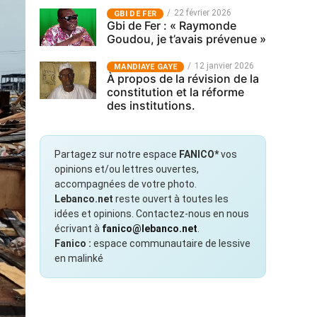
22 février 2026
GBI DE FER
Gbi de Fer : « Raymonde
Goudou, je t’avais prévenue »
12 janvier 2026
MANDIAYE GAYE
À propos de la révision de la
constitution et la réforme
des institutions.
Partagez sur notre espace
FANICO*
vos
opinions et/ou lettres ouvertes,
accompagnées de votre photo.
Lebanco.net
reste ouvert à toutes les
idées et opinions. Contactez-nous en nous
écrivant à
fanico@lebanco.net
.
Fanico :
espace communautaire de lessive
en malinké