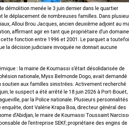
e démolition menée le 3 juin dernier dans le quartier
 le déplacement de nombreuses familles. Dans plusieu
iaux, Alloui Brou Jacques, ancien deuxième adjoint au ma
tion, affirmant agir en tant que propriétaire d’un domain
 cette fonction entre 1996 et 2001. Le parquet a toutefo
 la décision judiciaire invoquée ne donnait aucune
lémique : la mairie de Koumassi s’était désolidarisée de
la Cohésion nationale, Myss Belmonde Dogo, avait demandé
n soutien aux familles sinistrées. ‎Activement recherché
juin, le suspect a été arrêté le 18 juin 2026 à Port-Bouët,
ueville, par la Police nationale. Plusieurs personnalités
 enquête, dont Valérie Krapa Boa, directeur général des
onome d’Abidjan, le maire de Koumassi Toussaint Narciss
ponsable de l’entreprise SEKF, propriétaire des engins de