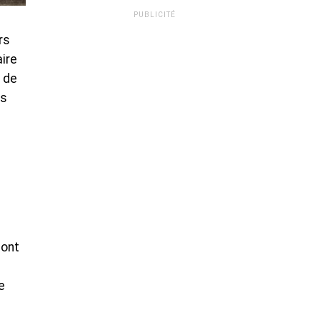
PUBLICITÉ
rs
ire
e de
is
 ont
e