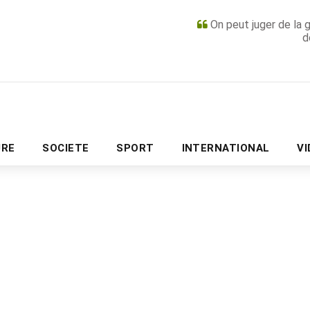
On peut juger de la 
d
PUBLICITÉ
URE
SOCIETE
SPORT
INTERNATIONAL
V