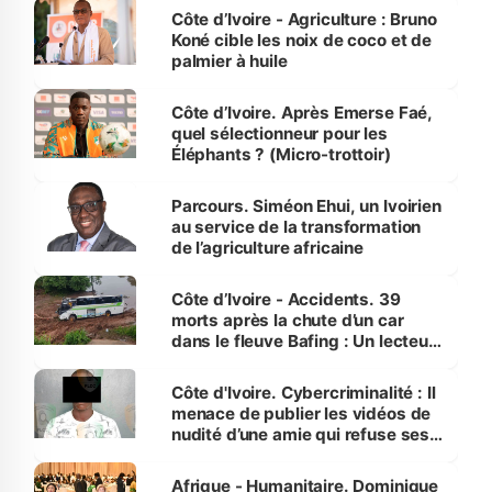
Côte d’Ivoire - Agriculture : Bruno
Koné cible les noix de coco et de
palmier à huile
Côte d’Ivoire. Après Emerse Faé,
quel sélectionneur pour les
Éléphants ? (Micro-trottoir)
Parcours. Siméon Ehui, un Ivoirien
au service de la transformation
de l’agriculture africaine
Côte d’Ivoire - Accidents. 39
morts après la chute d’un car
dans le fleuve Bafing : Un lecteur
dénonce la légèreté du ministère
des Transports
Côte d'Ivoire. Cybercriminalité : Il
menace de publier les vidéos de
nudité d’une amie qui refuse ses
avances
Afrique - Humanitaire. Dominique