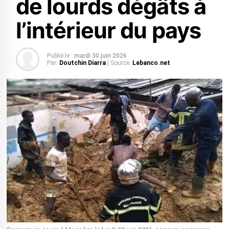
de lourds dégâts à
l’intérieur du pays
Publié le :
mardi 30 juin 2026
Par:
Doutchin Diarra
| Source:
Lebanco.net