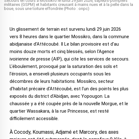
Secours en cours à Mossikro le lundi 29 juin 2026, sapeurs-pompiers
militaires (GSPM) et habitants creusant à mains nues et à la pelle dans la
boue, sous une toiture effondrée (Photo : onpc)
Un glissement de terrain est survenu lundi 29 juin 2026
vers 8 heures dans le quartier Mossikro, dans la commune
abidjanaise d’Attécoubé. Il Le bilan provisoire est d'au
moins douze morts et cinq blessés, selon l'Agence
ivoirienne de presse (AIP), qui cite les services de secours.
L'éboulement, provoqué par la saturation des sols et
l'érosion, a enseveli plusieurs occupants sous les
décombres de leurs habitations. Mossikro, secteur
d'habitat précaire d'Attécoubé, est l'un des points les plus
exposés du district d’Abidjan, avec Yopougon. La
chaussée y a été coupée près de la nouvelle Morgue, et le
quartier Wassakara, à la rue Princesse, est resté
difficilement accessible.
À Cocody, Koumassi, Adjamé et Marcory, des axes