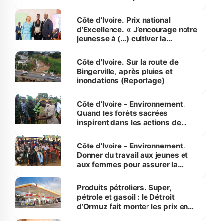
révélé
Côte d’Ivoire. Prix national
d’Excellence. « J’encourage notre
jeunesse à (…) cultiver la
compétence et l’intégrité »
(Alassane Ouattara
Côte d'Ivoire. Sur la route de
Bingerville, après pluies et
inondations (Reportage)
Côte d’Ivoire - Environnement.
Quand les forêts sacrées
inspirent dans les actions de
reboisement
Côte d’Ivoire - Environnement.
Donner du travail aux jeunes et
aux femmes pour assurer la
protection des espèces
menacées
Produits pétroliers. Super,
pétrole et gasoil : le Détroit
d’Ormuz fait monter les prix en
Côte d’Ivoire