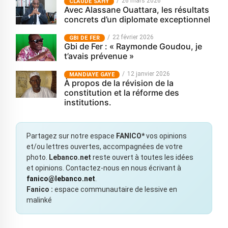
26 mars 2026
CLAUDE SAHY
Avec Alassane Ouattara, les résultats
concrets d’un diplomate exceptionnel
22 février 2026
GBI DE FER
Gbi de Fer : « Raymonde Goudou, je
t’avais prévenue »
12 janvier 2026
MANDIAYE GAYE
À propos de la révision de la
constitution et la réforme des
institutions.
Partagez sur notre espace
FANICO*
vos opinions
et/ou lettres ouvertes, accompagnées de votre
photo.
Lebanco.net
reste ouvert à toutes les idées
et opinions. Contactez-nous en nous écrivant à
fanico@lebanco.net
.
Fanico :
espace communautaire de lessive en
malinké