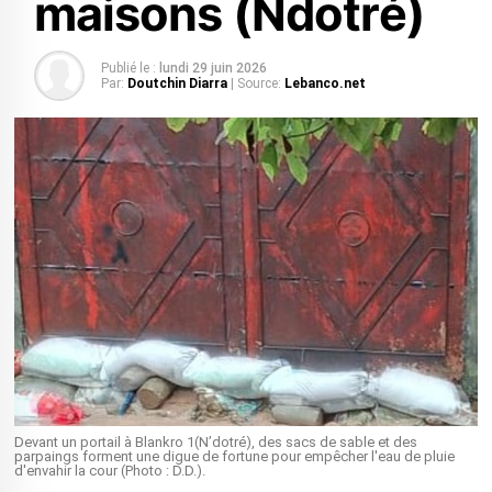
maisons (Ndotré)
Publié le :
lundi 29 juin 2026
Par:
Doutchin Diarra
| Source:
Lebanco.net
Devant un portail à Blankro 1(N’dotré), des sacs de sable et des
parpaings forment une digue de fortune pour empêcher l'eau de pluie
d'envahir la cour (Photo : D.D.).