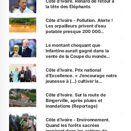
Côte d’Ivoire. Renard de retour à
la tête des Éléphants
Côte d’Ivoire - Pollution. Alerte !
Les orpailleurs privent d’eau
potable presque 200 000
habitants autour d’Agboville
Le montant choquant que
Infantino aurait gagné dans la
vente de la Coupe du monde
révélé
Côte d’Ivoire. Prix national
d’Excellence. « J’encourage notre
jeunesse à (…) cultiver la
compétence et l’intégrité »
(Alassane Ouattara
Côte d'Ivoire. Sur la route de
Bingerville, après pluies et
inondations (Reportage)
Côte d’Ivoire - Environnement.
Quand les forêts sacrées
inspirent dans les actions de