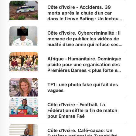
Côte d’Ivoire - Accidents. 39
morts après la chute d’un car
dans le fleuve Bafing : Un lecteur
dénonce la légèreté du ministère
des Transports
Côte d'Ivoire. Cybercriminalité : Il
menace de publier les vidéos de
nudité d’une amie qui refuse ses
avances
Afrique - Humanitaire. Dominique
plaide pour une organisation des
Premières Dames « plus forte et
influente, dont l'impact s'affirme
sur la scène internationale »
TF1 : une photo fake qui fait des
vagues
Côte d’Ivoire - Football. La
Fédération siffle la fin de match
pour Emerse Faé
Côte d’Ivoire. Café-cacao: Un