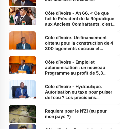
Côte d’Ivoire - An 66. « Ce que
fait le Président de la République
aux Anciens Combattants, c'est
inédit » (Cne Yassoungo Koné ®)
Côte d’Ivoire. Un financement
obtenu pour la construction de 4
300 logements sociaux et
économiques à Abidjan, Bouaké
et Yamoussoukro
Côte d’Ivoire - Emploi et
autonomisation : un nouveau
Programme au profit de 5,3
millions de jeunes
Côte d’Ivoire - Hydraulique.
Autorisation ou taxe pour puiser
de l’eau ? Les précisions
d’Assahoré
Requiem pour le N’Zi (ou pour
mon pays ?)