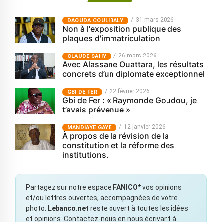
31 mars 2026
‎DAOUDA COULIBALY
Non à l'exposition publique des
plaques d'immatriculation
26 mars 2026
CLAUDE SAHY
Avec Alassane Ouattara, les résultats
concrets d’un diplomate exceptionnel
22 février 2026
GBI DE FER
Gbi de Fer : « Raymonde Goudou, je
t’avais prévenue »
12 janvier 2026
MANDIAYE GAYE
À propos de la révision de la
constitution et la réforme des
institutions.
Partagez sur notre espace
FANICO*
vos opinions
et/ou lettres ouvertes, accompagnées de votre
photo.
Lebanco.net
reste ouvert à toutes les idées
et opinions. Contactez-nous en nous écrivant à