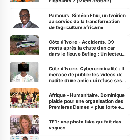
Éléphants ? (Micro-trottoir)
Parcours. Siméon Ehui, un Ivoirien
au service de la transformation
de l’agriculture africaine
Côte d’Ivoire - Accidents. 39
morts après la chute d’un car
dans le fleuve Bafing : Un lecteur
dénonce la légèreté du ministère
des Transports
Côte d'Ivoire. Cybercriminalité : Il
menace de publier les vidéos de
nudité d’une amie qui refuse ses
avances
Afrique - Humanitaire. Dominique
plaide pour une organisation des
Premières Dames « plus forte et
influente, dont l'impact s'affirme
sur la scène internationale »
TF1 : une photo fake qui fait des
vagues