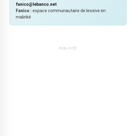
fanico@lebanco.net
.
Fanico :
espace communautaire de lessive en
malinké
PUBLICITÉ