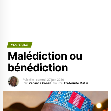
POLITIQUE
Malédiction ou
bénédiction
Publié le :
samedi 27 juin 2026
Par:
Venance Konan
| Source:
Fraternité Matin