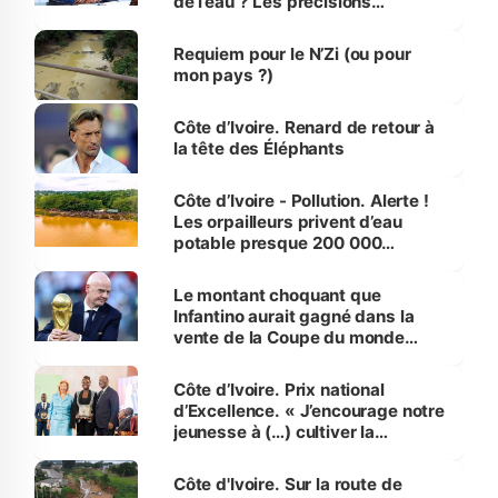
de l’eau ? Les précisions
d’Assahoré
Requiem pour le N’Zi (ou pour
mon pays ?)
Côte d’Ivoire. Renard de retour à
la tête des Éléphants
Côte d’Ivoire - Pollution. Alerte !
Les orpailleurs privent d’eau
potable presque 200 000
habitants autour d’Agboville
Le montant choquant que
Infantino aurait gagné dans la
vente de la Coupe du monde
révélé
Côte d’Ivoire. Prix national
d’Excellence. « J’encourage notre
jeunesse à (…) cultiver la
compétence et l’intégrité »
(Alassane Ouattara
Côte d'Ivoire. Sur la route de