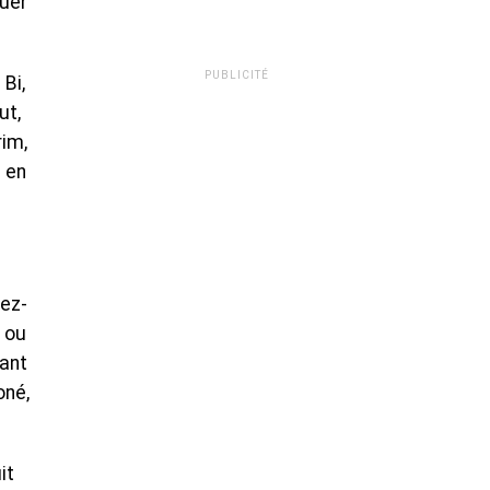
quer
PUBLICITÉ
Bi,
ut,
rim,
é en
dez-
e ou
vant
oné,
it