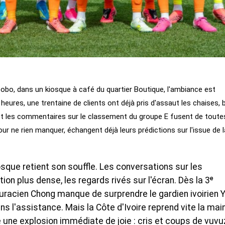
obo, dans un kiosque à café du quartier Boutique, l'ambiance est
 heures, une trentaine de clients ont déjà pris d'assaut les chaises,
 et les commentaires sur le classement du groupe E fusent de toute
our ne rien manquer, échangent déjà leurs prédictions sur l'issue de l
osque retient son souffle. Les conversations sur les
ion plus dense, les regards rivés sur l'écran. Dès la 3ᵉ
 curacien Chong manque de surprendre le gardien ivoirien 
s l'assistance. Mais la Côte d'Ivoire reprend vite la main 
e une explosion immédiate de joie : cris et coups de vuvu