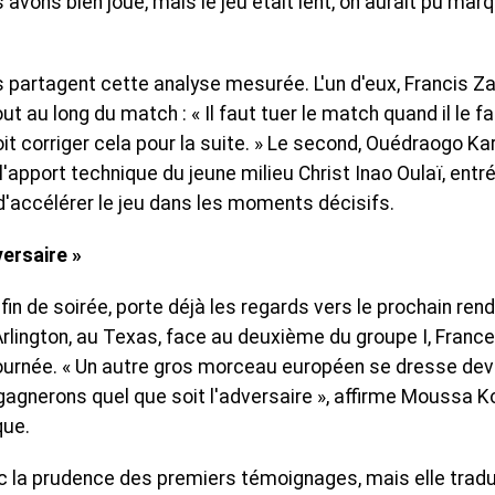
s avons bien joué, mais le jeu était lent, on aurait pu mar
artagent cette analyse mesurée. L'un d'eux, Francis Za 
t au long du match : « Il faut tuer le match quand il le fa
it corriger cela pour la suite. » Le second, Ouédraogo Ka
l'apport technique du jeune milieu Christ Inao Oulaï, entr
d'accélérer le jeu dans les moments décisifs.
ersaire »
fin de soirée, porte déjà les regards vers le prochain ren
 Arlington, au Texas, face au deuxième du groupe I, Franc
 journée. « Un autre gros morceau européen se dresse de
 gagnerons quel que soit l'adversaire », affirme Moussa K
que.
c la prudence des premiers témoignages, mais elle tradu