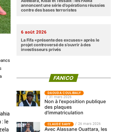
Abéibara, Kidal et Tessalit : les FAMa
annoncent une série d’opérations réussies
contre des bases terroristes
6 août 2026
La Fifa «présente des excuses» après le
projet controversé de s’ouvrir à des
investisseurs privés
 bancs
s
a
FANICO
‎DAOUDA COULIBALY
31 mars 2026
Non à l'exposition publique
des plaques
d'immatriculation
Yahia
: le
26 mars 2026
CLAUDE SAHY
Avec Alassane Ouattara, les
zela