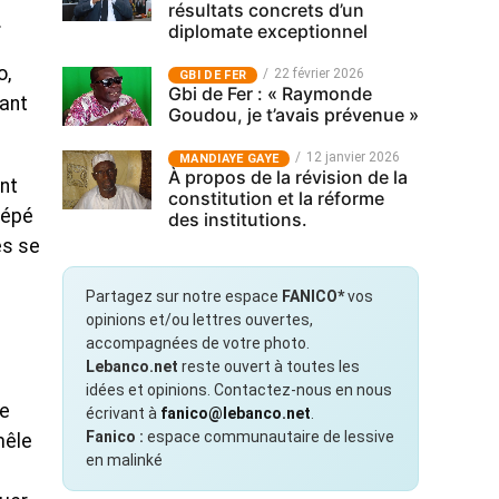
résultats concrets d’un
.
diplomate exceptionnel
o,
22 février 2026
GBI DE FER
Gbi de Fer : « Raymonde
vant
Goudou, je t’avais prévenue »
12 janvier 2026
MANDIAYE GAYE
À propos de la révision de la
nt
constitution et la réforme
Pépé
des institutions.
es se
Partagez sur notre espace
FANICO*
vos
opinions et/ou lettres ouvertes,
accompagnées de votre photo.
Lebanco.net
reste ouvert à toutes les
idées et opinions. Contactez-nous en nous
re
écrivant à
fanico@lebanco.net
.
Fanico :
espace communautaire de lessive
mêle
en malinké