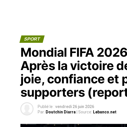
SPORT
Mondial FIFA 2026 
Après la victoire 
joie, confiance et
supporters (repor
Publié le :
vendredi 26 juin 2026
Par:
Doutchin Diarra
| Source:
Lebanco.net