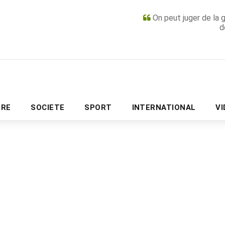
On peut juger de la 
d
PUBLICITÉ
URE
SOCIETE
SPORT
INTERNATIONAL
V