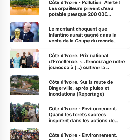
Côte d’Ivoire - Pollution. Alerte !
Les orpailleurs privent d’eau
potable presque 200 000
habitants autour d’Agboville
Le montant choquant que
Infantino aurait gagné dans la
vente de la Coupe du monde
révélé
Côte d’Ivoire. Prix national
d’Excellence. « J’encourage notre
jeunesse à (…) cultiver la
compétence et l’intégrité »
(Alassane Ouattara
Côte d'Ivoire. Sur la route de
Bingerville, après pluies et
inondations (Reportage)
Côte d’Ivoire - Environnement.
Quand les forêts sacrées
inspirent dans les actions de
reboisement
Côte d’Ivoire - Environnement.