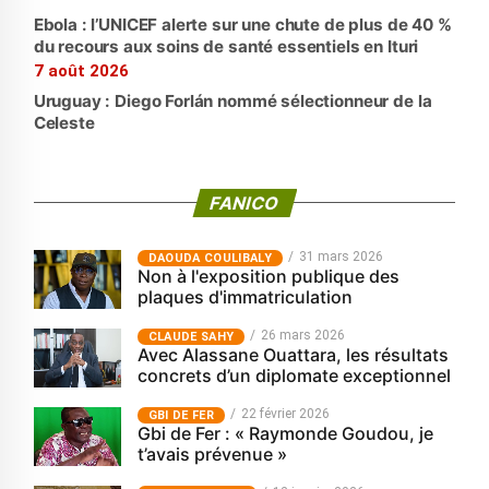
Ebola : l’UNICEF alerte sur une chute de plus de 40 %
du recours aux soins de santé essentiels en Ituri
7 août 2026
Uruguay : Diego Forlán nommé sélectionneur de la
Celeste
FANICO
31 mars 2026
‎DAOUDA COULIBALY
Non à l'exposition publique des
plaques d'immatriculation
26 mars 2026
CLAUDE SAHY
Avec Alassane Ouattara, les résultats
concrets d’un diplomate exceptionnel
22 février 2026
GBI DE FER
Gbi de Fer : « Raymonde Goudou, je
t’avais prévenue »