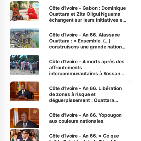
Côte d’Ivoire - Gabon : Dominique
Ouattara et Zita Oligui Nguema
échangent sur leurs initiatives en
faveur des femmes et des
enfants
Côte d’Ivoire - An 66. Alassane
Ouattara : « Ensemble, (…)
construisons une grande nation
pour nous-mêmes et pour les
générations futures »
Côte d’Ivoire - 4 morts après des
affrontements
intercommunautaires à Kossandji
(Alepé) - Notre correspondant au
milieu des sinistrés
Côte d’Ivoire - An 66. Libération
de zones à risque et
déguerpissement : Ouattara
assure du « strict respect de
l'Etat de droit pour préserver les
Côte d'Ivoire - An 66. Yopougon
vies humaines »
aux couleurs nationales
Côte d’Ivoire - An 66. « Ce que