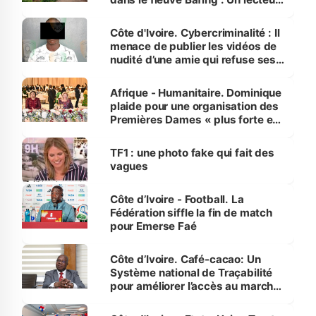
dénonce la légèreté du ministère
des Transports
Côte d'Ivoire. Cybercriminalité : Il
menace de publier les vidéos de
nudité d’une amie qui refuse ses
avances
Afrique - Humanitaire. Dominique
plaide pour une organisation des
Premières Dames « plus forte et
influente, dont l'impact s'affirme
sur la scène internationale »
TF1 : une photo fake qui fait des
vagues
Côte d’Ivoire - Football. La
Fédération siffle la fin de match
pour Emerse Faé
Côte d’Ivoire. Café-cacao: Un
Système national de Traçabilité
pour améliorer l’accès au marché
international