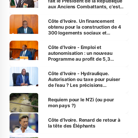
fait le Président de la République
aux Anciens Combattants, c'est
inédit » (Cne Yassoungo Koné ®)
Côte d’Ivoire. Un financement
obtenu pour la construction de 4
300 logements sociaux et
économiques à Abidjan, Bouaké
et Yamoussoukro
Côte d’Ivoire - Emploi et
autonomisation : un nouveau
Programme au profit de 5,3
millions de jeunes
Côte d’Ivoire - Hydraulique.
Autorisation ou taxe pour puiser
de l’eau ? Les précisions
d’Assahoré
Requiem pour le N’Zi (ou pour
mon pays ?)
Côte d’Ivoire. Renard de retour à
la tête des Éléphants