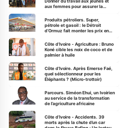
Donner du travail aux jeunes et
aux femmes pour assurer la
protection des espèces
menacées
Produits pétroliers. Super,
pétrole et gasoil : le Détroit
d’Ormuz fait monter les prix en
Côte d’Ivoire
Côte d’Ivoire - Agriculture : Bruno
Koné cible les noix de coco et de
palmier à huile
Côte d’Ivoire. Après Emerse Faé,
quel sélectionneur pour les
Éléphants ? (Micro-trottoir)
Parcours. Siméon Ehui, un Ivoirien
au service de la transformation
de l’agriculture africaine
Côte d’Ivoire - Accidents. 39
morts après la chute d’un car
dans le fleuve Bafing : Un lecteur