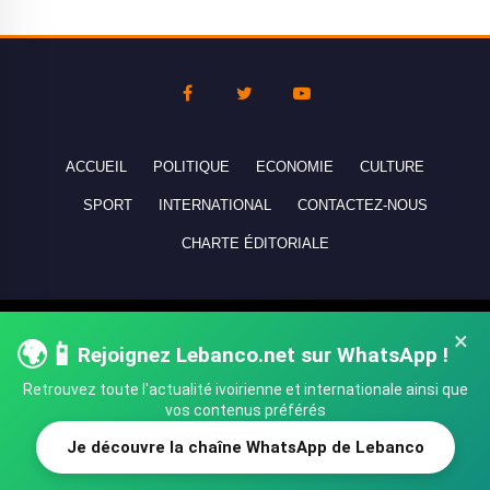
ACCUEIL
POLITIQUE
ECONOMIE
CULTURE
SPORT
INTERNATIONAL
CONTACTEZ-NOUS
CHARTE ÉDITORIALE
Copyright © 2010-2026 lebanco.net - Tous droits de reproduction
×
🌍📱
Rejoignez Lebanco.net sur WhatsApp !
réservés - All rights reserved.
Retrouvez toute l'actualité ivoirienne et internationale ainsi que
vos contenus préférés
Je découvre la chaîne WhatsApp de Lebanco
SHARE
TWEET