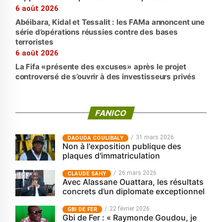
6 août 2026
Abéibara, Kidal et Tessalit : les FAMa annoncent une
série d’opérations réussies contre des bases
terroristes
6 août 2026
La Fifa «présente des excuses» après le projet
controversé de s’ouvrir à des investisseurs privés
FANICO
31 mars 2026
‎DAOUDA COULIBALY
Non à l'exposition publique des
plaques d'immatriculation
26 mars 2026
CLAUDE SAHY
Avec Alassane Ouattara, les résultats
concrets d’un diplomate exceptionnel
22 février 2026
GBI DE FER
Gbi de Fer : « Raymonde Goudou, je