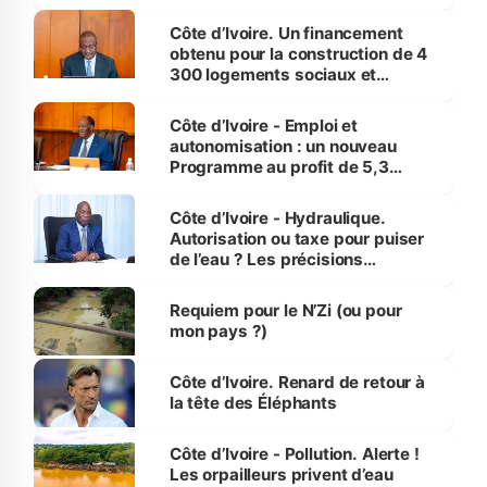
inédit » (Cne Yassoungo Koné ®)
Côte d’Ivoire. Un financement
obtenu pour la construction de 4
300 logements sociaux et
économiques à Abidjan, Bouaké
et Yamoussoukro
Côte d’Ivoire - Emploi et
autonomisation : un nouveau
Programme au profit de 5,3
millions de jeunes
Côte d’Ivoire - Hydraulique.
Autorisation ou taxe pour puiser
de l’eau ? Les précisions
d’Assahoré
Requiem pour le N’Zi (ou pour
mon pays ?)
Côte d’Ivoire. Renard de retour à
la tête des Éléphants
Côte d’Ivoire - Pollution. Alerte !
Les orpailleurs privent d’eau