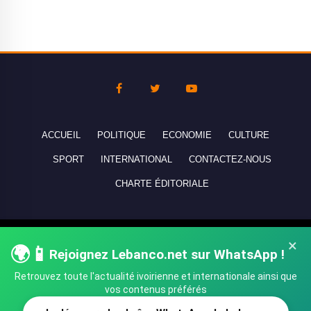
ACCUEIL
POLITIQUE
ECONOMIE
CULTURE
SPORT
INTERNATIONAL
CONTACTEZ-NOUS
CHARTE ÉDITORIALE
Copyright © 2010-2026 lebanco.net - Tous droits de reproduction
×
🌍📱
réservés - All rights reserved.
Rejoignez Lebanco.net sur WhatsApp !
Retrouvez toute l'actualité ivoirienne et internationale ainsi que
vos contenus préférés