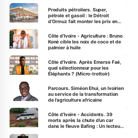
protection des espèces
menacées
Produits pétroliers. Super,
pétrole et gasoil : le Détroit
d’Ormuz fait monter les prix en
Côte d’Ivoire
Côte d’Ivoire - Agriculture : Bruno
Koné cible les noix de coco et de
palmier à huile
Côte d’Ivoire. Après Emerse Faé,
quel sélectionneur pour les
Éléphants ? (Micro-trottoir)
Parcours. Siméon Ehui, un Ivoirien
au service de la transformation
de l’agriculture africaine
Côte d’Ivoire - Accidents. 39
morts après la chute d’un car
dans le fleuve Bafing : Un lecteur
dénonce la légèreté du ministère
des Transports