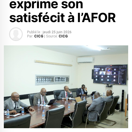
exprime son
satisfécit à l’AFOR
Publié le :
jeudi 25 juin 2026
Par:
CICG
| Source:
CICG