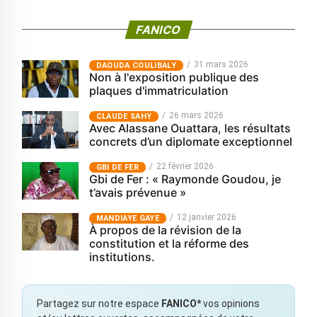
FANICO
31 mars 2026
‎DAOUDA COULIBALY
Non à l'exposition publique des
plaques d'immatriculation
26 mars 2026
CLAUDE SAHY
Avec Alassane Ouattara, les résultats
concrets d’un diplomate exceptionnel
22 février 2026
GBI DE FER
Gbi de Fer : « Raymonde Goudou, je
t’avais prévenue »
12 janvier 2026
MANDIAYE GAYE
À propos de la révision de la
constitution et la réforme des
institutions.
Partagez sur notre espace
FANICO*
vos opinions