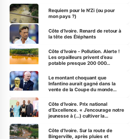
d’Assahoré
Requiem pour le N’Zi (ou pour
mon pays ?)
Côte d’Ivoire. Renard de retour à
la tête des Éléphants
Côte d’Ivoire - Pollution. Alerte !
Les orpailleurs privent d’eau
potable presque 200 000
habitants autour d’Agboville
Le montant choquant que
Infantino aurait gagné dans la
vente de la Coupe du monde
révélé
Côte d’Ivoire. Prix national
d’Excellence. « J’encourage notre
jeunesse à (…) cultiver la
compétence et l’intégrité »
(Alassane Ouattara
Côte d'Ivoire. Sur la route de
Bingerville, après pluies et