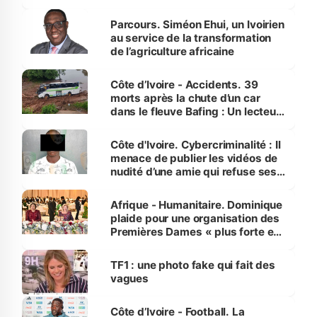
Parcours. Siméon Ehui, un Ivoirien
au service de la transformation
de l’agriculture africaine
Côte d’Ivoire - Accidents. 39
morts après la chute d’un car
dans le fleuve Bafing : Un lecteur
dénonce la légèreté du ministère
des Transports
Côte d'Ivoire. Cybercriminalité : Il
menace de publier les vidéos de
nudité d’une amie qui refuse ses
avances
Afrique - Humanitaire. Dominique
plaide pour une organisation des
Premières Dames « plus forte et
influente, dont l'impact s'affirme
sur la scène internationale »
TF1 : une photo fake qui fait des
vagues
Côte d’Ivoire - Football. La