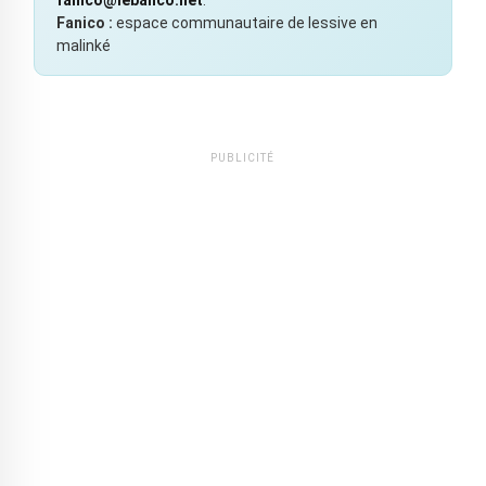
fanico@lebanco.net
.
Fanico :
espace communautaire de lessive en
malinké
PUBLICITÉ