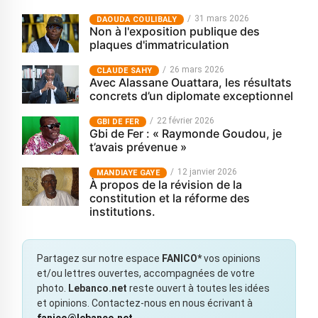
31 mars 2026
‎DAOUDA COULIBALY
Non à l'exposition publique des
plaques d'immatriculation
26 mars 2026
CLAUDE SAHY
Avec Alassane Ouattara, les résultats
concrets d’un diplomate exceptionnel
22 février 2026
GBI DE FER
Gbi de Fer : « Raymonde Goudou, je
t’avais prévenue »
12 janvier 2026
MANDIAYE GAYE
À propos de la révision de la
constitution et la réforme des
institutions.
Partagez sur notre espace
FANICO*
vos opinions
et/ou lettres ouvertes, accompagnées de votre
photo.
Lebanco.net
reste ouvert à toutes les idées
et opinions. Contactez-nous en nous écrivant à