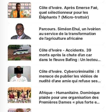
Côte d’Ivoire. Après Emerse Faé,
quel sélectionneur pour les
Éléphants ? (Micro-trottoir)
Parcours. Siméon Ehui, un Ivoirien
au service de la transformation
de l’agriculture africaine
Côte d’Ivoire - Accidents. 39
morts après la chute d’un car
dans le fleuve Bafing : Un lecteur
dénonce la légèreté du ministère
des Transports
Côte d'Ivoire. Cybercriminalité : Il
menace de publier les vidéos de
nudité d’une amie qui refuse ses
avances
Afrique - Humanitaire. Dominique
plaide pour une organisation des
Premières Dames « plus forte et
influente, dont l'impact s'affirme
sur la scène internationale »