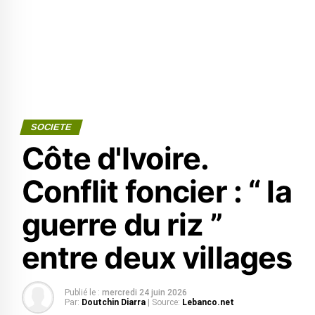
SOCIETE
Côte d'Ivoire.
Conflit foncier : “ la
guerre du riz ”
entre deux villages
Publié le :
mercredi 24 juin 2026
Par:
Doutchin Diarra
| Source:
Lebanco.net