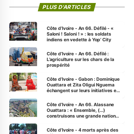
PLUS D'ARTICLES
Côte d’Ivoire - An 66. Défilé - «
Saloni ! Saloni ! » : les soldats
indiens en vedette à Yop’ City
Côte d’Ivoire - An 66. Défilé :
L’agriculture sur les chars de la
prospérité
Côte d’Ivoire - Gabon : Dominique
Ouattara et Zita Oligui Nguema
échangent sur leurs initiatives en
faveur des femmes et des
enfants
Côte d’Ivoire - An 66. Alassane
Ouattara : « Ensemble, (…)
construisons une grande nation
pour nous-mêmes et pour les
générations futures »
Côte d’Ivoire - 4 morts après des