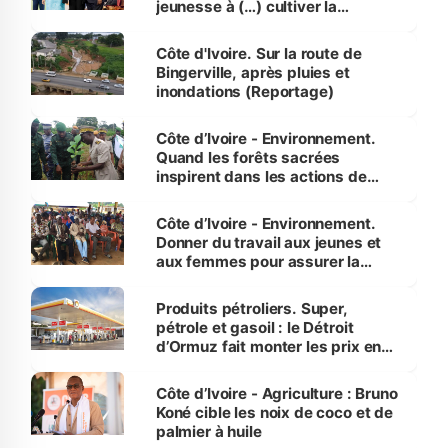
jeunesse à (…) cultiver la
compétence et l’intégrité »
(Alassane Ouattara
Côte d'Ivoire. Sur la route de
Bingerville, après pluies et
inondations (Reportage)
Côte d’Ivoire - Environnement.
Quand les forêts sacrées
inspirent dans les actions de
reboisement
Côte d’Ivoire - Environnement.
Donner du travail aux jeunes et
aux femmes pour assurer la
protection des espèces
menacées
Produits pétroliers. Super,
pétrole et gasoil : le Détroit
d’Ormuz fait monter les prix en
Côte d’Ivoire
Côte d’Ivoire - Agriculture : Bruno
Koné cible les noix de coco et de
palmier à huile