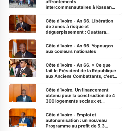
affrontements
intercommunautaires à Kossandji
(Alepé) - Notre correspondant au
milieu des sinistrés
Côte d’Ivoire - An 66. Libération
de zones à risque et
déguerpissement : Ouattara
assure du « strict respect de
l'Etat de droit pour préserver les
Côte d'Ivoire - An 66. Yopougon
vies humaines »
aux couleurs nationales
Côte d’Ivoire - An 66. « Ce que
fait le Président de la République
aux Anciens Combattants, c'est
inédit » (Cne Yassoungo Koné ®)
Côte d’Ivoire. Un financement
obtenu pour la construction de 4
300 logements sociaux et
économiques à Abidjan, Bouaké
et Yamoussoukro
Côte d’Ivoire - Emploi et
autonomisation : un nouveau
Programme au profit de 5,3