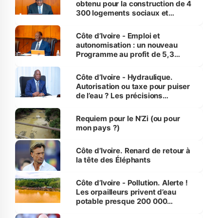
obtenu pour la construction de 4
300 logements sociaux et
économiques à Abidjan, Bouaké
et Yamoussoukro
Côte d’Ivoire - Emploi et
autonomisation : un nouveau
Programme au profit de 5,3
millions de jeunes
Côte d’Ivoire - Hydraulique.
Autorisation ou taxe pour puiser
de l’eau ? Les précisions
d’Assahoré
Requiem pour le N’Zi (ou pour
mon pays ?)
Côte d’Ivoire. Renard de retour à
la tête des Éléphants
Côte d’Ivoire - Pollution. Alerte !
Les orpailleurs privent d’eau
potable presque 200 000
habitants autour d’Agboville