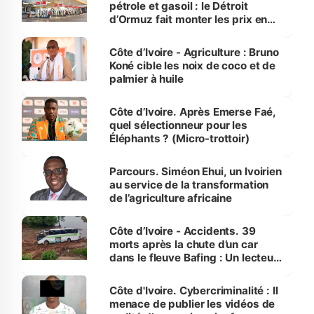
pétrole et gasoil : le Détroit
d’Ormuz fait monter les prix en
Côte d’Ivoire
Côte d’Ivoire - Agriculture : Bruno
Koné cible les noix de coco et de
palmier à huile
Côte d’Ivoire. Après Emerse Faé,
quel sélectionneur pour les
Éléphants ? (Micro-trottoir)
Parcours. Siméon Ehui, un Ivoirien
au service de la transformation
de l’agriculture africaine
Côte d’Ivoire - Accidents. 39
morts après la chute d’un car
dans le fleuve Bafing : Un lecteur
dénonce la légèreté du ministère
des Transports
Côte d'Ivoire. Cybercriminalité : Il
menace de publier les vidéos de