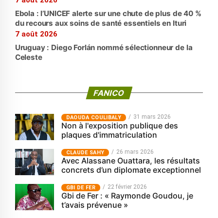
7 août 2026
Ebola : l’UNICEF alerte sur une chute de plus de 40 %
du recours aux soins de santé essentiels en Ituri
7 août 2026
Uruguay : Diego Forlán nommé sélectionneur de la
Celeste
FANICO
31 mars 2026
‎DAOUDA COULIBALY
Non à l'exposition publique des
plaques d'immatriculation
26 mars 2026
CLAUDE SAHY
Avec Alassane Ouattara, les résultats
concrets d’un diplomate exceptionnel
22 février 2026
GBI DE FER
Gbi de Fer : « Raymonde Goudou, je
t’avais prévenue »