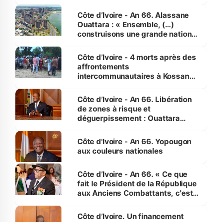
faveur des femmes et des
enfants
Côte d’Ivoire - An 66. Alassane
Ouattara : « Ensemble, (…)
construisons une grande nation
pour nous-mêmes et pour les
générations futures »
Côte d’Ivoire - 4 morts après des
affrontements
intercommunautaires à Kossandji
(Alepé) - Notre correspondant au
milieu des sinistrés
Côte d’Ivoire - An 66. Libération
de zones à risque et
déguerpissement : Ouattara
assure du « strict respect de
l'Etat de droit pour préserver les
Côte d'Ivoire - An 66. Yopougon
vies humaines »
aux couleurs nationales
Côte d’Ivoire - An 66. « Ce que
fait le Président de la République
aux Anciens Combattants, c'est
inédit » (Cne Yassoungo Koné ®)
Côte d’Ivoire. Un financement