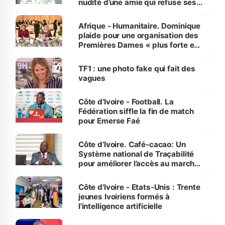
nudité d’une amie qui refuse ses
avances
Afrique - Humanitaire. Dominique
plaide pour une organisation des
Premières Dames « plus forte et
influente, dont l'impact s'affirme
sur la scène internationale »
TF1 : une photo fake qui fait des
vagues
Côte d’Ivoire - Football. La
Fédération siffle la fin de match
pour Emerse Faé
Côte d’Ivoire. Café-cacao: Un
Système national de Traçabilité
pour améliorer l’accès au marché
international
Côte d'Ivoire - Etats-Unis : Trente
jeunes Ivoiriens formés à
l'intelligence artificielle