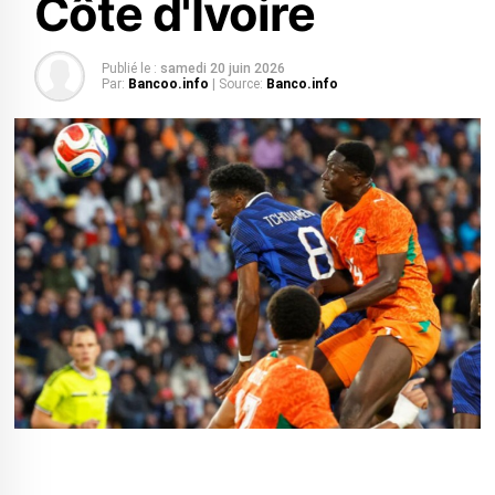
Côte d'Ivoire
Publié le :
samedi 20 juin 2026
Par:
Bancoo.info
| Source:
Banco.info