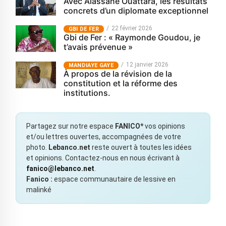
Avec Alassane Ouattara, les résultats
concrets d’un diplomate exceptionnel
22 février 2026
GBI DE FER
Gbi de Fer : « Raymonde Goudou, je
t’avais prévenue »
12 janvier 2026
MANDIAYE GAYE
À propos de la révision de la
constitution et la réforme des
institutions.
Partagez sur notre espace
FANICO*
vos opinions
et/ou lettres ouvertes, accompagnées de votre
photo.
Lebanco.net
reste ouvert à toutes les idées
et opinions. Contactez-nous en nous écrivant à
fanico@lebanco.net
.
Fanico :
espace communautaire de lessive en
malinké