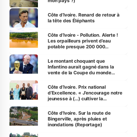
mon pays ?)
Côte d’Ivoire. Renard de retour à
la tête des Éléphants
Côte d’Ivoire - Pollution. Alerte !
Les orpailleurs privent d’eau
potable presque 200 000
habitants autour d’Agboville
Le montant choquant que
Infantino aurait gagné dans la
vente de la Coupe du monde
révélé
Côte d’Ivoire. Prix national
d’Excellence. « J’encourage notre
jeunesse à (…) cultiver la
compétence et l’intégrité »
(Alassane Ouattara
Côte d'Ivoire. Sur la route de
Bingerville, après pluies et
inondations (Reportage)