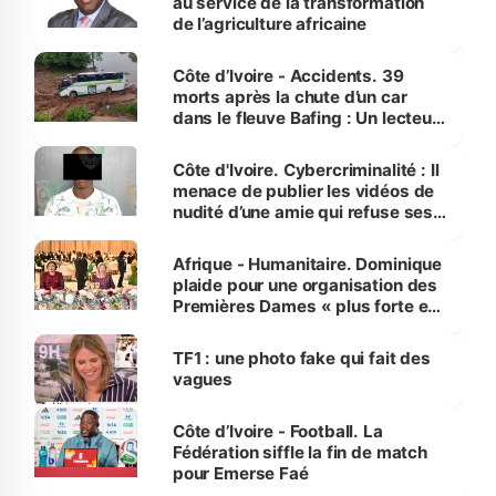
au service de la transformation
de l’agriculture africaine
Côte d’Ivoire - Accidents. 39
morts après la chute d’un car
dans le fleuve Bafing : Un lecteur
dénonce la légèreté du ministère
des Transports
Côte d'Ivoire. Cybercriminalité : Il
menace de publier les vidéos de
nudité d’une amie qui refuse ses
avances
Afrique - Humanitaire. Dominique
plaide pour une organisation des
Premières Dames « plus forte et
influente, dont l'impact s'affirme
sur la scène internationale »
TF1 : une photo fake qui fait des
vagues
Côte d’Ivoire - Football. La
Fédération siffle la fin de match
pour Emerse Faé