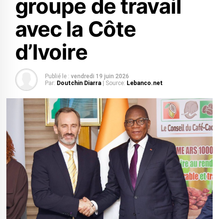
groupe de travail
avec la Côte
d’Ivoire
Publié le :
vendredi 19 juin 2026
Par:
Doutchin Diarra
| Source:
Lebanco.net