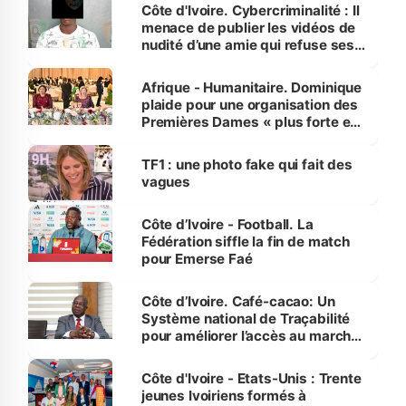
des Transports
Côte d'Ivoire. Cybercriminalité : Il
menace de publier les vidéos de
nudité d’une amie qui refuse ses
avances
Afrique - Humanitaire. Dominique
plaide pour une organisation des
Premières Dames « plus forte et
influente, dont l'impact s'affirme
sur la scène internationale »
TF1 : une photo fake qui fait des
vagues
Côte d’Ivoire - Football. La
Fédération siffle la fin de match
pour Emerse Faé
Côte d’Ivoire. Café-cacao: Un
Système national de Traçabilité
pour améliorer l’accès au marché
international
Côte d'Ivoire - Etats-Unis : Trente
jeunes Ivoiriens formés à