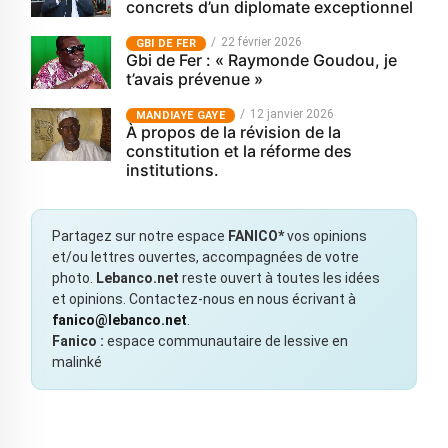
concrets d’un diplomate exceptionnel
22 février 2026
GBI DE FER
Gbi de Fer : « Raymonde Goudou, je
t’avais prévenue »
12 janvier 2026
MANDIAYE GAYE
À propos de la révision de la
constitution et la réforme des
institutions.
Partagez sur notre espace
FANICO*
vos opinions
et/ou lettres ouvertes, accompagnées de votre
photo.
Lebanco.net
reste ouvert à toutes les idées
et opinions. Contactez-nous en nous écrivant à
fanico@lebanco.net
.
Fanico :
espace communautaire de lessive en
malinké