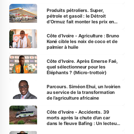
protection des espèces
menacées
Produits pétroliers. Super,
pétrole et gasoil : le Détroit
d’Ormuz fait monter les prix en
Côte d’Ivoire
Côte d’Ivoire - Agriculture : Bruno
Koné cible les noix de coco et de
palmier à huile
Côte d’Ivoire. Après Emerse Faé,
quel sélectionneur pour les
Éléphants ? (Micro-trottoir)
Parcours. Siméon Ehui, un Ivoirien
au service de la transformation
de l’agriculture africaine
Côte d’Ivoire - Accidents. 39
morts après la chute d’un car
dans le fleuve Bafing : Un lecteur
dénonce la légèreté du ministère