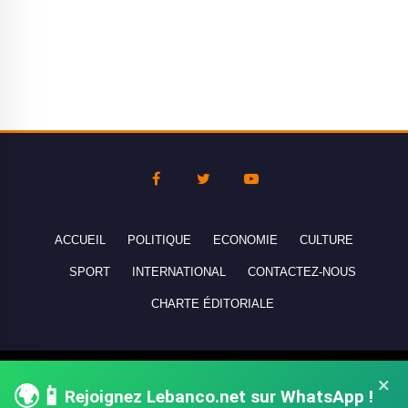
ACCUEIL
POLITIQUE
ECONOMIE
CULTURE
SPORT
INTERNATIONAL
CONTACTEZ-NOUS
CHARTE ÉDITORIALE
Copyright © 2010-2026 lebanco.net - Tous droits de reproduction
×
🌍📱
réservés - All rights reserved.
Rejoignez Lebanco.net sur WhatsApp !