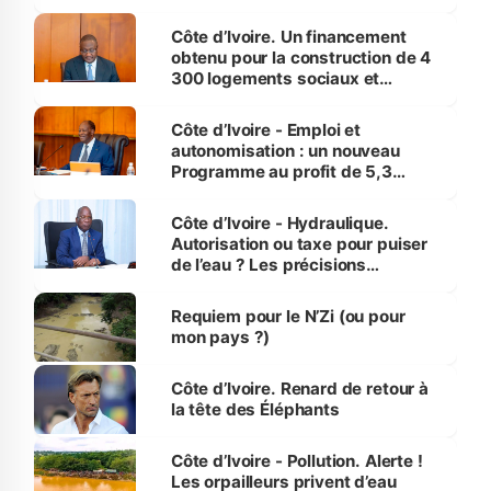
inédit » (Cne Yassoungo Koné ®)
Côte d’Ivoire. Un financement
obtenu pour la construction de 4
300 logements sociaux et
économiques à Abidjan, Bouaké
et Yamoussoukro
Côte d’Ivoire - Emploi et
autonomisation : un nouveau
Programme au profit de 5,3
millions de jeunes
Côte d’Ivoire - Hydraulique.
Autorisation ou taxe pour puiser
de l’eau ? Les précisions
d’Assahoré
Requiem pour le N’Zi (ou pour
mon pays ?)
Côte d’Ivoire. Renard de retour à
la tête des Éléphants
Côte d’Ivoire - Pollution. Alerte !
Les orpailleurs privent d’eau