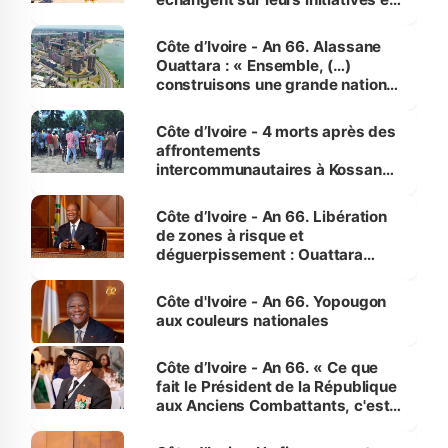
faveur des femmes et des
enfants
Côte d’Ivoire - An 66. Alassane
Ouattara : « Ensemble, (…)
construisons une grande nation
pour nous-mêmes et pour les
générations futures »
Côte d’Ivoire - 4 morts après des
affrontements
intercommunautaires à Kossandji
(Alepé) - Notre correspondant au
milieu des sinistrés
Côte d’Ivoire - An 66. Libération
de zones à risque et
déguerpissement : Ouattara
assure du « strict respect de
l'Etat de droit pour préserver les
Côte d'Ivoire - An 66. Yopougon
vies humaines »
aux couleurs nationales
Côte d’Ivoire - An 66. « Ce que
fait le Président de la République
aux Anciens Combattants, c'est
inédit » (Cne Yassoungo Koné ®)