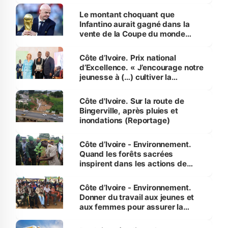
habitants autour d’Agboville
Le montant choquant que
Infantino aurait gagné dans la
vente de la Coupe du monde
révélé
Côte d’Ivoire. Prix national
d’Excellence. « J’encourage notre
jeunesse à (…) cultiver la
compétence et l’intégrité »
(Alassane Ouattara
Côte d'Ivoire. Sur la route de
Bingerville, après pluies et
inondations (Reportage)
Côte d’Ivoire - Environnement.
Quand les forêts sacrées
inspirent dans les actions de
reboisement
Côte d’Ivoire - Environnement.
Donner du travail aux jeunes et
aux femmes pour assurer la
protection des espèces
menacées