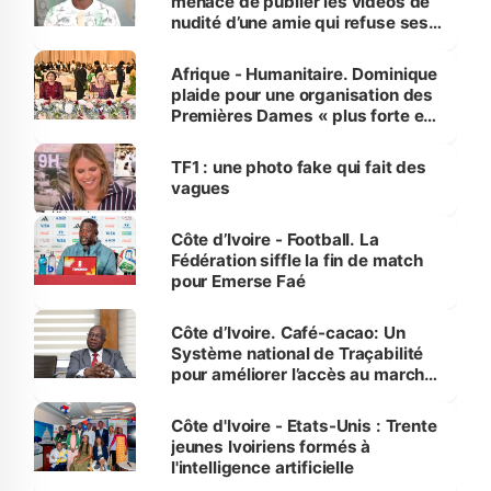
menace de publier les vidéos de
nudité d’une amie qui refuse ses
avances
Afrique - Humanitaire. Dominique
plaide pour une organisation des
Premières Dames « plus forte et
influente, dont l'impact s'affirme
sur la scène internationale »
TF1 : une photo fake qui fait des
vagues
Côte d’Ivoire - Football. La
Fédération siffle la fin de match
pour Emerse Faé
Côte d’Ivoire. Café-cacao: Un
Système national de Traçabilité
pour améliorer l’accès au marché
international
Côte d'Ivoire - Etats-Unis : Trente
jeunes Ivoiriens formés à
l'intelligence artificielle