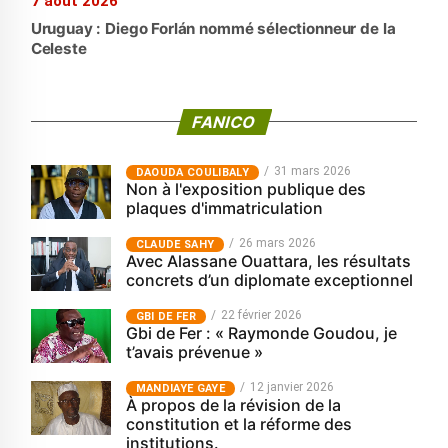
7 août 2026
Uruguay : Diego Forlán nommé sélectionneur de la
Celeste
FANICO
31 mars 2026
‎DAOUDA COULIBALY
Non à l'exposition publique des
plaques d'immatriculation
26 mars 2026
CLAUDE SAHY
Avec Alassane Ouattara, les résultats
concrets d’un diplomate exceptionnel
22 février 2026
GBI DE FER
Gbi de Fer : « Raymonde Goudou, je
t’avais prévenue »
12 janvier 2026
MANDIAYE GAYE
À propos de la révision de la
constitution et la réforme des
institutions.