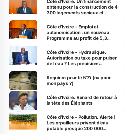
Côte d’Ivoire. Un financement
obtenu pour la construction de 4
300 logements sociaux et
économiques à Abidjan, Bouaké
et Yamoussoukro
Côte d’Ivoire - Emploi et
autonomisation : un nouveau
Programme au profit de 5,3
millions de jeunes
Côte d’Ivoire - Hydraulique.
Autorisation ou taxe pour puiser
de l’eau ? Les précisions
d’Assahoré
Requiem pour le N’Zi (ou pour
mon pays ?)
Côte d’Ivoire. Renard de retour à
la tête des Éléphants
Côte d’Ivoire - Pollution. Alerte !
Les orpailleurs privent d’eau
potable presque 200 000