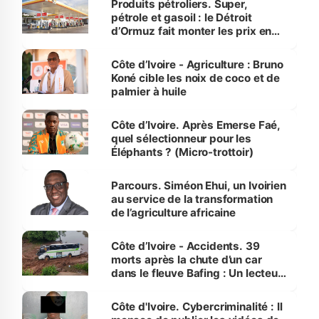
Produits pétroliers. Super,
pétrole et gasoil : le Détroit
d’Ormuz fait monter les prix en
Côte d’Ivoire
Côte d’Ivoire - Agriculture : Bruno
Koné cible les noix de coco et de
palmier à huile
Côte d’Ivoire. Après Emerse Faé,
quel sélectionneur pour les
Éléphants ? (Micro-trottoir)
Parcours. Siméon Ehui, un Ivoirien
au service de la transformation
de l’agriculture africaine
Côte d’Ivoire - Accidents. 39
morts après la chute d’un car
dans le fleuve Bafing : Un lecteur
dénonce la légèreté du ministère
des Transports
Côte d'Ivoire. Cybercriminalité : Il