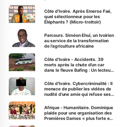
Côte d’Ivoire. Après Emerse Faé,
quel sélectionneur pour les
Éléphants ? (Micro-trottoir)
Parcours. Siméon Ehui, un Ivoirien
au service de la transformation
de l’agriculture africaine
Côte d’Ivoire - Accidents. 39
morts après la chute d’un car
dans le fleuve Bafing : Un lecteur
dénonce la légèreté du ministère
des Transports
Côte d'Ivoire. Cybercriminalité : Il
menace de publier les vidéos de
nudité d’une amie qui refuse ses
avances
Afrique - Humanitaire. Dominique
plaide pour une organisation des
Premières Dames « plus forte et
influente, dont l'impact s'affirme