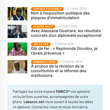
31 mars 2026
‎DAOUDA COULIBALY
Non à l'exposition publique des
plaques d'immatriculation
26 mars 2026
CLAUDE SAHY
Avec Alassane Ouattara, les résultats
concrets d’un diplomate exceptionnel
22 février 2026
GBI DE FER
Gbi de Fer : « Raymonde Goudou, je
t’avais prévenue »
12 janvier 2026
MANDIAYE GAYE
À propos de la révision de la
constitution et la réforme des
institutions.
Partagez sur notre espace
FANICO*
vos opinions
et/ou lettres ouvertes, accompagnées de votre
photo.
Lebanco.net
reste ouvert à toutes les idées
et opinions. Contactez-nous en nous écrivant à