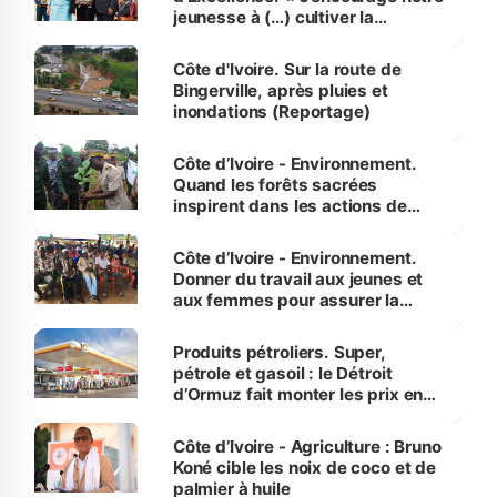
jeunesse à (…) cultiver la
compétence et l’intégrité »
(Alassane Ouattara
Côte d'Ivoire. Sur la route de
Bingerville, après pluies et
inondations (Reportage)
Côte d’Ivoire - Environnement.
Quand les forêts sacrées
inspirent dans les actions de
reboisement
Côte d’Ivoire - Environnement.
Donner du travail aux jeunes et
aux femmes pour assurer la
protection des espèces
menacées
Produits pétroliers. Super,
pétrole et gasoil : le Détroit
d’Ormuz fait monter les prix en
Côte d’Ivoire
Côte d’Ivoire - Agriculture : Bruno
Koné cible les noix de coco et de
palmier à huile