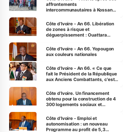
affrontements
intercommunautaires à Kossandji
(Alepé) - Notre correspondant au
milieu des sinistrés
Côte d’Ivoire - An 66. Libération
de zones à risque et
déguerpissement : Ouattara
assure du « strict respect de
l'Etat de droit pour préserver les
Côte d'Ivoire - An 66. Yopougon
vies humaines »
aux couleurs nationales
Côte d’Ivoire - An 66. « Ce que
fait le Président de la République
aux Anciens Combattants, c'est
inédit » (Cne Yassoungo Koné ®)
Côte d’Ivoire. Un financement
obtenu pour la construction de 4
300 logements sociaux et
économiques à Abidjan, Bouaké
et Yamoussoukro
Côte d’Ivoire - Emploi et
autonomisation : un nouveau
Programme au profit de 5,3