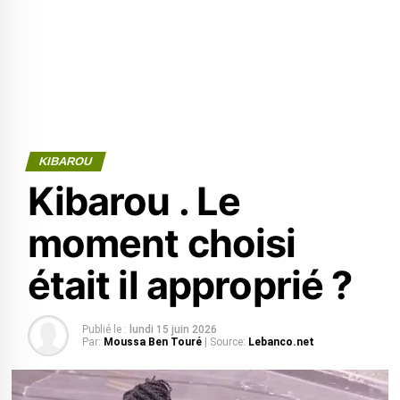
KIBAROU
Kibarou . Le
moment choisi
était il approprié ?
Publié le :
lundi 15 juin 2026
Par:
Moussa Ben Touré
| Source:
Lebanco.net