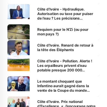
millions de jeunes
Côte d’Ivoire - Hydraulique.
Autorisation ou taxe pour puiser
de l’eau ? Les précisions
d’Assahoré
Requiem pour le N’Zi (ou pour
mon pays ?)
Côte d’Ivoire. Renard de retour à
la tête des Éléphants
Côte d’Ivoire - Pollution. Alerte !
Les orpailleurs privent d’eau
potable presque 200 000
habitants autour d’Agboville
Le montant choquant que
Infantino aurait gagné dans la
vente de la Coupe du monde
révélé
Côte d’Ivoire. Prix national
d’Excellence. « J’encourage notre