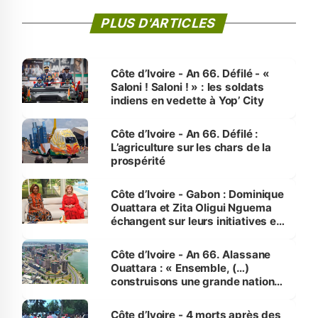
PLUS D'ARTICLES
Côte d’Ivoire - An 66. Défilé - «
Saloni ! Saloni ! » : les soldats
indiens en vedette à Yop’ City
Côte d’Ivoire - An 66. Défilé :
L’agriculture sur les chars de la
prospérité
Côte d’Ivoire - Gabon : Dominique
Ouattara et Zita Oligui Nguema
échangent sur leurs initiatives en
faveur des femmes et des
enfants
Côte d’Ivoire - An 66. Alassane
Ouattara : « Ensemble, (…)
construisons une grande nation
pour nous-mêmes et pour les
générations futures »
Côte d’Ivoire - 4 morts après des