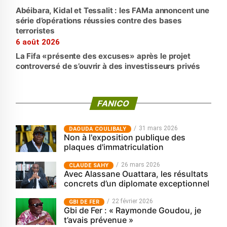
Abéibara, Kidal et Tessalit : les FAMa annoncent une
série d’opérations réussies contre des bases
terroristes
6 août 2026
La Fifa «présente des excuses» après le projet
controversé de s’ouvrir à des investisseurs privés
FANICO
31 mars 2026
‎DAOUDA COULIBALY
Non à l'exposition publique des
plaques d'immatriculation
26 mars 2026
CLAUDE SAHY
Avec Alassane Ouattara, les résultats
concrets d’un diplomate exceptionnel
22 février 2026
GBI DE FER
Gbi de Fer : « Raymonde Goudou, je
t’avais prévenue »