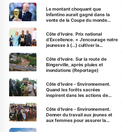
habitants autour d’Agboville
Le montant choquant que
Infantino aurait gagné dans la
vente de la Coupe du monde
révélé
Côte d’Ivoire. Prix national
d’Excellence. « J’encourage notre
jeunesse à (…) cultiver la
compétence et l’intégrité »
(Alassane Ouattara
Côte d'Ivoire. Sur la route de
Bingerville, après pluies et
inondations (Reportage)
Côte d’Ivoire - Environnement.
Quand les forêts sacrées
inspirent dans les actions de
reboisement
Côte d’Ivoire - Environnement.
Donner du travail aux jeunes et
aux femmes pour assurer la
protection des espèces
menacées