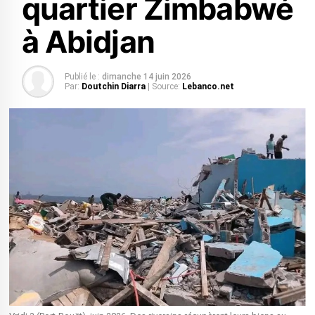
quartier Zimbabwé
à Abidjan
Publié le :
dimanche 14 juin 2026
Par:
Doutchin Diarra
| Source:
Lebanco.net