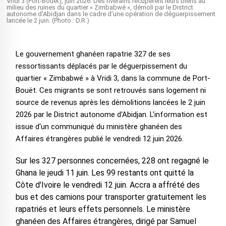
Vridi 3 (Port-Bouët), juin 2026. Des riverains récupèrent leurs biens au
milieu des ruines du quartier « Zimbabwé », démoli par le District
autonome d'Abidjan dans le cadre d'une opération de déguerpissement
lancée le 2 juin. (Photo : D.R.)
Le gouvernement ghanéen rapatrie 327 de ses
ressortissants déplacés par le déguerpissement du
quartier « Zimbabwé » à Vridi 3, dans la commune de Port-
Bouët. Ces migrants se sont retrouvés sans logement ni
source de revenus après les démolitions lancées le 2 juin
2026 par le District autonome d'Abidjan. L'information est
issue d'un communiqué du ministère ghanéen des
Affaires étrangères publié le vendredi 12 juin 2026.
Sur les 327 personnes concernées, 228 ont regagné le
Ghana le jeudi 11 juin. Les 99 restants ont quitté la
Côte d'Ivoire le vendredi 12 juin. Accra a affrété des
bus et des camions pour transporter gratuitement les
rapatriés et leurs effets personnels. Le ministère
ghanéen des Affaires étrangères, dirigé par Samuel