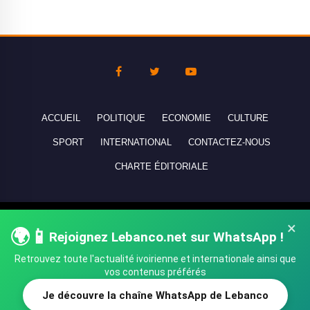
ACCUEIL
POLITIQUE
ECONOMIE
CULTURE
SPORT
INTERNATIONAL
CONTACTEZ-NOUS
CHARTE ÉDITORIALE
Copyright © 2010-2026 lebanco.net - Tous droits de reproduction
×
🌍📱
réservés - All rights reserved.
Rejoignez Lebanco.net sur WhatsApp !
Retrouvez toute l'actualité ivoirienne et internationale ainsi que
vos contenus préférés
Je découvre la chaîne WhatsApp de Lebanco