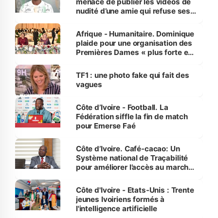
menace de publier les vidéos de
nudité d’une amie qui refuse ses
avances
Afrique - Humanitaire. Dominique
plaide pour une organisation des
Premières Dames « plus forte et
influente, dont l'impact s'affirme
sur la scène internationale »
TF1 : une photo fake qui fait des
vagues
Côte d’Ivoire - Football. La
Fédération siffle la fin de match
pour Emerse Faé
Côte d’Ivoire. Café-cacao: Un
Système national de Traçabilité
pour améliorer l’accès au marché
international
Côte d'Ivoire - Etats-Unis : Trente
jeunes Ivoiriens formés à
l'intelligence artificielle