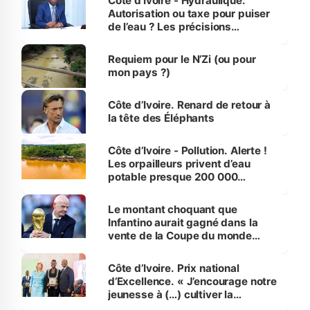
Côte d’Ivoire - Hydraulique.
Autorisation ou taxe pour puiser
de l’eau ? Les précisions
d’Assahoré
Requiem pour le N’Zi (ou pour
mon pays ?)
Côte d’Ivoire. Renard de retour à
la tête des Éléphants
Côte d’Ivoire - Pollution. Alerte !
Les orpailleurs privent d’eau
potable presque 200 000
habitants autour d’Agboville
Le montant choquant que
Infantino aurait gagné dans la
vente de la Coupe du monde
révélé
Côte d’Ivoire. Prix national
d’Excellence. « J’encourage notre
jeunesse à (…) cultiver la
compétence et l’intégrité »