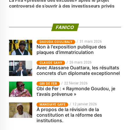
La Fifa «présente des excuses» après le projet
controversé de s’ouvrir à des investisseurs privés
FANICO
31 mars 2026
‎DAOUDA COULIBALY
Non à l'exposition publique des
plaques d'immatriculation
26 mars 2026
CLAUDE SAHY
Avec Alassane Ouattara, les résultats
concrets d’un diplomate exceptionnel
22 février 2026
GBI DE FER
Gbi de Fer : « Raymonde Goudou, je
t’avais prévenue »
12 janvier 2026
MANDIAYE GAYE
À propos de la révision de la
constitution et la réforme des
institutions.