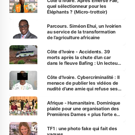
Côte d’Ivoire. Après Emerse Faé,
quel sélectionneur pour les
Éléphants ? (Micro-trottoir)
Parcours. Siméon Ehui, un Ivoirien
au service de la transformation
de l’agriculture africaine
Côte d’Ivoire - Accidents. 39
morts après la chute d’un car
dans le fleuve Bafing : Un lecteur
dénonce la légèreté du ministère
des Transports
Côte d'Ivoire. Cybercriminalité : Il
menace de publier les vidéos de
nudité d’une amie qui refuse ses
avances
Afrique - Humanitaire. Dominique
plaide pour une organisation des
Premières Dames « plus forte et
influente, dont l'impact s'affirme
sur la scène internationale »
TF1 : une photo fake qui fait des
vagues