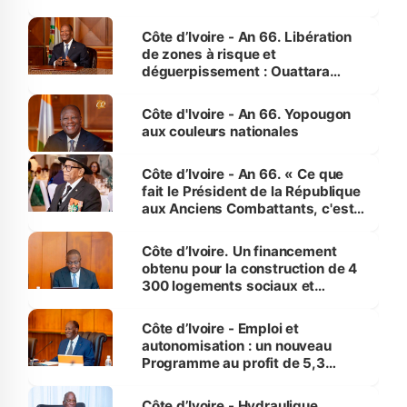
(Alepé) - Notre correspondant au
milieu des sinistrés
Côte d’Ivoire - An 66. Libération
de zones à risque et
déguerpissement : Ouattara
assure du « strict respect de
l'Etat de droit pour préserver les
Côte d'Ivoire - An 66. Yopougon
vies humaines »
aux couleurs nationales
Côte d’Ivoire - An 66. « Ce que
fait le Président de la République
aux Anciens Combattants, c'est
inédit » (Cne Yassoungo Koné ®)
Côte d’Ivoire. Un financement
obtenu pour la construction de 4
300 logements sociaux et
économiques à Abidjan, Bouaké
et Yamoussoukro
Côte d’Ivoire - Emploi et
autonomisation : un nouveau
Programme au profit de 5,3
millions de jeunes
Côte d’Ivoire - Hydraulique.