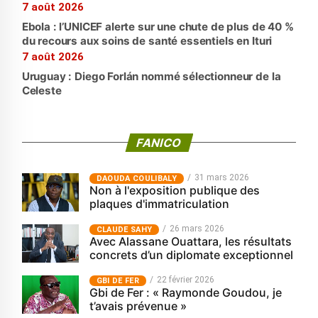
7 août 2026
Ebola : l’UNICEF alerte sur une chute de plus de 40 %
du recours aux soins de santé essentiels en Ituri
7 août 2026
Uruguay : Diego Forlán nommé sélectionneur de la
Celeste
FANICO
31 mars 2026
‎DAOUDA COULIBALY
Non à l'exposition publique des
plaques d'immatriculation
26 mars 2026
CLAUDE SAHY
Avec Alassane Ouattara, les résultats
concrets d’un diplomate exceptionnel
22 février 2026
GBI DE FER
Gbi de Fer : « Raymonde Goudou, je
t’avais prévenue »