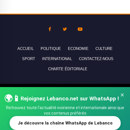
ACCUEIL
POLITIQUE
ECONOMIE
CULTURE
SPORT
INTERNATIONAL
CONTACTEZ-NOUS
CHARTE ÉDITORIALE
Copyright © 2010-2026 lebanco.net - Tous droits de reproduction
×
🌍📱
Rejoignez Lebanco.net sur WhatsApp !
réservés - All rights reserved.
Retrouvez toute l'actualité ivoirienne et internationale ainsi que
vos contenus préférés
Je découvre la chaîne WhatsApp de Lebanco