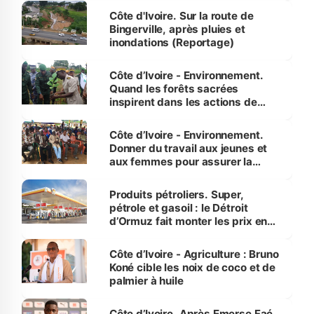
(Alassane Ouattara
Côte d'Ivoire. Sur la route de
Bingerville, après pluies et
inondations (Reportage)
Côte d’Ivoire - Environnement.
Quand les forêts sacrées
inspirent dans les actions de
reboisement
Côte d’Ivoire - Environnement.
Donner du travail aux jeunes et
aux femmes pour assurer la
protection des espèces
menacées
Produits pétroliers. Super,
pétrole et gasoil : le Détroit
d’Ormuz fait monter les prix en
Côte d’Ivoire
Côte d’Ivoire - Agriculture : Bruno
Koné cible les noix de coco et de
palmier à huile
Côte d’Ivoire. Après Emerse Faé,