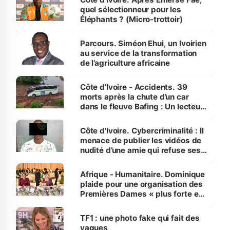
quel sélectionneur pour les
Éléphants ? (Micro-trottoir)
Parcours. Siméon Ehui, un Ivoirien
au service de la transformation
de l’agriculture africaine
Côte d’Ivoire - Accidents. 39
morts après la chute d’un car
dans le fleuve Bafing : Un lecteur
dénonce la légèreté du ministère
des Transports
Côte d'Ivoire. Cybercriminalité : Il
menace de publier les vidéos de
nudité d’une amie qui refuse ses
avances
Afrique - Humanitaire. Dominique
plaide pour une organisation des
Premières Dames « plus forte et
influente, dont l'impact s'affirme
sur la scène internationale »
TF1 : une photo fake qui fait des
vagues