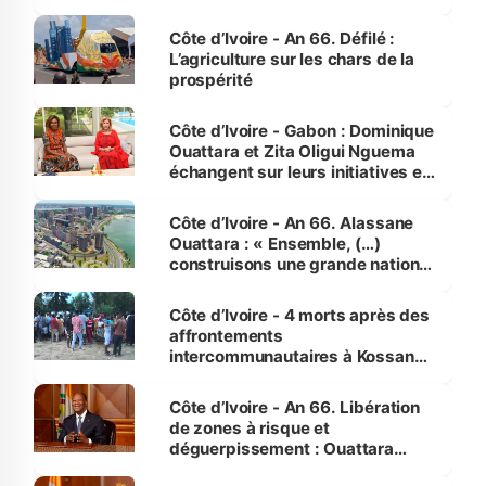
Côte d’Ivoire - An 66. Défilé :
L’agriculture sur les chars de la
prospérité
Côte d’Ivoire - Gabon : Dominique
Ouattara et Zita Oligui Nguema
échangent sur leurs initiatives en
faveur des femmes et des
enfants
Côte d’Ivoire - An 66. Alassane
Ouattara : « Ensemble, (…)
construisons une grande nation
pour nous-mêmes et pour les
générations futures »
Côte d’Ivoire - 4 morts après des
affrontements
intercommunautaires à Kossandji
(Alepé) - Notre correspondant au
milieu des sinistrés
Côte d’Ivoire - An 66. Libération
de zones à risque et
déguerpissement : Ouattara
assure du « strict respect de