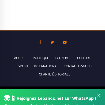
ACCUEIL
POLITIQUE
ECONOMIE
CULTURE
SPORT
INTERNATIONAL
CONTACTEZ-NOUS
CHARTE ÉDITORIALE
Copyright © 2010-2026 lebanco.net - Tous droits de reproduction
×
🌍📱
Rejoignez Lebanco.net sur WhatsApp !
réservés - All rights reserved.