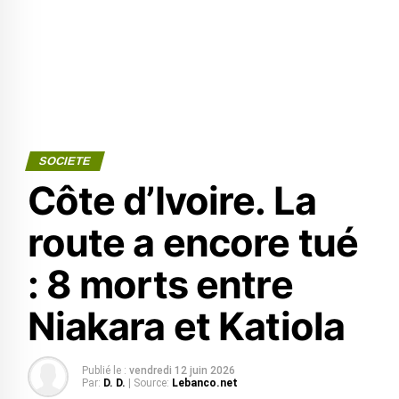
SOCIETE
Côte d’Ivoire. La
route a encore tué
: 8 morts entre
Niakara et Katiola
Publié le :
vendredi 12 juin 2026
Par:
D. D.
| Source:
Lebanco.net