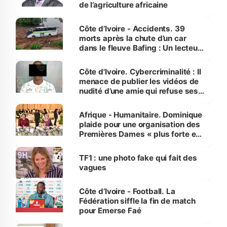
de l’agriculture africaine
Côte d’Ivoire - Accidents. 39
morts après la chute d’un car
dans le fleuve Bafing : Un lecteur
dénonce la légèreté du ministère
des Transports
Côte d'Ivoire. Cybercriminalité : Il
menace de publier les vidéos de
nudité d’une amie qui refuse ses
avances
Afrique - Humanitaire. Dominique
plaide pour une organisation des
Premières Dames « plus forte et
influente, dont l'impact s'affirme
sur la scène internationale »
TF1 : une photo fake qui fait des
vagues
Côte d’Ivoire - Football. La
Fédération siffle la fin de match
pour Emerse Faé