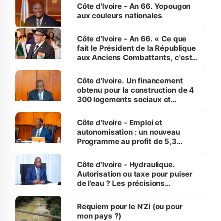
l'Etat de droit pour préserver les
Côte d'Ivoire - An 66. Yopougon
vies humaines »
aux couleurs nationales
Côte d’Ivoire - An 66. « Ce que
fait le Président de la République
aux Anciens Combattants, c'est
inédit » (Cne Yassoungo Koné ®)
Côte d’Ivoire. Un financement
obtenu pour la construction de 4
300 logements sociaux et
économiques à Abidjan, Bouaké
et Yamoussoukro
Côte d’Ivoire - Emploi et
autonomisation : un nouveau
Programme au profit de 5,3
millions de jeunes
Côte d’Ivoire - Hydraulique.
Autorisation ou taxe pour puiser
de l’eau ? Les précisions
d’Assahoré
Requiem pour le N’Zi (ou pour
mon pays ?)