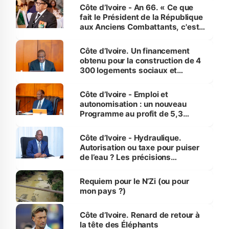
Côte d’Ivoire - An 66. « Ce que
fait le Président de la République
aux Anciens Combattants, c'est
inédit » (Cne Yassoungo Koné ®)
Côte d’Ivoire. Un financement
obtenu pour la construction de 4
300 logements sociaux et
économiques à Abidjan, Bouaké
et Yamoussoukro
Côte d’Ivoire - Emploi et
autonomisation : un nouveau
Programme au profit de 5,3
millions de jeunes
Côte d’Ivoire - Hydraulique.
Autorisation ou taxe pour puiser
de l’eau ? Les précisions
d’Assahoré
Requiem pour le N’Zi (ou pour
mon pays ?)
Côte d’Ivoire. Renard de retour à
la tête des Éléphants