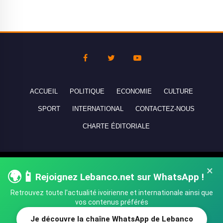
ACCUEIL
POLITIQUE
ECONOMIE
CULTURE
SPORT
INTERNATIONAL
CONTACTEZ-NOUS
CHARTE ÉDITORIALE
Copyright © 2010-2026 lebanco.net - Tous droits de reproduction
×
🌍📱
réservés - All rights reserved.
Rejoignez Lebanco.net sur WhatsApp !
Retrouvez toute l'actualité ivoirienne et internationale ainsi que
vos contenus préférés
Je découvre la chaîne WhatsApp de Lebanco