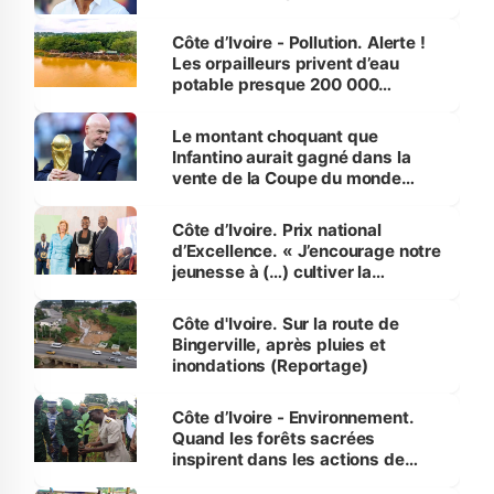
Côte d’Ivoire - Pollution. Alerte !
Les orpailleurs privent d’eau
potable presque 200 000
habitants autour d’Agboville
Le montant choquant que
Infantino aurait gagné dans la
vente de la Coupe du monde
révélé
Côte d’Ivoire. Prix national
d’Excellence. « J’encourage notre
jeunesse à (…) cultiver la
compétence et l’intégrité »
(Alassane Ouattara
Côte d'Ivoire. Sur la route de
Bingerville, après pluies et
inondations (Reportage)
Côte d’Ivoire - Environnement.
Quand les forêts sacrées
inspirent dans les actions de
reboisement