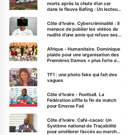
morts après la chute d’un car
dans le fleuve Bafing : Un lecteur
dénonce la légèreté du ministère
des Transports
Côte d'Ivoire. Cybercriminalité : Il
menace de publier les vidéos de
nudité d’une amie qui refuse ses
avances
Afrique - Humanitaire. Dominique
plaide pour une organisation des
Premières Dames « plus forte et
influente, dont l'impact s'affirme
sur la scène internationale »
TF1 : une photo fake qui fait des
vagues
Côte d’Ivoire - Football. La
Fédération siffle la fin de match
pour Emerse Faé
Côte d’Ivoire. Café-cacao: Un
Système national de Traçabilité
pour améliorer l’accès au marché