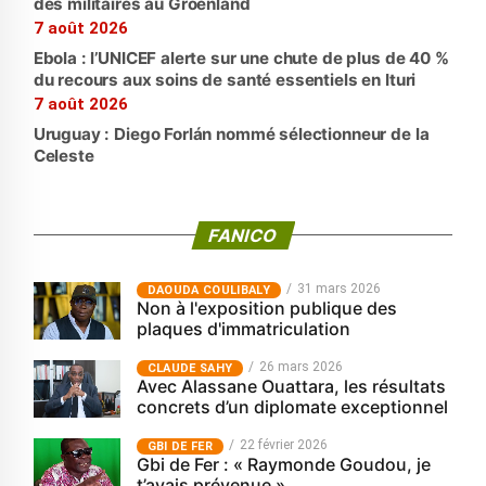
des militaires au Groenland
7 août 2026
Ebola : l’UNICEF alerte sur une chute de plus de 40 %
du recours aux soins de santé essentiels en Ituri
7 août 2026
Uruguay : Diego Forlán nommé sélectionneur de la
Celeste
FANICO
31 mars 2026
‎DAOUDA COULIBALY
Non à l'exposition publique des
plaques d'immatriculation
26 mars 2026
CLAUDE SAHY
Avec Alassane Ouattara, les résultats
concrets d’un diplomate exceptionnel
22 février 2026
GBI DE FER
Gbi de Fer : « Raymonde Goudou, je
t’avais prévenue »