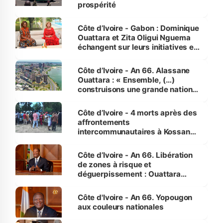
prospérité
Côte d’Ivoire - Gabon : Dominique
Ouattara et Zita Oligui Nguema
échangent sur leurs initiatives en
faveur des femmes et des
enfants
Côte d’Ivoire - An 66. Alassane
Ouattara : « Ensemble, (…)
construisons une grande nation
pour nous-mêmes et pour les
générations futures »
Côte d’Ivoire - 4 morts après des
affrontements
intercommunautaires à Kossandji
(Alepé) - Notre correspondant au
milieu des sinistrés
Côte d’Ivoire - An 66. Libération
de zones à risque et
déguerpissement : Ouattara
assure du « strict respect de
l'Etat de droit pour préserver les
Côte d'Ivoire - An 66. Yopougon
vies humaines »
aux couleurs nationales