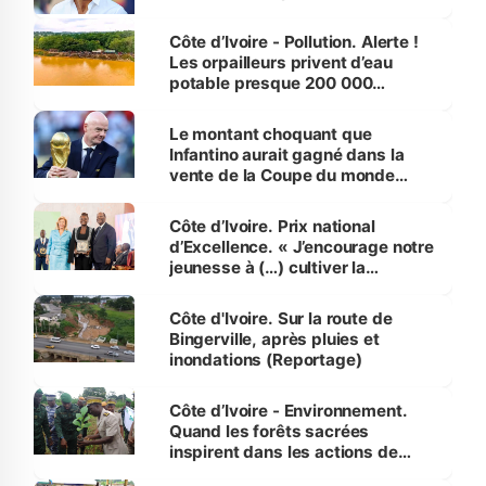
Côte d’Ivoire - Pollution. Alerte !
Les orpailleurs privent d’eau
potable presque 200 000
habitants autour d’Agboville
Le montant choquant que
Infantino aurait gagné dans la
vente de la Coupe du monde
révélé
Côte d’Ivoire. Prix national
d’Excellence. « J’encourage notre
jeunesse à (…) cultiver la
compétence et l’intégrité »
(Alassane Ouattara
Côte d'Ivoire. Sur la route de
Bingerville, après pluies et
inondations (Reportage)
Côte d’Ivoire - Environnement.
Quand les forêts sacrées
inspirent dans les actions de
reboisement