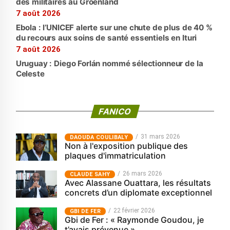
des militaires au Groenland
7 août 2026
Ebola : l’UNICEF alerte sur une chute de plus de 40 %
du recours aux soins de santé essentiels en Ituri
7 août 2026
Uruguay : Diego Forlán nommé sélectionneur de la
Celeste
FANICO
31 mars 2026
‎DAOUDA COULIBALY
Non à l'exposition publique des
plaques d'immatriculation
26 mars 2026
CLAUDE SAHY
Avec Alassane Ouattara, les résultats
concrets d’un diplomate exceptionnel
22 février 2026
GBI DE FER
Gbi de Fer : « Raymonde Goudou, je
t’avais prévenue »