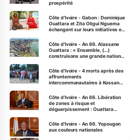
prospérité
Côte d’Ivoire - Gabon : Dominique
Ouattara et Zita Oligui Nguema
échangent sur leurs initiatives en
faveur des femmes et des
enfants
Côte d’Ivoire - An 66. Alassane
Ouattara : « Ensemble, (…)
construisons une grande nation
pour nous-mêmes et pour les
générations futures »
Côte d’Ivoire - 4 morts après des
affrontements
intercommunautaires à Kossandji
(Alepé) - Notre correspondant au
milieu des sinistrés
Côte d’Ivoire - An 66. Libération
de zones à risque et
déguerpissement : Ouattara
assure du « strict respect de
l'Etat de droit pour préserver les
Côte d'Ivoire - An 66. Yopougon
vies humaines »
aux couleurs nationales