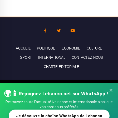
ACCUEIL
POLITIQUE
ECONOMIE
CULTURE
SPORT
INTERNATIONAL
CONTACTEZ-NOUS
CHARTE ÉDITORIALE
Copyright © 2010-2026 lebanco.net - Tous droits de reproduction
×
🌍📱
réservés - All rights reserved.
Rejoignez Lebanco.net sur WhatsApp !
Retrouvez toute l'actualité ivoirienne et internationale ainsi que
vos contenus préférés
Je découvre la chaîne WhatsApp de Lebanco