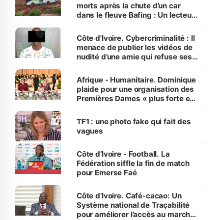
morts après la chute d’un car
dans le fleuve Bafing : Un lecteur
dénonce la légèreté du ministère
des Transports
Côte d'Ivoire. Cybercriminalité : Il
menace de publier les vidéos de
nudité d’une amie qui refuse ses
avances
Afrique - Humanitaire. Dominique
plaide pour une organisation des
Premières Dames « plus forte et
influente, dont l'impact s'affirme
sur la scène internationale »
TF1 : une photo fake qui fait des
vagues
Côte d’Ivoire - Football. La
Fédération siffle la fin de match
pour Emerse Faé
Côte d’Ivoire. Café-cacao: Un
Système national de Traçabilité
pour améliorer l’accès au marché