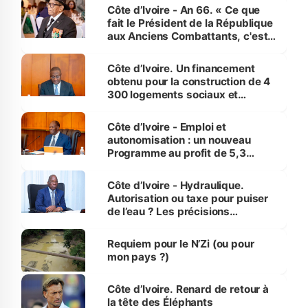
Côte d’Ivoire - An 66. « Ce que
fait le Président de la République
aux Anciens Combattants, c'est
inédit » (Cne Yassoungo Koné ®)
Côte d’Ivoire. Un financement
obtenu pour la construction de 4
300 logements sociaux et
économiques à Abidjan, Bouaké
et Yamoussoukro
Côte d’Ivoire - Emploi et
autonomisation : un nouveau
Programme au profit de 5,3
millions de jeunes
Côte d’Ivoire - Hydraulique.
Autorisation ou taxe pour puiser
de l’eau ? Les précisions
d’Assahoré
Requiem pour le N’Zi (ou pour
mon pays ?)
Côte d’Ivoire. Renard de retour à
la tête des Éléphants