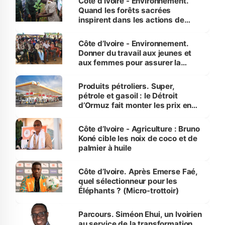
Côte d’Ivoire - Environnement.
Quand les forêts sacrées
inspirent dans les actions de
reboisement
Côte d’Ivoire - Environnement.
Donner du travail aux jeunes et
aux femmes pour assurer la
protection des espèces
menacées
Produits pétroliers. Super,
pétrole et gasoil : le Détroit
d’Ormuz fait monter les prix en
Côte d’Ivoire
Côte d’Ivoire - Agriculture : Bruno
Koné cible les noix de coco et de
palmier à huile
Côte d’Ivoire. Après Emerse Faé,
quel sélectionneur pour les
Éléphants ? (Micro-trottoir)
Parcours. Siméon Ehui, un Ivoirien
au service de la transformation