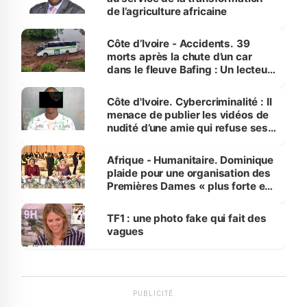
de l’agriculture africaine
Côte d’Ivoire - Accidents. 39
morts après la chute d’un car
dans le fleuve Bafing : Un lecteur
dénonce la légèreté du ministère
des Transports
Côte d'Ivoire. Cybercriminalité : Il
menace de publier les vidéos de
nudité d’une amie qui refuse ses
avances
Afrique - Humanitaire. Dominique
plaide pour une organisation des
Premières Dames « plus forte et
influente, dont l'impact s'affirme
sur la scène internationale »
TF1 : une photo fake qui fait des
vagues
PUBLICITÉ