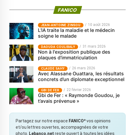
FANICO
10 août 2026
JEAN-ANTOINE ZINSOU
L’IA traite la maladie et le médecin
soigne le malade
31 mars 2026
‎DAOUDA COULIBALY
Non à l'exposition publique des
plaques d'immatriculation
26 mars 2026
CLAUDE SAHY
Avec Alassane Ouattara, les résultats
concrets d’un diplomate exceptionnel
22 février 2026
GBI DE FER
Gbi de Fer : « Raymonde Goudou, je
t’avais prévenue »
Partagez sur notre espace
FANICO*
vos opinions
et/ou lettres ouvertes, accompagnées de votre
photo.
Lebanco.net
reste ouvert à toutes les idées