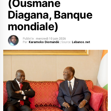
(Ousmane
Diagana, Banque
mondiale)
Publié le :
mercredi 10 juin 2026
Par:
Karamoko Diomandé
| Source:
Lebanco.net