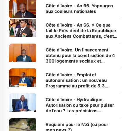
l'Etat de droit pour préserver les
Côte d'Ivoire - An 66. Yopougon
vies humaines »
aux couleurs nationales
Côte d’Ivoire - An 66. « Ce que
fait le Président de la République
aux Anciens Combattants, c'est
inédit » (Cne Yassoungo Koné ®)
Côte d’Ivoire. Un financement
obtenu pour la construction de 4
300 logements sociaux et
économiques à Abidjan, Bouaké
et Yamoussoukro
Côte d’Ivoire - Emploi et
autonomisation : un nouveau
Programme au profit de 5,3
millions de jeunes
Côte d’Ivoire - Hydraulique.
Autorisation ou taxe pour puiser
de l’eau ? Les précisions
d’Assahoré
Requiem pour le N’Zi (ou pour
mon pays ?)