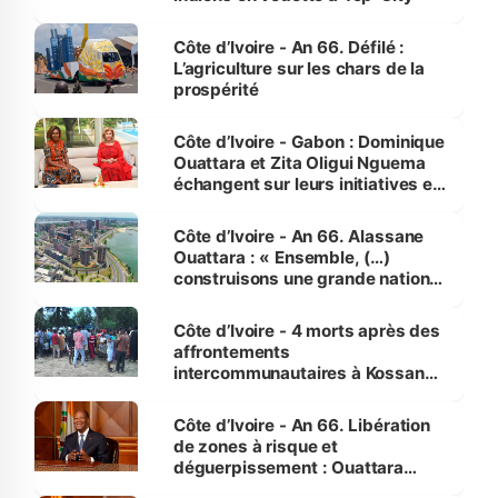
Côte d’Ivoire - An 66. Défilé :
L’agriculture sur les chars de la
prospérité
Côte d’Ivoire - Gabon : Dominique
Ouattara et Zita Oligui Nguema
échangent sur leurs initiatives en
faveur des femmes et des
enfants
Côte d’Ivoire - An 66. Alassane
Ouattara : « Ensemble, (…)
construisons une grande nation
pour nous-mêmes et pour les
générations futures »
Côte d’Ivoire - 4 morts après des
affrontements
intercommunautaires à Kossandji
(Alepé) - Notre correspondant au
milieu des sinistrés
Côte d’Ivoire - An 66. Libération
de zones à risque et
déguerpissement : Ouattara
assure du « strict respect de