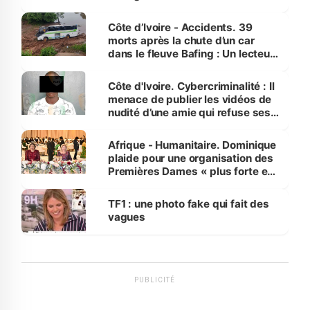
Côte d’Ivoire - Accidents. 39
morts après la chute d’un car
dans le fleuve Bafing : Un lecteur
dénonce la légèreté du ministère
des Transports
Côte d'Ivoire. Cybercriminalité : Il
menace de publier les vidéos de
nudité d’une amie qui refuse ses
avances
Afrique - Humanitaire. Dominique
plaide pour une organisation des
Premières Dames « plus forte et
influente, dont l'impact s'affirme
sur la scène internationale »
TF1 : une photo fake qui fait des
vagues
PUBLICITÉ