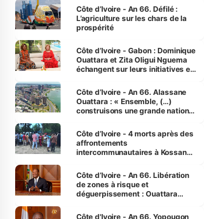
Côte d’Ivoire - An 66. Défilé :
L’agriculture sur les chars de la
prospérité
Côte d’Ivoire - Gabon : Dominique
Ouattara et Zita Oligui Nguema
échangent sur leurs initiatives en
faveur des femmes et des
enfants
Côte d’Ivoire - An 66. Alassane
Ouattara : « Ensemble, (…)
construisons une grande nation
pour nous-mêmes et pour les
générations futures »
Côte d’Ivoire - 4 morts après des
affrontements
intercommunautaires à Kossandji
(Alepé) - Notre correspondant au
milieu des sinistrés
Côte d’Ivoire - An 66. Libération
de zones à risque et
déguerpissement : Ouattara
assure du « strict respect de
l'Etat de droit pour préserver les
Côte d'Ivoire - An 66. Yopougon