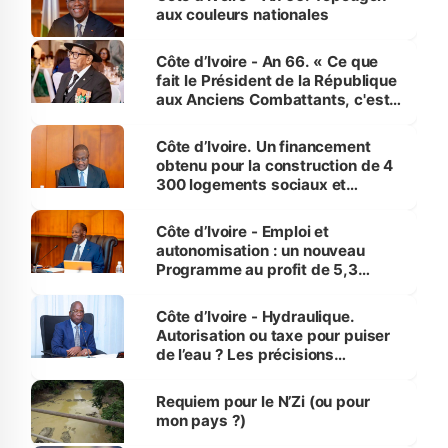
vies humaines »
aux couleurs nationales
Côte d’Ivoire - An 66. « Ce que
fait le Président de la République
aux Anciens Combattants, c'est
inédit » (Cne Yassoungo Koné ®)
Côte d’Ivoire. Un financement
obtenu pour la construction de 4
300 logements sociaux et
économiques à Abidjan, Bouaké
et Yamoussoukro
Côte d’Ivoire - Emploi et
autonomisation : un nouveau
Programme au profit de 5,3
millions de jeunes
Côte d’Ivoire - Hydraulique.
Autorisation ou taxe pour puiser
de l’eau ? Les précisions
d’Assahoré
Requiem pour le N’Zi (ou pour
mon pays ?)