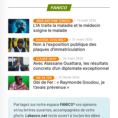
FANICO
10 août 2026
JEAN-ANTOINE ZINSOU
L’IA traite la maladie et le médecin
soigne le malade
31 mars 2026
‎DAOUDA COULIBALY
Non à l'exposition publique des
plaques d'immatriculation
26 mars 2026
CLAUDE SAHY
Avec Alassane Ouattara, les résultats
concrets d’un diplomate exceptionnel
22 février 2026
GBI DE FER
Gbi de Fer : « Raymonde Goudou, je
t’avais prévenue »
Partagez sur notre espace
FANICO*
vos opinions
et/ou lettres ouvertes, accompagnées de votre
photo.
Lebanco.net
reste ouvert à toutes les idées