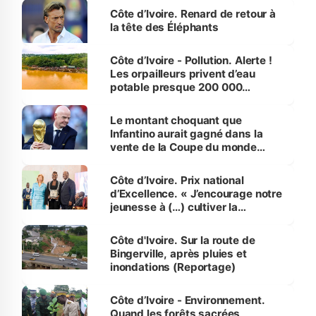
Côte d’Ivoire. Renard de retour à
la tête des Éléphants
Côte d’Ivoire - Pollution. Alerte !
Les orpailleurs privent d’eau
potable presque 200 000
habitants autour d’Agboville
Le montant choquant que
Infantino aurait gagné dans la
vente de la Coupe du monde
révélé
Côte d’Ivoire. Prix national
d’Excellence. « J’encourage notre
jeunesse à (…) cultiver la
compétence et l’intégrité »
(Alassane Ouattara
Côte d'Ivoire. Sur la route de
Bingerville, après pluies et
inondations (Reportage)
Côte d’Ivoire - Environnement.
Quand les forêts sacrées