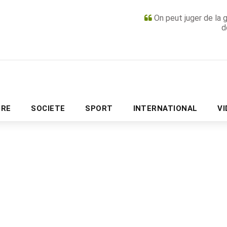
On peut juger de la 
d
PUBLICITÉ
URE
SOCIETE
SPORT
INTERNATIONAL
V