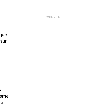
PUBLICITÉ
ique
 sur
s
misme
si