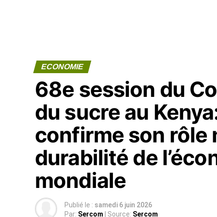
ECONOMIE
68e session du Con
du sucre au Kenya: 
confirme son rôle 
durabilité de l’éc
mondiale
Publié le :
samedi 6 juin 2026
Par:
Sercom
| Source:
Sercom