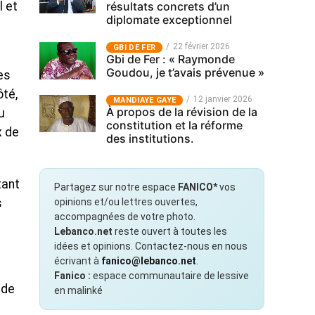
résultats concrets d’un
l et
diplomate exceptionnel
22 février 2026
GBI DE FER
Gbi de Fer : « Raymonde
Goudou, je t’avais prévenue »
es
ôté,
12 janvier 2026
MANDIAYE GAYE
À propos de la révision de la
u
constitution et la réforme
x de
des institutions.
tant
Partagez sur notre espace
FANICO*
vos
opinions et/ou lettres ouvertes,
s
accompagnées de votre photo.
Lebanco.net
reste ouvert à toutes les
idées et opinions. Contactez-nous en nous
écrivant à
fanico@lebanco.net
.
Fanico :
espace communautaire de lessive
 de
en malinké