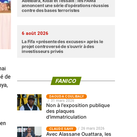
Abéibara, Kidal et Tessalit : les FAMa
annoncent une série d’opérations réussies
contre des bases terroristes
6 août 2026
La Fifa «présente des excuses» après le
projet controversé de s’ouvrir à des
investisseurs privés
mai
té de
FANICO
nya,
‎DAOUDA COULIBALY
31 mars 2026
Non à l'exposition publique
des plaques
e
d'immatriculation
 en
26 mars 2026
CLAUDE SAHY
Avec Alassane Ouattara, les