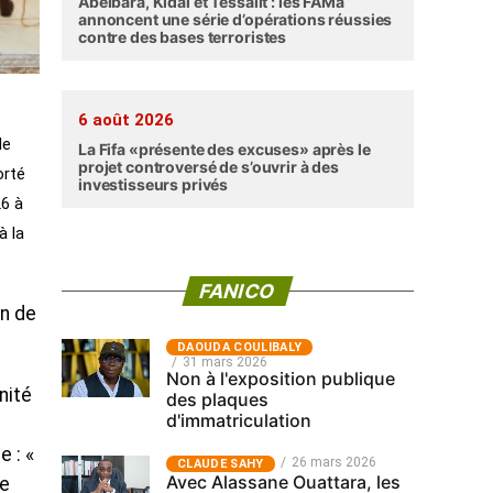
Abéibara, Kidal et Tessalit : les FAMa
annoncent une série d’opérations réussies
contre des bases terroristes
6 août 2026
de
La Fifa «présente des excuses» après le
projet controversé de s’ouvrir à des
orté
investisseurs privés
26 à
à la
FANICO
on de
‎DAOUDA COULIBALY
31 mars 2026
Non à l'exposition publique
nité
des plaques
d'immatriculation
e : «
26 mars 2026
CLAUDE SAHY
Avec Alassane Ouattara, les
re