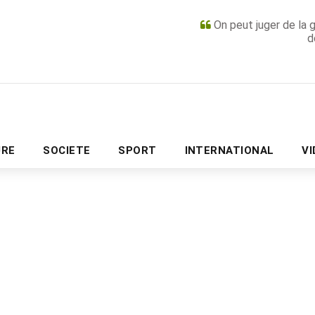
On peut juger de la 
d
PUBLICITÉ
URE
SOCIETE
SPORT
INTERNATIONAL
V