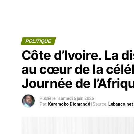
POLITIQUE
Côte d’Ivoire. La di
au cœur de la célé
Journée de l’Afriq
Publié le :
samedi 6 juin 2026
Par:
Karamoko Diomandé
| Source:
Lebanco.net