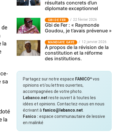
résultats concrets d’un
diplomate exceptionnel
22 février 2026
GBI DE FER
Gbi de Fer : « Raymonde
u de
Goudou, je t’avais prévenue »
a
12 janvier 2026
MANDIAYE GAYE
 la
À propos de la révision de la
e
constitution et la réforme
des institutions.
ice-
Partagez sur notre espace
FANICO*
vos
e sa
opinions et/ou lettres ouvertes,
accompagnées de votre photo.
Lebanco.net
reste ouvert à toutes les
idées et opinions. Contactez-nous en nous
écrivant à
fanico@lebanco.net
.
 doté
Fanico :
espace communautaire de lessive
e la
en malinké