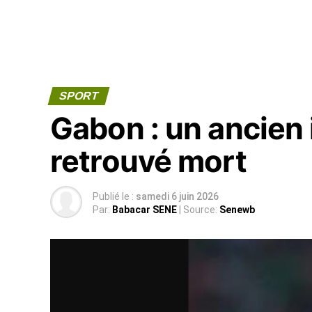
SPORT
Gabon : un ancien 
retrouvé mort
Publié le :
samedi 6 juin 2026
Par:
Babacar SENE
| Source:
Senewb