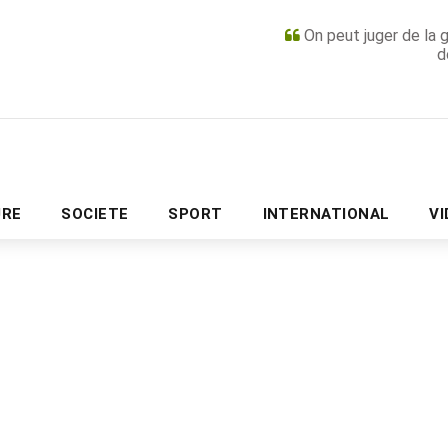
On peut juger de la 
d
PUBLICITÉ
URE
SOCIETE
SPORT
INTERNATIONAL
V