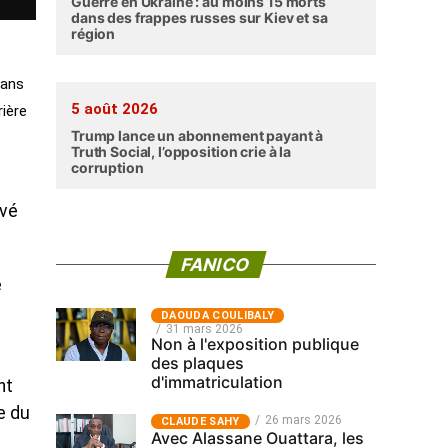
Guerre en Ukraine : au moins 15 morts
dans des frappes russes sur Kiev et sa
région
dans
5 août 2026
ière
Trump lance un abonnement payant à
Truth Social, l’opposition crie à la
corruption
uvé
FANICO
e
‎DAOUDA COULIBALY
31 mars 2026
Non à l'exposition publique
des plaques
d'immatriculation
nt
e du
26 mars 2026
CLAUDE SAHY
Avec Alassane Ouattara, les