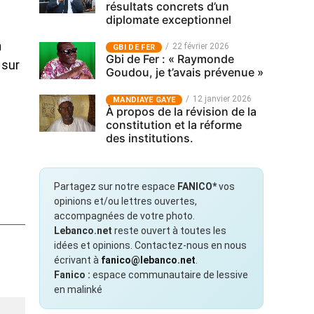
résultats concrets d’un
diplomate exceptionnel
n
22 février 2026
GBI DE FER
Gbi de Fer : « Raymonde
 sur
Goudou, je t’avais prévenue »
12 janvier 2026
MANDIAYE GAYE
À propos de la révision de la
constitution et la réforme
des institutions.
Partagez sur notre espace
FANICO*
vos
opinions et/ou lettres ouvertes,
accompagnées de votre photo.
Lebanco.net
reste ouvert à toutes les
idées et opinions. Contactez-nous en nous
écrivant à
fanico@lebanco.net
.
Fanico :
espace communautaire de lessive
en malinké