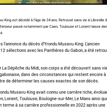
u-King est décédé à l’âge de 34 ans. Retrouvé sans vie à Libreville 
éfenseur passé notamment par Caen, Toulouse et Lorient laisse derr
té.
rès l’annonce du décès d’Yrondu Musavu-King. L’ancien
t 12 sélections avec les Panthères du Gabon, a été retro
r La Dépêche du Midi, son corps a été découvert sans vi
e gabonaise, dans des circonstances qui restent encore à
ttre de déterminer les causes exactes de son décès.
ondu Musavu-King avait connu une carrière riche, évolua
, Lorient, Toulouse, Boulogne-sur-Mer, Le Mans ainsi qu
s un terme à sa carrière professionnelle en 2022 après une