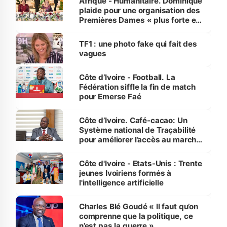
Afrique - Humanitaire. Dominique
plaide pour une organisation des
Premières Dames « plus forte et
influente, dont l'impact s'affirme
sur la scène internationale »
TF1 : une photo fake qui fait des
vagues
Côte d’Ivoire - Football. La
Fédération siffle la fin de match
pour Emerse Faé
Côte d’Ivoire. Café-cacao: Un
Système national de Traçabilité
pour améliorer l’accès au marché
international
Côte d'Ivoire - Etats-Unis : Trente
jeunes Ivoiriens formés à
l'intelligence artificielle
Charles Blé Goudé « Il faut qu’on
comprenne que la politique, ce
n’est pas la guerre »