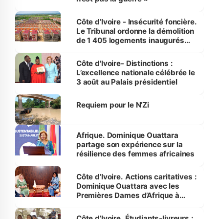
Côte d’Ivoire - Insécurité foncière.
Le Tribunal ordonne la démolition
de 1 405 logements inaugurés
par le Premier ministre à Grand-
Bassam
Côte d'Ivoire- Distinctions :
L’excellence nationale célébrée le
3 août au Palais présidentiel
Requiem pour le N’Zi
Afrique. Dominique Ouattara
partage son expérience sur la
résilience des femmes africaines
Côte d’Ivoire. Actions caritatives :
Dominique Ouattara avec les
Premières Dames d’Afrique à
Luanda
Côte d’Ivoire. Étudiants-livreurs :