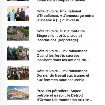
vente de la Coupe du monde
révélé
Côte d’Ivoire. Prix national
d’Excellence. « J’encourage notre
jeunesse à (…) cultiver la
compétence et l’intégrité »
(Alassane Ouattara
Côte d'Ivoire. Sur la route de
Bingerville, après pluies et
inondations (Reportage)
Côte d’Ivoire - Environnement.
Quand les forêts sacrées
inspirent dans les actions de
reboisement
Côte d’Ivoire - Environnement.
Donner du travail aux jeunes et
aux femmes pour assurer la
protection des espèces
menacées
Produits pétroliers. Super,
pétrole et gasoil : le Détroit
d’Ormuz fait monter les prix en
Côte d’Ivoire