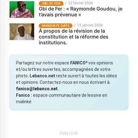
22 février 2026
GBI DE FER
Gbi de Fer : « Raymonde Goudou, je
t’avais prévenue »
12 janvier 2026
MANDIAYE GAYE
À propos de la révision de la
constitution et la réforme des
institutions.
Partagez sur notre espace
FANICO*
vos opinions
et/ou lettres ouvertes, accompagnées de votre
photo.
Lebanco.net
reste ouvert à toutes les idées
et opinions. Contactez-nous en nous écrivant à
fanico@lebanco.net
.
Fanico :
espace communautaire de lessive en
malinké
PUBLICITÉ