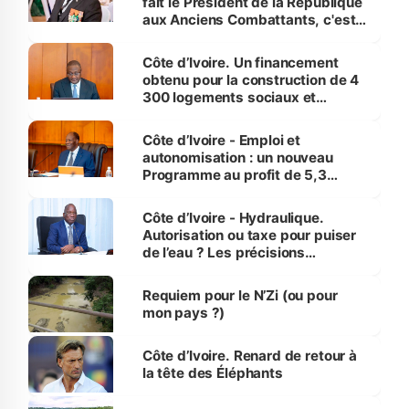
fait le Président de la République
aux Anciens Combattants, c'est
inédit » (Cne Yassoungo Koné ®)
Côte d’Ivoire. Un financement
obtenu pour la construction de 4
300 logements sociaux et
économiques à Abidjan, Bouaké
et Yamoussoukro
Côte d’Ivoire - Emploi et
autonomisation : un nouveau
Programme au profit de 5,3
millions de jeunes
Côte d’Ivoire - Hydraulique.
Autorisation ou taxe pour puiser
de l’eau ? Les précisions
d’Assahoré
Requiem pour le N’Zi (ou pour
mon pays ?)
Côte d’Ivoire. Renard de retour à
la tête des Éléphants