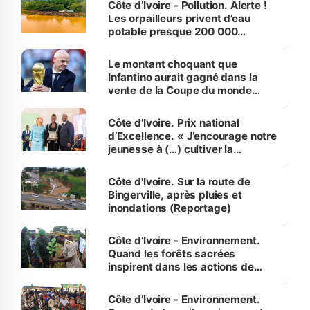
Côte d’Ivoire - Pollution. Alerte !
Les orpailleurs privent d’eau
potable presque 200 000
habitants autour d’Agboville
Le montant choquant que
Infantino aurait gagné dans la
vente de la Coupe du monde
révélé
Côte d’Ivoire. Prix national
d’Excellence. « J’encourage notre
jeunesse à (…) cultiver la
compétence et l’intégrité »
(Alassane Ouattara
Côte d'Ivoire. Sur la route de
Bingerville, après pluies et
inondations (Reportage)
Côte d’Ivoire - Environnement.
Quand les forêts sacrées
inspirent dans les actions de
reboisement
Côte d’Ivoire - Environnement.