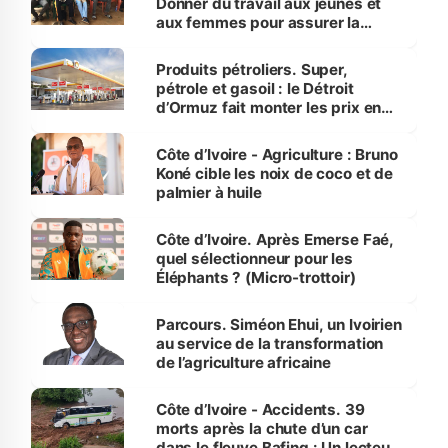
Donner du travail aux jeunes et
aux femmes pour assurer la
protection des espèces
menacées
Produits pétroliers. Super,
pétrole et gasoil : le Détroit
d’Ormuz fait monter les prix en
Côte d’Ivoire
Côte d’Ivoire - Agriculture : Bruno
Koné cible les noix de coco et de
palmier à huile
Côte d’Ivoire. Après Emerse Faé,
quel sélectionneur pour les
Éléphants ? (Micro-trottoir)
Parcours. Siméon Ehui, un Ivoirien
au service de la transformation
de l’agriculture africaine
Côte d’Ivoire - Accidents. 39
morts après la chute d’un car
dans le fleuve Bafing : Un lecteur