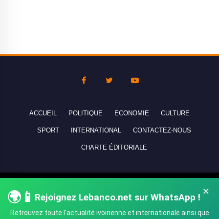
ACCUEIL
POLITIQUE
ECONOMIE
CULTURE
SPORT
INTERNATIONAL
CONTACTEZ-NOUS
CHARTE ÉDITORIALE
Copyright © 2010-2026 lebanco.net - Tous droits de reproduction
×
🌍📱
Rejoignez Lebanco.net sur WhatsApp !
réservés - All rights reserved.
Retrouvez toute l'actualité ivoirienne et internationale ainsi que