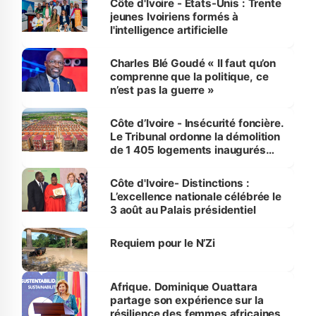
Côte d'Ivoire - Etats-Unis : Trente
jeunes Ivoiriens formés à
l'intelligence artificielle
Charles Blé Goudé « Il faut qu’on
comprenne que la politique, ce
n’est pas la guerre »
Côte d’Ivoire - Insécurité foncière.
Le Tribunal ordonne la démolition
de 1 405 logements inaugurés
par le Premier ministre à Grand-
Bassam
Côte d'Ivoire- Distinctions :
L’excellence nationale célébrée le
3 août au Palais présidentiel
Requiem pour le N’Zi
Afrique. Dominique Ouattara
partage son expérience sur la
résilience des femmes africaines