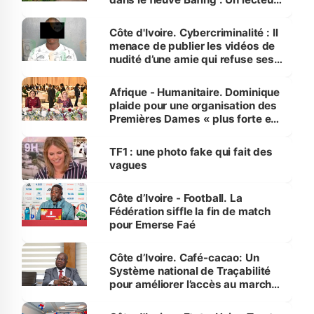
dénonce la légèreté du ministère
des Transports
Côte d'Ivoire. Cybercriminalité : Il
menace de publier les vidéos de
nudité d’une amie qui refuse ses
avances
Afrique - Humanitaire. Dominique
plaide pour une organisation des
Premières Dames « plus forte et
influente, dont l'impact s'affirme
sur la scène internationale »
TF1 : une photo fake qui fait des
vagues
Côte d’Ivoire - Football. La
Fédération siffle la fin de match
pour Emerse Faé
Côte d’Ivoire. Café-cacao: Un
Système national de Traçabilité
pour améliorer l’accès au marché
international