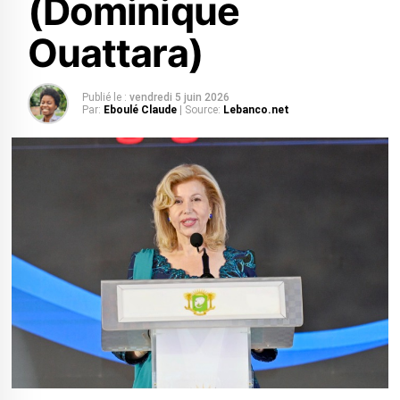
(Dominique
Ouattara)
Publié le :
vendredi 5 juin 2026
Par:
Eboulé Claude
| Source:
Lebanco.net