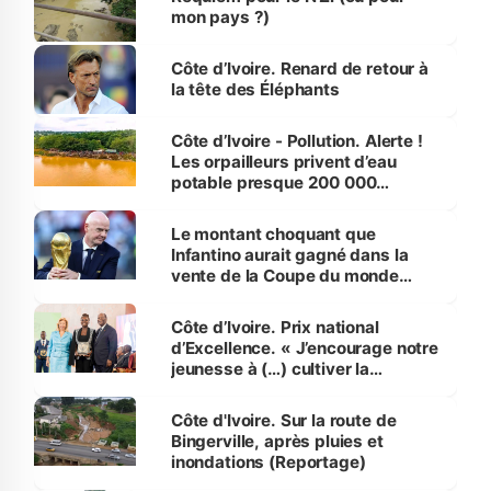
mon pays ?)
Côte d’Ivoire. Renard de retour à
la tête des Éléphants
Côte d’Ivoire - Pollution. Alerte !
Les orpailleurs privent d’eau
potable presque 200 000
habitants autour d’Agboville
Le montant choquant que
Infantino aurait gagné dans la
vente de la Coupe du monde
révélé
Côte d’Ivoire. Prix national
d’Excellence. « J’encourage notre
jeunesse à (…) cultiver la
compétence et l’intégrité »
(Alassane Ouattara
Côte d'Ivoire. Sur la route de
Bingerville, après pluies et
inondations (Reportage)