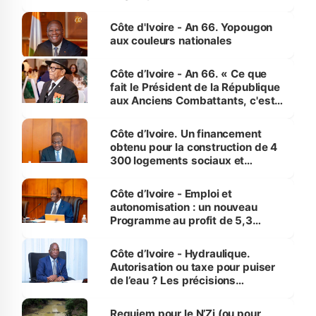
assure du « strict respect de
l'Etat de droit pour préserver les
Côte d'Ivoire - An 66. Yopougon
vies humaines »
aux couleurs nationales
Côte d’Ivoire - An 66. « Ce que
fait le Président de la République
aux Anciens Combattants, c'est
inédit » (Cne Yassoungo Koné ®)
Côte d’Ivoire. Un financement
obtenu pour la construction de 4
300 logements sociaux et
économiques à Abidjan, Bouaké
et Yamoussoukro
Côte d’Ivoire - Emploi et
autonomisation : un nouveau
Programme au profit de 5,3
millions de jeunes
Côte d’Ivoire - Hydraulique.
Autorisation ou taxe pour puiser
de l’eau ? Les précisions
d’Assahoré
Requiem pour le N’Zi (ou pour