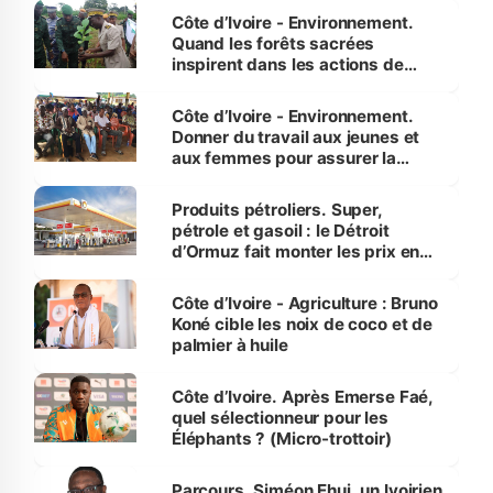
Côte d’Ivoire - Environnement.
Quand les forêts sacrées
inspirent dans les actions de
reboisement
Côte d’Ivoire - Environnement.
Donner du travail aux jeunes et
aux femmes pour assurer la
protection des espèces
menacées
Produits pétroliers. Super,
pétrole et gasoil : le Détroit
d’Ormuz fait monter les prix en
Côte d’Ivoire
Côte d’Ivoire - Agriculture : Bruno
Koné cible les noix de coco et de
palmier à huile
Côte d’Ivoire. Après Emerse Faé,
quel sélectionneur pour les
Éléphants ? (Micro-trottoir)
Parcours. Siméon Ehui, un Ivoirien