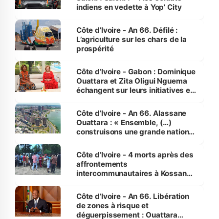
indiens en vedette à Yop’ City
Côte d’Ivoire - An 66. Défilé :
L’agriculture sur les chars de la
prospérité
Côte d’Ivoire - Gabon : Dominique
Ouattara et Zita Oligui Nguema
échangent sur leurs initiatives en
faveur des femmes et des
enfants
Côte d’Ivoire - An 66. Alassane
Ouattara : « Ensemble, (…)
construisons une grande nation
pour nous-mêmes et pour les
générations futures »
Côte d’Ivoire - 4 morts après des
affrontements
intercommunautaires à Kossandji
(Alepé) - Notre correspondant au
milieu des sinistrés
Côte d’Ivoire - An 66. Libération
de zones à risque et
déguerpissement : Ouattara