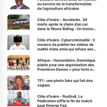
au service de la transformation
de l’agriculture africaine
Côte d’Ivoire - Accidents. 39
morts après la chute d’un car
dans le fleuve Bafing : Un lecteur
dénonce la légèreté du ministère
des Transports
Côte d'Ivoire. Cybercriminalité : Il
menace de publier les vidéos de
nudité d’une amie qui refuse ses
avances
Afrique - Humanitaire. Dominique
plaide pour une organisation des
Premières Dames « plus forte et
influente, dont l'impact s'affirme
sur la scène internationale »
TF1 : une photo fake qui fait des
vagues
Côte d’Ivoire - Football. La
Fédération siffle la fin de match
pour Emerse Faé