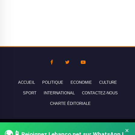
ACCUEIL
POLITIQUE
ECONOMIE
CULTURE
SPORT
INTERNATIONAL
CONTACTEZ-NOUS
CHARTE ÉDITORIALE
Copyright © 2010-2026 lebanco.net - Tous droits de reproduction
×
🌍📱
Rejoignez Lebanco.net sur WhatsApp !
réservés - All rights reserved.