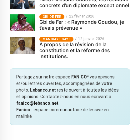
concrets d’un diplomate exceptionnel
22 février 2026
GBI DE FER
Gbi de Fer : « Raymonde Goudou, je
t’avais prévenue »
12 janvier 2026
MANDIAYE GAYE
À propos de la révision de la
constitution et la réforme des
institutions.
Partagez sur notre espace
FANICO*
vos opinions
et/ou lettres ouvertes, accompagnées de votre
photo.
Lebanco.net
reste ouvert à toutes les idées
et opinions. Contactez-nous en nous écrivant à
fanico@lebanco.net
.
Fanico :
espace communautaire de lessive en
malinké