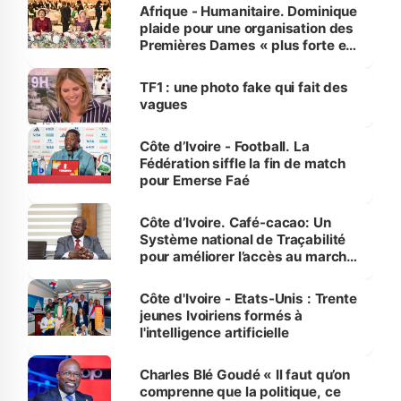
Afrique - Humanitaire. Dominique
plaide pour une organisation des
Premières Dames « plus forte et
influente, dont l'impact s'affirme
sur la scène internationale »
TF1 : une photo fake qui fait des
vagues
Côte d’Ivoire - Football. La
Fédération siffle la fin de match
pour Emerse Faé
Côte d’Ivoire. Café-cacao: Un
Système national de Traçabilité
pour améliorer l’accès au marché
international
Côte d'Ivoire - Etats-Unis : Trente
jeunes Ivoiriens formés à
l'intelligence artificielle
Charles Blé Goudé « Il faut qu’on
comprenne que la politique, ce