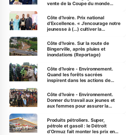
vente de la Coupe du monde
révélé
Côte d’Ivoire. Prix national
d’Excellence. « J’encourage notre
jeunesse à (…) cultiver la
compétence et l’intégrité »
(Alassane Ouattara
Côte d'Ivoire. Sur la route de
Bingerville, après pluies et
inondations (Reportage)
Côte d’Ivoire - Environnement.
Quand les forêts sacrées
inspirent dans les actions de
reboisement
Côte d’Ivoire - Environnement.
Donner du travail aux jeunes et
aux femmes pour assurer la
protection des espèces
menacées
Produits pétroliers. Super,
pétrole et gasoil : le Détroit
d’Ormuz fait monter les prix en