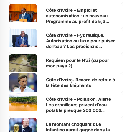
économiques à Abidjan, Bouaké
et Yamoussoukro
Côte d’Ivoire - Emploi et
autonomisation : un nouveau
Programme au profit de 5,3
millions de jeunes
Côte d’Ivoire - Hydraulique.
Autorisation ou taxe pour puiser
de l’eau ? Les précisions
d’Assahoré
Requiem pour le N’Zi (ou pour
mon pays ?)
Côte d’Ivoire. Renard de retour à
la tête des Éléphants
Côte d’Ivoire - Pollution. Alerte !
Les orpailleurs privent d’eau
potable presque 200 000
habitants autour d’Agboville
Le montant choquant que
Infantino aurait gagné dans la