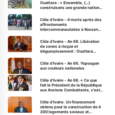
Ouattara : « Ensemble, (…)
construisons une grande nation
pour nous-mêmes et pour les
générations futures »
Côte d’Ivoire - 4 morts après des
affrontements
intercommunautaires à Kossandji
(Alepé) - Notre correspondant au
milieu des sinistrés
Côte d’Ivoire - An 66. Libération
de zones à risque et
déguerpissement : Ouattara
assure du « strict respect de
l'Etat de droit pour préserver les
Côte d'Ivoire - An 66. Yopougon
vies humaines »
aux couleurs nationales
Côte d’Ivoire - An 66. « Ce que
fait le Président de la République
aux Anciens Combattants, c'est
inédit » (Cne Yassoungo Koné ®)
Côte d’Ivoire. Un financement
obtenu pour la construction de 4
300 logements sociaux et