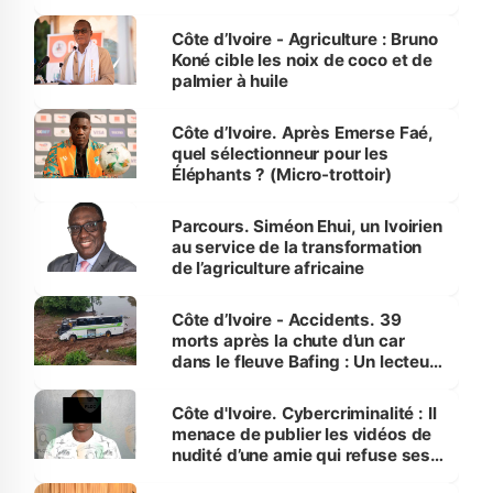
Côte d’Ivoire
Côte d’Ivoire - Agriculture : Bruno
Koné cible les noix de coco et de
palmier à huile
Côte d’Ivoire. Après Emerse Faé,
quel sélectionneur pour les
Éléphants ? (Micro-trottoir)
Parcours. Siméon Ehui, un Ivoirien
au service de la transformation
de l’agriculture africaine
Côte d’Ivoire - Accidents. 39
morts après la chute d’un car
dans le fleuve Bafing : Un lecteur
dénonce la légèreté du ministère
des Transports
Côte d'Ivoire. Cybercriminalité : Il
menace de publier les vidéos de
nudité d’une amie qui refuse ses
avances