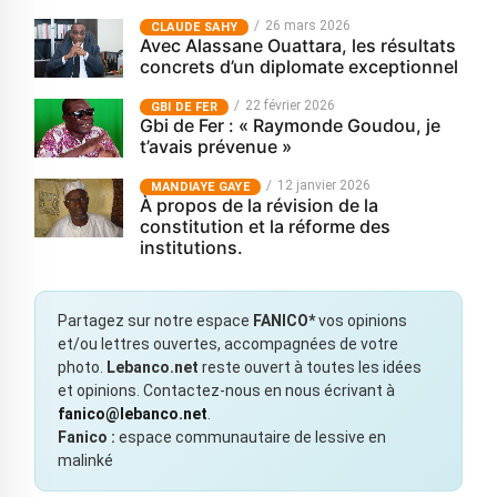
26 mars 2026
CLAUDE SAHY
Avec Alassane Ouattara, les résultats
concrets d’un diplomate exceptionnel
22 février 2026
GBI DE FER
Gbi de Fer : « Raymonde Goudou, je
t’avais prévenue »
12 janvier 2026
MANDIAYE GAYE
À propos de la révision de la
constitution et la réforme des
institutions.
Partagez sur notre espace
FANICO*
vos opinions
et/ou lettres ouvertes, accompagnées de votre
photo.
Lebanco.net
reste ouvert à toutes les idées
et opinions. Contactez-nous en nous écrivant à
fanico@lebanco.net
.
Fanico :
espace communautaire de lessive en
malinké