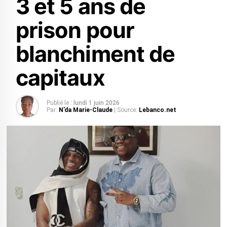
3 et 5 ans de
prison pour
blanchiment de
capitaux
Publié le :
lundi 1 juin 2026
Par:
N’da Marie-Claude
| Source:
Lebanco.net