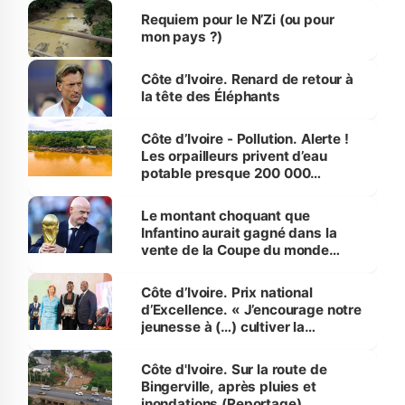
Requiem pour le N’Zi (ou pour
mon pays ?)
Côte d’Ivoire. Renard de retour à
la tête des Éléphants
Côte d’Ivoire - Pollution. Alerte !
Les orpailleurs privent d’eau
potable presque 200 000
habitants autour d’Agboville
Le montant choquant que
Infantino aurait gagné dans la
vente de la Coupe du monde
révélé
Côte d’Ivoire. Prix national
d’Excellence. « J’encourage notre
jeunesse à (…) cultiver la
compétence et l’intégrité »
(Alassane Ouattara
Côte d'Ivoire. Sur la route de
Bingerville, après pluies et
inondations (Reportage)