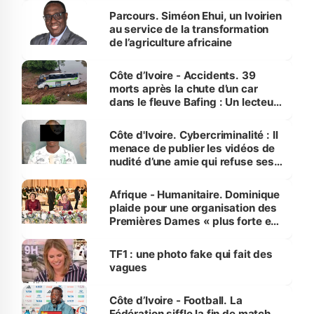
Parcours. Siméon Ehui, un Ivoirien
au service de la transformation
de l’agriculture africaine
Côte d’Ivoire - Accidents. 39
morts après la chute d’un car
dans le fleuve Bafing : Un lecteur
dénonce la légèreté du ministère
des Transports
Côte d'Ivoire. Cybercriminalité : Il
menace de publier les vidéos de
nudité d’une amie qui refuse ses
avances
Afrique - Humanitaire. Dominique
plaide pour une organisation des
Premières Dames « plus forte et
influente, dont l'impact s'affirme
sur la scène internationale »
TF1 : une photo fake qui fait des
vagues
Côte d’Ivoire - Football. La
Fédération siffle la fin de match