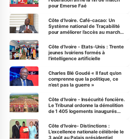
pour Emerse Faé
Côte d’Ivoire. Café-cacao: Un
Système national de Traçabilité
pour améliorer l’accès au marché
international
Côte d'Ivoire - Etats-Unis : Trente
jeunes Ivoiriens formés à
l'intelligence artificielle
Charles Blé Goudé « Il faut qu’on
comprenne que la politique, ce
n’est pas la guerre »
Côte d’Ivoire - Insécurité foncière.
Le Tribunal ordonne la démolition
de 1 405 logements inaugurés
par le Premier ministre à Grand-
Bassam
Côte d'Ivoire- Distinctions :
L’excellence nationale célébrée le
3 août au Palais présidentiel