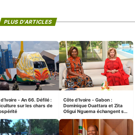
PLUS D'ARTICLES
d’Ivoire - An 66. Défilé :
Côte d’Ivoire - Gabon :
iculture sur les chars de
Dominique Ouattara et Zita
ospérité
Oligui Nguema échangent sur
leurs initiatives en faveur des
femmes et des enfants