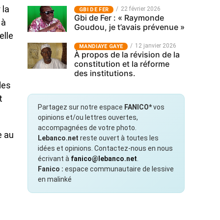
 la
22 février 2026
GBI DE FER
Gbi de Fer : « Raymonde
 à
Goudou, je t’avais prévenue »
elle
12 janvier 2026
MANDIAYE GAYE
À propos de la révision de la
constitution et la réforme
des institutions.
des
t
Partagez sur notre espace
FANICO*
vos
opinions et/ou lettres ouvertes,
accompagnées de votre photo.
e au
Lebanco.net
reste ouvert à toutes les
idées et opinions. Contactez-nous en nous
écrivant à
fanico@lebanco.net
.
Fanico :
espace communautaire de lessive
en malinké