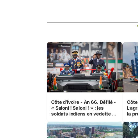
Côte d’Ivoire - An 66. Défilé -
Côte 
« Saloni ! Saloni ! » : les
L’agr
soldats indiens en vedette à
la pr
Yop’ City