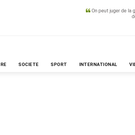
On peut juger de la 
d
PUBLICITÉ
URE
SOCIETE
SPORT
INTERNATIONAL
V