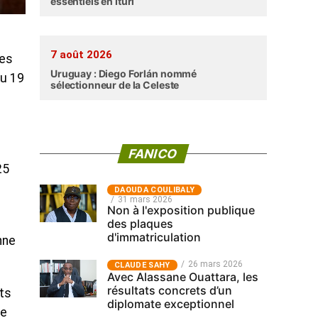
essentiels en Ituri
7 août 2026
des
Uruguay : Diego Forlán nommé
au 19
sélectionneur de la Celeste
FANICO
25
‎DAOUDA COULIBALY
31 mars 2026
Non à l'exposition publique
des plaques
d'immatriculation
nne
26 mars 2026
CLAUDE SAHY
Avec Alassane Ouattara, les
résultats concrets d’un
ts
diplomate exceptionnel
de