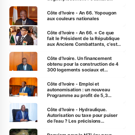
assure du « strict respect de
l'Etat de droit pour préserver les
Côte d'Ivoire - An 66. Yopougon
vies humaines »
aux couleurs nationales
Côte d’Ivoire - An 66. « Ce que
fait le Président de la République
aux Anciens Combattants, c'est
inédit » (Cne Yassoungo Koné ®)
Côte d’Ivoire. Un financement
obtenu pour la construction de 4
300 logements sociaux et
économiques à Abidjan, Bouaké
et Yamoussoukro
Côte d’Ivoire - Emploi et
autonomisation : un nouveau
Programme au profit de 5,3
millions de jeunes
Côte d’Ivoire - Hydraulique.
Autorisation ou taxe pour puiser
de l’eau ? Les précisions
d’Assahoré