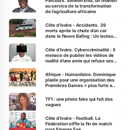
Parcours. Siméon Ehui, un Ivoirien
au service de la transformation
de l’agriculture africaine
Côte d’Ivoire - Accidents. 39
morts après la chute d’un car
dans le fleuve Bafing : Un lecteur
dénonce la légèreté du ministère
des Transports
Côte d'Ivoire. Cybercriminalité : Il
menace de publier les vidéos de
nudité d’une amie qui refuse ses
avances
Afrique - Humanitaire. Dominique
plaide pour une organisation des
Premières Dames « plus forte et
influente, dont l'impact s'affirme
sur la scène internationale »
TF1 : une photo fake qui fait des
vagues
Côte d’Ivoire - Football. La
Fédération siffle la fin de match
pour Emerse Faé