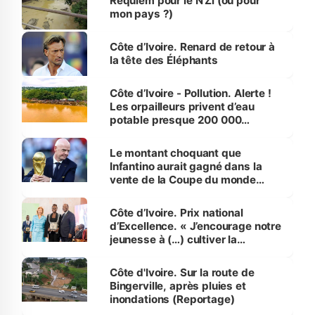
Requiem pour le N’Zi (ou pour
mon pays ?)
Côte d’Ivoire. Renard de retour à
la tête des Éléphants
Côte d’Ivoire - Pollution. Alerte !
Les orpailleurs privent d’eau
potable presque 200 000
habitants autour d’Agboville
Le montant choquant que
Infantino aurait gagné dans la
vente de la Coupe du monde
révélé
Côte d’Ivoire. Prix national
d’Excellence. « J’encourage notre
jeunesse à (…) cultiver la
compétence et l’intégrité »
(Alassane Ouattara
Côte d'Ivoire. Sur la route de
Bingerville, après pluies et
inondations (Reportage)