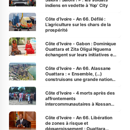
indiens en vedette à Yop’ City
Côte d’Ivoire - An 66. Défilé :
L’agriculture sur les chars de la
prospérité
Côte d’Ivoire - Gabon : Dominique
Ouattara et Zita Oligui Nguema
échangent sur leurs initiatives en
faveur des femmes et des
enfants
Côte d’Ivoire - An 66. Alassane
Ouattara : « Ensemble, (…)
construisons une grande nation
pour nous-mêmes et pour les
générations futures »
Côte d’Ivoire - 4 morts après des
affrontements
intercommunautaires à Kossandji
(Alepé) - Notre correspondant au
milieu des sinistrés
Côte d’Ivoire - An 66. Libération
de zones à risque et
déguerpissement : Ouattara