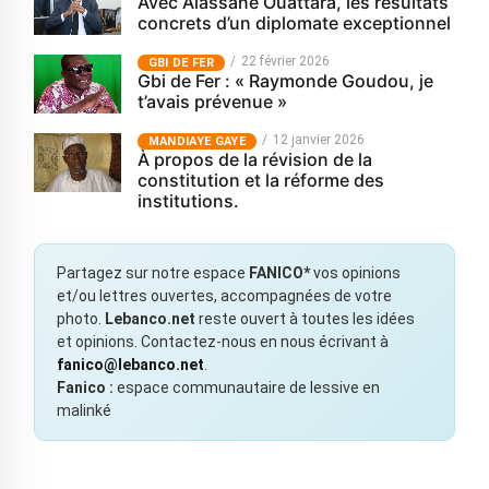
Avec Alassane Ouattara, les résultats
concrets d’un diplomate exceptionnel
22 février 2026
GBI DE FER
Gbi de Fer : « Raymonde Goudou, je
t’avais prévenue »
12 janvier 2026
MANDIAYE GAYE
À propos de la révision de la
constitution et la réforme des
institutions.
Partagez sur notre espace
FANICO*
vos opinions
et/ou lettres ouvertes, accompagnées de votre
photo.
Lebanco.net
reste ouvert à toutes les idées
et opinions. Contactez-nous en nous écrivant à
fanico@lebanco.net
.
Fanico :
espace communautaire de lessive en
malinké