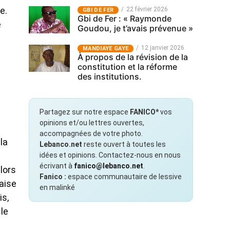
22 février 2026
e.
GBI DE FER
Gbi de Fer : « Raymonde
e
Goudou, je t’avais prévenue »
12 janvier 2026
MANDIAYE GAYE
À propos de la révision de la
constitution et la réforme
des institutions.
Partagez sur notre espace
FANICO*
vos
opinions et/ou lettres ouvertes,
accompagnées de votre photo.
la
Lebanco.net
reste ouvert à toutes les
idées et opinions. Contactez-nous en nous
écrivant à
fanico@lebanco.net
.
lors
Fanico :
espace communautaire de lessive
aise
en malinké
is,
 le