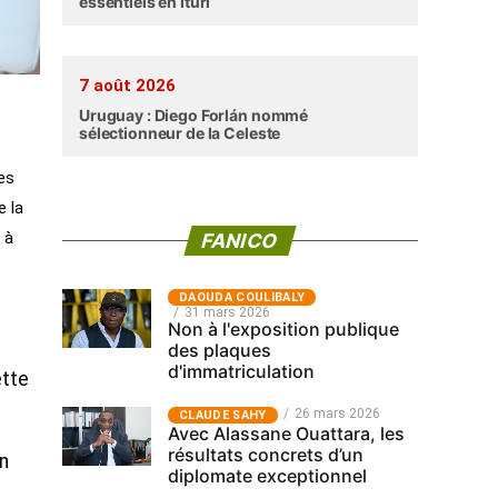
essentiels en Ituri
7 août 2026
Uruguay : Diego Forlán nommé
sélectionneur de la Celeste
es
e la
 à
FANICO
‎DAOUDA COULIBALY
31 mars 2026
Non à l'exposition publique
des plaques
d'immatriculation
ette
26 mars 2026
CLAUDE SAHY
Avec Alassane Ouattara, les
résultats concrets d’un
n
diplomate exceptionnel