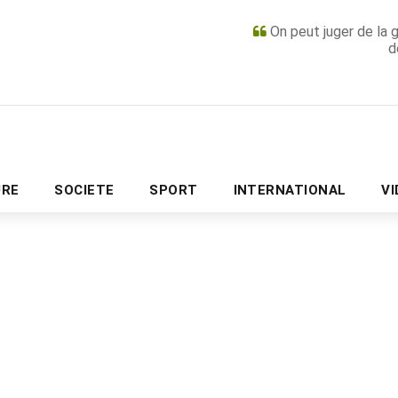
On peut juger de la 
d
PUBLICITÉ
URE
SOCIETE
SPORT
INTERNATIONAL
V