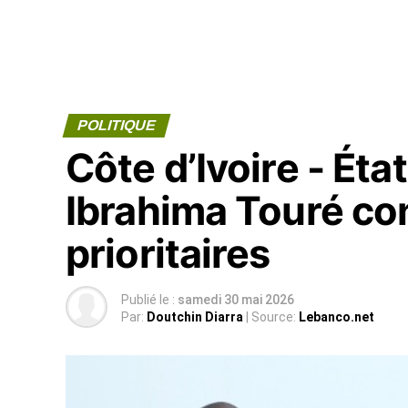
POLITIQUE
Côte d’Ivoire - Éta
Ibrahima Touré co
prioritaires
Publié le :
samedi 30 mai 2026
Par:
Doutchin Diarra
| Source:
Lebanco.net