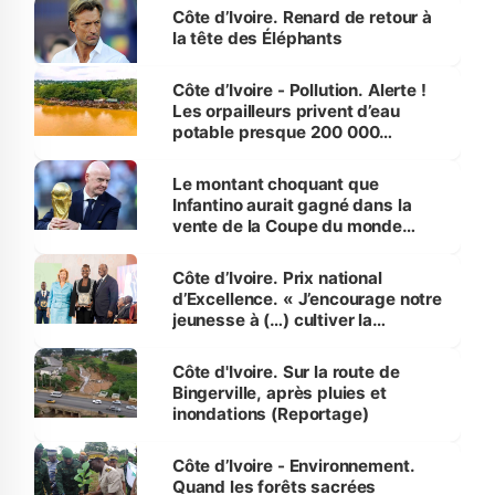
Côte d’Ivoire. Renard de retour à
la tête des Éléphants
Côte d’Ivoire - Pollution. Alerte !
Les orpailleurs privent d’eau
potable presque 200 000
habitants autour d’Agboville
Le montant choquant que
Infantino aurait gagné dans la
vente de la Coupe du monde
révélé
Côte d’Ivoire. Prix national
d’Excellence. « J’encourage notre
jeunesse à (…) cultiver la
compétence et l’intégrité »
(Alassane Ouattara
Côte d'Ivoire. Sur la route de
Bingerville, après pluies et
inondations (Reportage)
Côte d’Ivoire - Environnement.
Quand les forêts sacrées