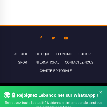
ACCUEIL
POLITIQUE
ECONOMIE
CULTURE
SPORT
INTERNATIONAL
CONTACTEZ-NOUS
CHARTE ÉDITORIALE
Copyright © 2010-2026 lebanco.net - Tous droits de reproduction
×
🌍📱
Rejoignez Lebanco.net sur WhatsApp !
réservés - All rights reserved.
Retrouvez toute l'actualité ivoirienne et internationale ainsi que