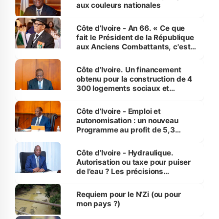
vies humaines »
aux couleurs nationales
Côte d’Ivoire - An 66. « Ce que
fait le Président de la République
aux Anciens Combattants, c'est
inédit » (Cne Yassoungo Koné ®)
Côte d’Ivoire. Un financement
obtenu pour la construction de 4
300 logements sociaux et
économiques à Abidjan, Bouaké
et Yamoussoukro
Côte d’Ivoire - Emploi et
autonomisation : un nouveau
Programme au profit de 5,3
millions de jeunes
Côte d’Ivoire - Hydraulique.
Autorisation ou taxe pour puiser
de l’eau ? Les précisions
d’Assahoré
Requiem pour le N’Zi (ou pour
mon pays ?)