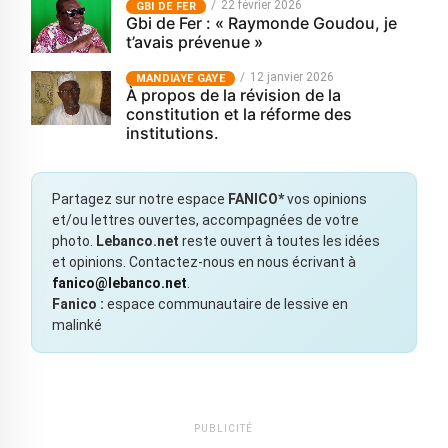
22 février 2026
GBI DE FER
Gbi de Fer : « Raymonde Goudou, je
t’avais prévenue »
12 janvier 2026
MANDIAYE GAYE
À propos de la révision de la
constitution et la réforme des
institutions.
Partagez sur notre espace
FANICO*
vos opinions
et/ou lettres ouvertes, accompagnées de votre
photo.
Lebanco.net
reste ouvert à toutes les idées
et opinions. Contactez-nous en nous écrivant à
fanico@lebanco.net
.
Fanico :
espace communautaire de lessive en
malinké
PUBLICITÉ