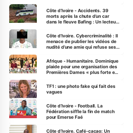
Côte d’Ivoire - Accidents. 39
morts après la chute d’un car
dans le fleuve Bafing : Un lecteur
dénonce la légèreté du ministère
des Transports
Côte d'Ivoire. Cybercriminalité : Il
menace de publier les vidéos de
nudité d’une amie qui refuse ses
avances
Afrique - Humanitaire. Dominique
plaide pour une organisation des
Premières Dames « plus forte et
influente, dont l'impact s'affirme
sur la scène internationale »
TF1 : une photo fake qui fait des
vagues
Côte d’Ivoire - Football. La
Fédération siffle la fin de match
pour Emerse Faé
Côte d’Ivoire. Café-cacao: Un