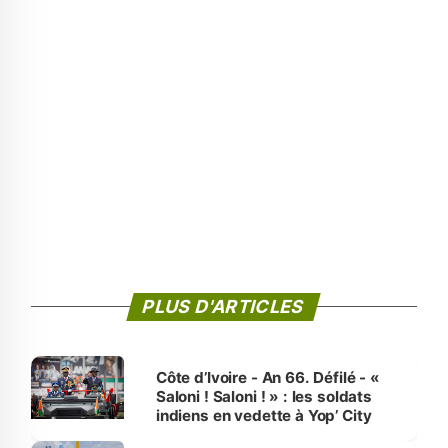
PLUS D'ARTICLES
Côte d’Ivoire - An 66. Défilé - «
Saloni ! Saloni ! » : les soldats
indiens en vedette à Yop’ City