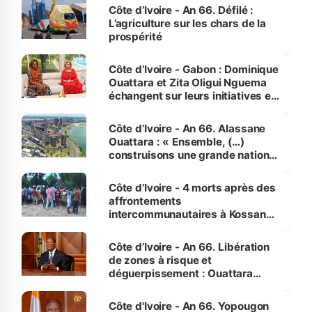
Côte d’Ivoire - An 66. Défilé :
L’agriculture sur les chars de la
prospérité
Côte d’Ivoire - Gabon : Dominique
Ouattara et Zita Oligui Nguema
échangent sur leurs initiatives en
faveur des femmes et des
enfants
Côte d’Ivoire - An 66. Alassane
Ouattara : « Ensemble, (…)
construisons une grande nation
pour nous-mêmes et pour les
générations futures »
Côte d’Ivoire - 4 morts après des
affrontements
intercommunautaires à Kossandji
(Alepé) - Notre correspondant au
milieu des sinistrés
Côte d’Ivoire - An 66. Libération
de zones à risque et
déguerpissement : Ouattara
assure du « strict respect de
l'Etat de droit pour préserver les
Côte d'Ivoire - An 66. Yopougon