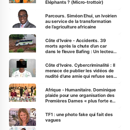
Éléphants ? (Micro-trottoir)
Parcours. Siméon Ehui, un Ivoirien
au service de la transformation
de l’agriculture africaine
Côte d’Ivoire - Accidents. 39
morts après la chute d’un car
dans le fleuve Bafing : Un lecteur
dénonce la légèreté du ministère
des Transports
Côte d'Ivoire. Cybercriminalité : Il
menace de publier les vidéos de
nudité d’une amie qui refuse ses
avances
Afrique - Humanitaire. Dominique
plaide pour une organisation des
Premières Dames « plus forte et
influente, dont l'impact s'affirme
sur la scène internationale »
TF1 : une photo fake qui fait des
vagues