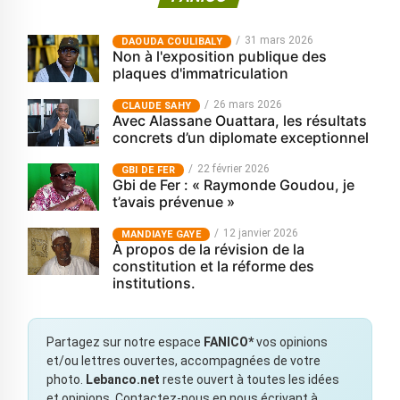
31 mars 2026
‎DAOUDA COULIBALY
Non à l'exposition publique des
plaques d'immatriculation
26 mars 2026
CLAUDE SAHY
Avec Alassane Ouattara, les résultats
concrets d’un diplomate exceptionnel
22 février 2026
GBI DE FER
Gbi de Fer : « Raymonde Goudou, je
t’avais prévenue »
12 janvier 2026
MANDIAYE GAYE
À propos de la révision de la
constitution et la réforme des
institutions.
Partagez sur notre espace
FANICO*
vos opinions
et/ou lettres ouvertes, accompagnées de votre
photo.
Lebanco.net
reste ouvert à toutes les idées
et opinions. Contactez-nous en nous écrivant à