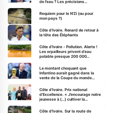
de l’eau ? Les précisions
d’Assahoré
Requiem pour le N’Zi (ou pour
mon pays ?)
Côte d’Ivoire. Renard de retour à
la tête des Éléphants
Côte d’Ivoire - Pollution. Alerte !
Les orpailleurs privent d’eau
potable presque 200 000
habitants autour d’Agboville
Le montant choquant que
Infantino aurait gagné dans la
vente de la Coupe du monde
révélé
Côte d’Ivoire. Prix national
d’Excellence. « J’encourage notre
jeunesse à (…) cultiver la
compétence et l’intégrité »
(Alassane Ouattara
Côte d'Ivoire. Sur la route de