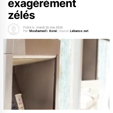
exagérément
zélés
Publié le :
mardi 26 mai 2026
Par:
Mouhamed I. Koné
| Source:
Lebanco.net