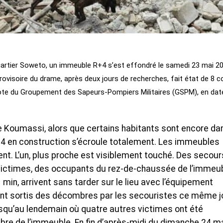
rtier Soweto, un immeuble R+4 s’est effondré le samedi 23 mai 2
rovisoire du drame, après deux jours de recherches, fait état de 8 c
note du Groupement des Sapeurs-Pompiers Militaires (GSPM), en dat
Koumassi, alors que certains habitants sont encore da
4 en construction s’écroule totalement. Les immeubles
ent. L’un, plus proche est visiblement touché. Des secour
s victimes, des occupants du rez-de-chaussée de l’immeub
min, arrivent sans tarder sur le lieu avec l’équipement
ont sortis des décombres par les secouristes ce même j
squ’au lendemain où quatre autres victimes ont été
e de l’immeuble. En fin d’après-midi du dimanche 24 m