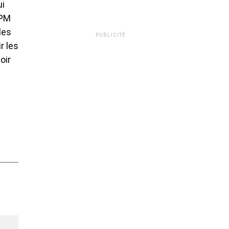
ui
SPM
les
PUBLICITÉ
r les
oir