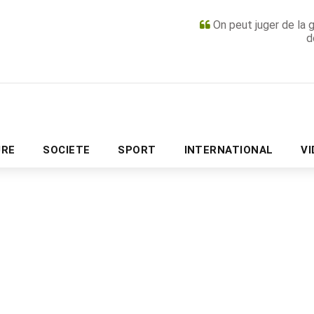
On peut juger de la 
d
PUBLICITÉ
URE
SOCIETE
SPORT
INTERNATIONAL
V