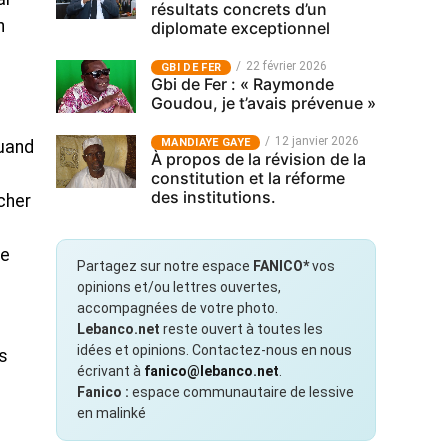
résultats concrets d’un
n
diplomate exceptionnel
22 février 2026
GBI DE FER
Gbi de Fer : « Raymonde
Goudou, je t’avais prévenue »
12 janvier 2026
MANDIAYE GAYE
quand
À propos de la révision de la
constitution et la réforme
des institutions.
cher
le
Partagez sur notre espace
FANICO*
vos
opinions et/ou lettres ouvertes,
accompagnées de votre photo.
Lebanco.net
reste ouvert à toutes les
idées et opinions. Contactez-nous en nous
s
écrivant à
fanico@lebanco.net
.
Fanico :
espace communautaire de lessive
en malinké