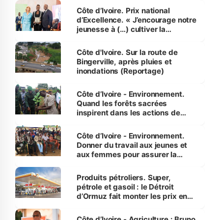
Côte d’Ivoire. Prix national
d’Excellence. « J’encourage notre
jeunesse à (…) cultiver la
compétence et l’intégrité »
(Alassane Ouattara
Côte d'Ivoire. Sur la route de
Bingerville, après pluies et
inondations (Reportage)
Côte d’Ivoire - Environnement.
Quand les forêts sacrées
inspirent dans les actions de
reboisement
Côte d’Ivoire - Environnement.
Donner du travail aux jeunes et
aux femmes pour assurer la
protection des espèces
menacées
Produits pétroliers. Super,
pétrole et gasoil : le Détroit
d’Ormuz fait monter les prix en
Côte d’Ivoire
Côte d’Ivoire - Agriculture : Bruno