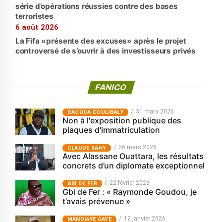
série d’opérations réussies contre des bases
terroristes
6 août 2026
La Fifa «présente des excuses» après le projet
controversé de s’ouvrir à des investisseurs privés
FANICO
31 mars 2026
‎DAOUDA COULIBALY
Non à l'exposition publique des
plaques d'immatriculation
26 mars 2026
CLAUDE SAHY
Avec Alassane Ouattara, les résultats
concrets d’un diplomate exceptionnel
22 février 2026
GBI DE FER
Gbi de Fer : « Raymonde Goudou, je
t’avais prévenue »
12 janvier 2026
MANDIAYE GAYE