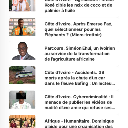
Koné cible les noix de coco et de
palmier à huile
Côte d’Ivoire. Après Emerse Faé,
quel sélectionneur pour les
Éléphants ? (Micro-trottoir)
Parcours. Siméon Ehui, un Ivoirien
au service de la transformation
de l’agriculture africaine
Côte d’Ivoire - Accidents. 39
morts après la chute d’un car
dans le fleuve Bafing : Un lecteur
dénonce la légèreté du ministère
des Transports
Côte d'Ivoire. Cybercriminalité : Il
menace de publier les vidéos de
nudité d’une amie qui refuse ses
avances
Afrique - Humanitaire. Dominique
plaide pour une organisation des