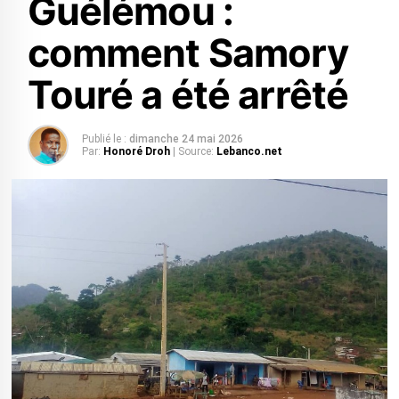
Guélémou :
comment Samory
Touré a été arrêté
Publié le :
dimanche 24 mai 2026
Par:
Honoré Droh
| Source:
Lebanco.net