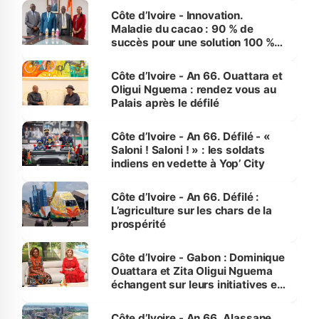
Côte d’Ivoire - Innovation.
Maladie du cacao : 90 % de
succès pour une solution 100 %
made in Côte d'Ivoire
Côte d’Ivoire - An 66. Ouattara et
Oligui Nguema : rendez vous au
Palais après le défilé
Côte d’Ivoire - An 66. Défilé - «
Saloni ! Saloni ! » : les soldats
indiens en vedette à Yop’ City
Côte d’Ivoire - An 66. Défilé :
L’agriculture sur les chars de la
prospérité
Côte d’Ivoire - Gabon : Dominique
Ouattara et Zita Oligui Nguema
échangent sur leurs initiatives en
faveur des femmes et des
enfants
Côte d’Ivoire - An 66. Alassane