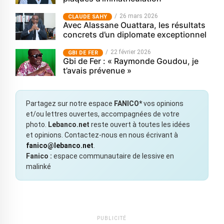
26 mars 2026
CLAUDE SAHY
Avec Alassane Ouattara, les résultats
concrets d’un diplomate exceptionnel
22 février 2026
GBI DE FER
Gbi de Fer : « Raymonde Goudou, je
t’avais prévenue »
Partagez sur notre espace
FANICO*
vos opinions
et/ou lettres ouvertes, accompagnées de votre
photo.
Lebanco.net
reste ouvert à toutes les idées
et opinions. Contactez-nous en nous écrivant à
fanico@lebanco.net
.
Fanico :
espace communautaire de lessive en
malinké
PUBLICITÉ