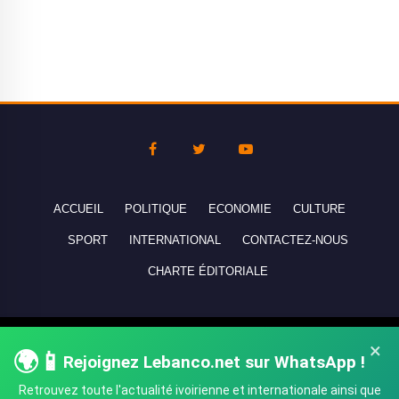
ACCUEIL
POLITIQUE
ECONOMIE
CULTURE
SPORT
INTERNATIONAL
CONTACTEZ-NOUS
CHARTE ÉDITORIALE
Copyright © 2010-2026 lebanco.net - Tous droits de reproduction
×
🌍📱
Rejoignez Lebanco.net sur WhatsApp !
réservés - All rights reserved.
Retrouvez toute l'actualité ivoirienne et internationale ainsi que