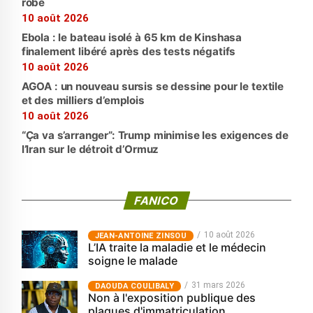
robe
10 août 2026
Ebola : le bateau isolé à 65 km de Kinshasa
finalement libéré après des tests négatifs
10 août 2026
AGOA : un nouveau sursis se dessine pour le textile
et des milliers d’emplois
10 août 2026
“Ça va s’arranger”: Trump minimise les exigences de
l’Iran sur le détroit d’Ormuz
FANICO
10 août 2026
JEAN-ANTOINE ZINSOU
L’IA traite la maladie et le médecin
soigne le malade
31 mars 2026
‎DAOUDA COULIBALY
Non à l'exposition publique des
plaques d'immatriculation