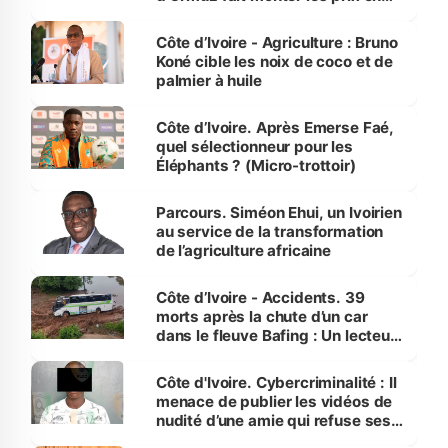
Côte d’Ivoire
Côte d’Ivoire - Agriculture : Bruno
Koné cible les noix de coco et de
palmier à huile
Côte d’Ivoire. Après Emerse Faé,
quel sélectionneur pour les
Éléphants ? (Micro-trottoir)
Parcours. Siméon Ehui, un Ivoirien
au service de la transformation
de l’agriculture africaine
Côte d’Ivoire - Accidents. 39
morts après la chute d’un car
dans le fleuve Bafing : Un lecteur
dénonce la légèreté du ministère
des Transports
Côte d'Ivoire. Cybercriminalité : Il
menace de publier les vidéos de
nudité d’une amie qui refuse ses
avances