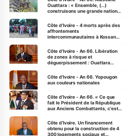
Ouattara : « Ensemble, (…)
construisons une grande nation
pour nous-mêmes et pour les
générations futures »
Côte d’Ivoire - 4 morts après des
affrontements
intercommunautaires à Kossandji
(Alepé) - Notre correspondant au
milieu des sinistrés
Côte d’Ivoire - An 66. Libération
de zones à risque et
déguerpissement : Ouattara
assure du « strict respect de
l'Etat de droit pour préserver les
Côte d'Ivoire - An 66. Yopougon
vies humaines »
aux couleurs nationales
Côte d’Ivoire - An 66. « Ce que
fait le Président de la République
aux Anciens Combattants, c'est
inédit » (Cne Yassoungo Koné ®)
Côte d’Ivoire. Un financement
obtenu pour la construction de 4
300 logements sociaux et