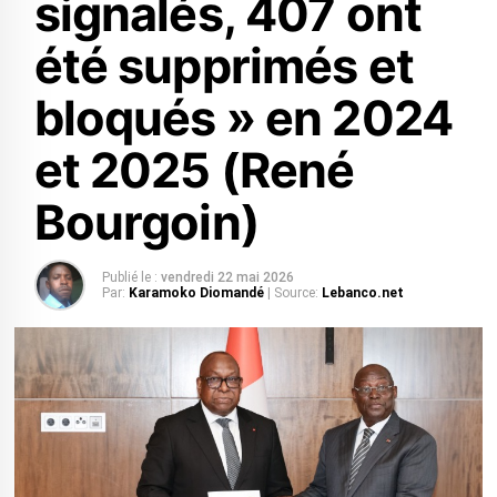
signalés, 407 ont
été supprimés et
bloqués » en 2024
et 2025 (René
Bourgoin)
Publié le :
vendredi 22 mai 2026
Par:
Karamoko Diomandé
| Source:
Lebanco.net