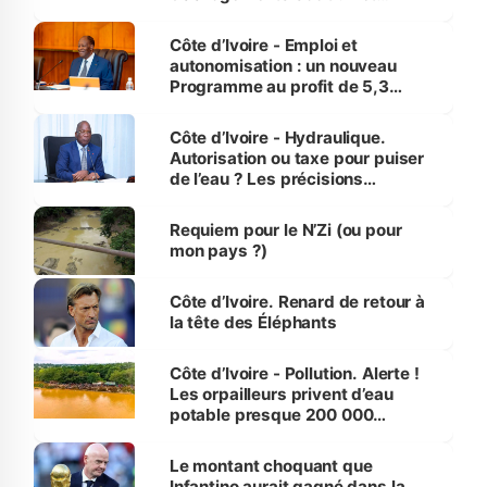
économiques à Abidjan, Bouaké
et Yamoussoukro
Côte d’Ivoire - Emploi et
autonomisation : un nouveau
Programme au profit de 5,3
millions de jeunes
Côte d’Ivoire - Hydraulique.
Autorisation ou taxe pour puiser
de l’eau ? Les précisions
d’Assahoré
Requiem pour le N’Zi (ou pour
mon pays ?)
Côte d’Ivoire. Renard de retour à
la tête des Éléphants
Côte d’Ivoire - Pollution. Alerte !
Les orpailleurs privent d’eau
potable presque 200 000
habitants autour d’Agboville
Le montant choquant que
Infantino aurait gagné dans la