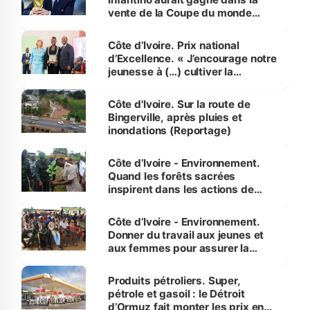
vente de la Coupe du monde
révélé
Côte d’Ivoire. Prix national
d’Excellence. « J’encourage notre
jeunesse à (…) cultiver la
compétence et l’intégrité »
(Alassane Ouattara
Côte d'Ivoire. Sur la route de
Bingerville, après pluies et
inondations (Reportage)
Côte d’Ivoire - Environnement.
Quand les forêts sacrées
inspirent dans les actions de
reboisement
Côte d’Ivoire - Environnement.
Donner du travail aux jeunes et
aux femmes pour assurer la
protection des espèces
menacées
Produits pétroliers. Super,
pétrole et gasoil : le Détroit
d’Ormuz fait monter les prix en