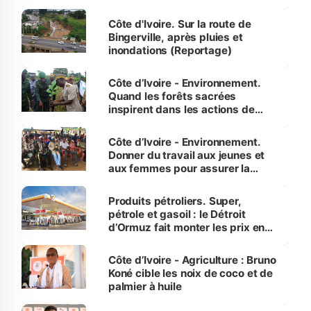
compétence et l’intégrité »
(Alassane Ouattara
Côte d'Ivoire. Sur la route de
Bingerville, après pluies et
inondations (Reportage)
Côte d’Ivoire - Environnement.
Quand les forêts sacrées
inspirent dans les actions de
reboisement
Côte d’Ivoire - Environnement.
Donner du travail aux jeunes et
aux femmes pour assurer la
protection des espèces
menacées
Produits pétroliers. Super,
pétrole et gasoil : le Détroit
d’Ormuz fait monter les prix en
Côte d’Ivoire
Côte d’Ivoire - Agriculture : Bruno
Koné cible les noix de coco et de
palmier à huile