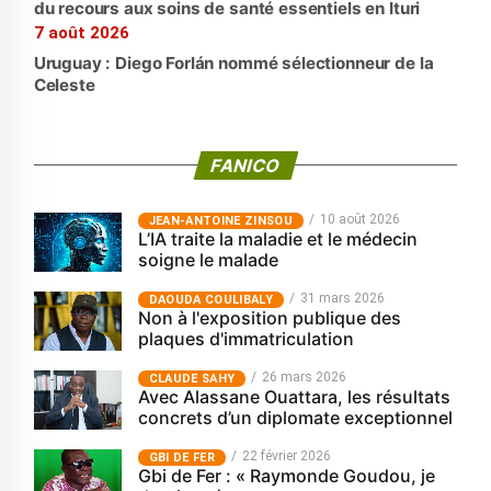
du recours aux soins de santé essentiels en Ituri
7 août 2026
Uruguay : Diego Forlán nommé sélectionneur de la
Celeste
FANICO
10 août 2026
JEAN-ANTOINE ZINSOU
L’IA traite la maladie et le médecin
soigne le malade
31 mars 2026
‎DAOUDA COULIBALY
Non à l'exposition publique des
plaques d'immatriculation
26 mars 2026
CLAUDE SAHY
Avec Alassane Ouattara, les résultats
concrets d’un diplomate exceptionnel
22 février 2026
GBI DE FER
Gbi de Fer : « Raymonde Goudou, je