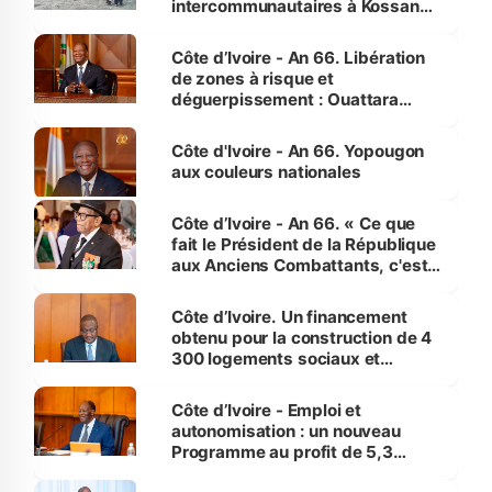
intercommunautaires à Kossandji
(Alepé) - Notre correspondant au
milieu des sinistrés
Côte d’Ivoire - An 66. Libération
de zones à risque et
déguerpissement : Ouattara
assure du « strict respect de
l'Etat de droit pour préserver les
Côte d'Ivoire - An 66. Yopougon
vies humaines »
aux couleurs nationales
Côte d’Ivoire - An 66. « Ce que
fait le Président de la République
aux Anciens Combattants, c'est
inédit » (Cne Yassoungo Koné ®)
Côte d’Ivoire. Un financement
obtenu pour la construction de 4
300 logements sociaux et
économiques à Abidjan, Bouaké
et Yamoussoukro
Côte d’Ivoire - Emploi et
autonomisation : un nouveau
Programme au profit de 5,3
millions de jeunes