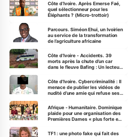
Côte d’Ivoire. Après Emerse Faé,
quel sélectionneur pour les
Éléphants ? (Micro-trottoir)
Parcours. Siméon Ehui, un Ivoirien
au service de la transformation
de l’agriculture africaine
Côte d’Ivoire - Accidents. 39
morts après la chute d’un car
dans le fleuve Bafing : Un lecteur
dénonce la légèreté du ministère
des Transports
Côte d'Ivoire. Cybercriminalité : Il
menace de publier les vidéos de
nudité d’une amie qui refuse ses
avances
Afrique - Humanitaire. Dominique
plaide pour une organisation des
Premières Dames « plus forte et
influente, dont l'impact s'affirme
sur la scène internationale »
TF1 : une photo fake qui fait des