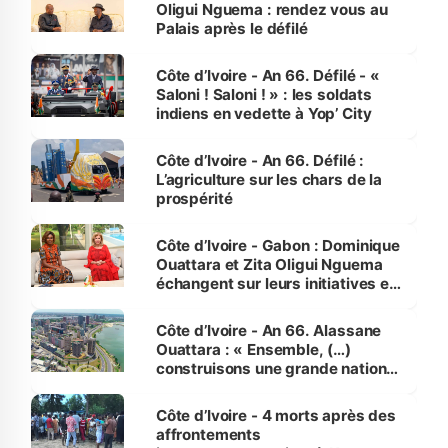
Oligui Nguema : rendez vous au
Palais après le défilé
Côte d’Ivoire - An 66. Défilé - «
Saloni ! Saloni ! » : les soldats
indiens en vedette à Yop’ City
Côte d’Ivoire - An 66. Défilé :
L’agriculture sur les chars de la
prospérité
Côte d’Ivoire - Gabon : Dominique
Ouattara et Zita Oligui Nguema
échangent sur leurs initiatives en
faveur des femmes et des
enfants
Côte d’Ivoire - An 66. Alassane
Ouattara : « Ensemble, (…)
construisons une grande nation
pour nous-mêmes et pour les
générations futures »
Côte d’Ivoire - 4 morts après des
affrontements