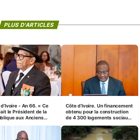
PLUS D'ARTICLES
d’Ivoire - An 66. « Ce
Côte d’Ivoire. Un financement
ait le Président de la
obtenu pour la construction
blique aux Anciens
de 4 300 logements sociaux
attants, c'est inédit »
et économiques à Abidjan,
 Yassoungo Koné ®)
Bouaké et Yamoussoukro