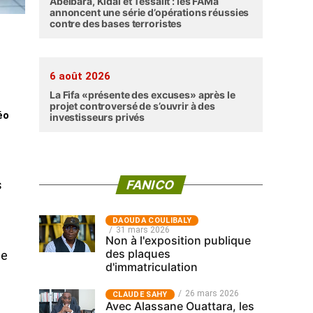
Abéibara, Kidal et Tessalit : les FAMa
annoncent une série d’opérations réussies
contre des bases terroristes
6 août 2026
La Fifa «présente des excuses» après le
projet controversé de s’ouvrir à des
éo
investisseurs privés
FANICO
s
‎DAOUDA COULIBALY
31 mars 2026
Non à l'exposition publique
des plaques
le
d'immatriculation
26 mars 2026
CLAUDE SAHY
Avec Alassane Ouattara, les