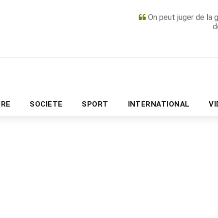
On peut juger de la 
d
PUBLICITÉ
URE
SOCIETE
SPORT
INTERNATIONAL
V