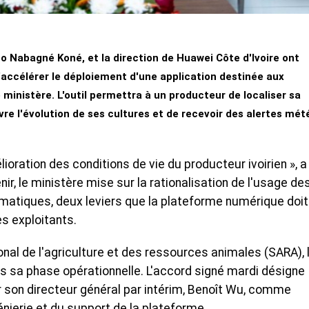
uno Nabagné Koné, et la direction de Huawei Côte d'Ivoire ont
'accélérer le déploiement d'une application destinée aux
e ministère. L'outil permettra à un producteur de localiser sa
vre l'évolution de ses cultures et de recevoir des alertes mét
élioration des conditions de vie du producteur ivoirien », a
nir, le ministère mise sur la rationalisation de l'usage de
climatiques, deux leviers que la plateforme numérique doit
s exploitants.
onal de l'agriculture et des ressources animales (SARA), 
ns sa phase opérationnelle. L'accord signé mardi désigne
r son directeur général par intérim, Benoît Wu, comme
énierie et du support de la plateforme.