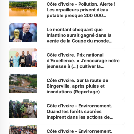
Côte d’Ivoire - Pollution. Alerte !
Les orpailleurs privent d’eau
potable presque 200 000
habitants autour d’Agboville
Le montant choquant que
Infantino aurait gagné dans la
vente de la Coupe du monde
révélé
Côte d’Ivoire. Prix national
d’Excellence. « J’encourage notre
jeunesse à (…) cultiver la
compétence et l’intégrité »
(Alassane Ouattara
Côte d'Ivoire. Sur la route de
Bingerville, après pluies et
inondations (Reportage)
Côte d’Ivoire - Environnement.
Quand les forêts sacrées
inspirent dans les actions de
reboisement
Côte d’Ivoire - Environnement.