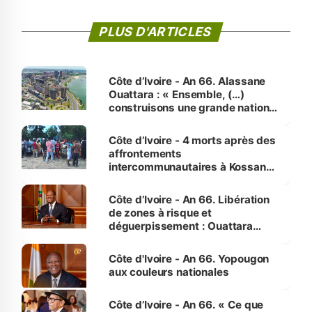
PLUS D'ARTICLES
Côte d’Ivoire - An 66. Alassane
Ouattara : « Ensemble, (…)
construisons une grande nation
pour nous-mêmes et pour les
générations futures »
Côte d’Ivoire - 4 morts après des
affrontements
intercommunautaires à Kossandji
(Alepé) - Notre correspondant au
milieu des sinistrés
Côte d’Ivoire - An 66. Libération
de zones à risque et
déguerpissement : Ouattara
assure du « strict respect de
l'Etat de droit pour préserver les
Côte d'Ivoire - An 66. Yopougon
vies humaines »
aux couleurs nationales
Côte d’Ivoire - An 66. « Ce que