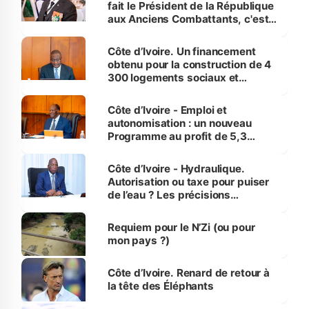
fait le Président de la République
aux Anciens Combattants, c'est
inédit » (Cne Yassoungo Koné ®)
Côte d’Ivoire. Un financement
obtenu pour la construction de 4
300 logements sociaux et
économiques à Abidjan, Bouaké
et Yamoussoukro
Côte d’Ivoire - Emploi et
autonomisation : un nouveau
Programme au profit de 5,3
millions de jeunes
Côte d’Ivoire - Hydraulique.
Autorisation ou taxe pour puiser
de l’eau ? Les précisions
d’Assahoré
Requiem pour le N’Zi (ou pour
mon pays ?)
Côte d’Ivoire. Renard de retour à
la tête des Éléphants