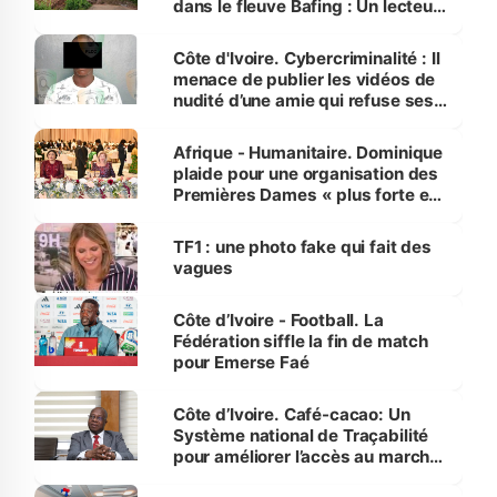
dans le fleuve Bafing : Un lecteur
dénonce la légèreté du ministère
des Transports
Côte d'Ivoire. Cybercriminalité : Il
menace de publier les vidéos de
nudité d’une amie qui refuse ses
avances
Afrique - Humanitaire. Dominique
plaide pour une organisation des
Premières Dames « plus forte et
influente, dont l'impact s'affirme
sur la scène internationale »
TF1 : une photo fake qui fait des
vagues
Côte d’Ivoire - Football. La
Fédération siffle la fin de match
pour Emerse Faé
Côte d’Ivoire. Café-cacao: Un
Système national de Traçabilité
pour améliorer l’accès au marché
international