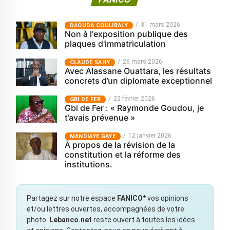
31 mars 2026
‎DAOUDA COULIBALY
Non à l'exposition publique des
plaques d'immatriculation
26 mars 2026
CLAUDE SAHY
Avec Alassane Ouattara, les résultats
concrets d’un diplomate exceptionnel
22 février 2026
GBI DE FER
Gbi de Fer : « Raymonde Goudou, je
t’avais prévenue »
12 janvier 2026
MANDIAYE GAYE
À propos de la révision de la
constitution et la réforme des
institutions.
Partagez sur notre espace
FANICO*
vos opinions
et/ou lettres ouvertes, accompagnées de votre
photo.
Lebanco.net
reste ouvert à toutes les idées