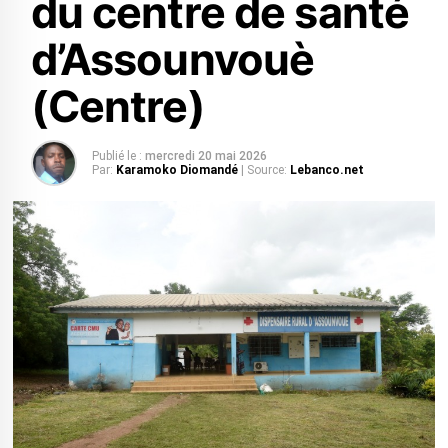
du centre de santé
d’Assounvouè
(Centre)
Publié le :
mercredi 20 mai 2026
Par:
Karamoko Diomandé
| Source:
Lebanco.net