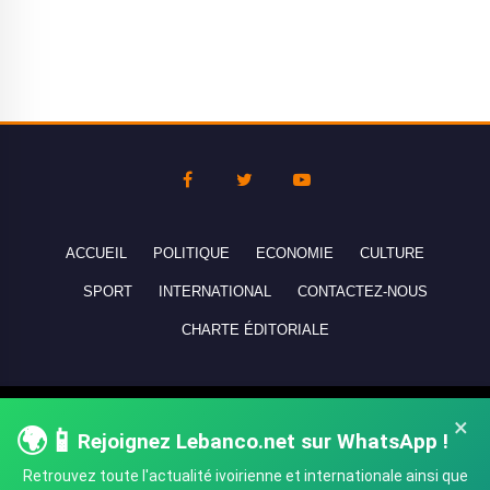
ACCUEIL
POLITIQUE
ECONOMIE
CULTURE
SPORT
INTERNATIONAL
CONTACTEZ-NOUS
CHARTE ÉDITORIALE
Copyright © 2010-2026 lebanco.net - Tous droits de reproduction
×
🌍📱
Rejoignez Lebanco.net sur WhatsApp !
réservés - All rights reserved.
Retrouvez toute l'actualité ivoirienne et internationale ainsi que