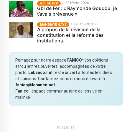
22 février 2026
GBI DE FER
Gbi de Fer : « Raymonde Goudou, je
t’avais prévenue »
12 janvier 2026
MANDIAYE GAYE
À propos de la révision de la
constitution et la réforme des
institutions.
Partagez sur notre espace
FANICO*
vos opinions
et/ou lettres ouvertes, accompagnées de votre
photo.
Lebanco.net
reste ouvert à toutes les idées
et opinions. Contactez-nous en nous écrivant à
fanico@lebanco.net
.
Fanico :
espace communautaire de lessive en
malinké
PUBLICITÉ