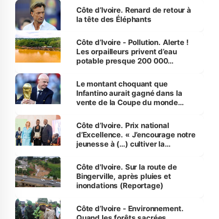
Côte d’Ivoire. Renard de retour à
la tête des Éléphants
Côte d’Ivoire - Pollution. Alerte !
Les orpailleurs privent d’eau
potable presque 200 000
habitants autour d’Agboville
Le montant choquant que
Infantino aurait gagné dans la
vente de la Coupe du monde
révélé
Côte d’Ivoire. Prix national
d’Excellence. « J’encourage notre
jeunesse à (…) cultiver la
compétence et l’intégrité »
(Alassane Ouattara
Côte d'Ivoire. Sur la route de
Bingerville, après pluies et
inondations (Reportage)
Côte d’Ivoire - Environnement.
Quand les forêts sacrées