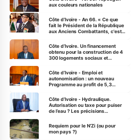
vies humaines »
aux couleurs nationales
Côte d’Ivoire - An 66. « Ce que
fait le Président de la République
aux Anciens Combattants, c'est
inédit » (Cne Yassoungo Koné ®)
Côte d’Ivoire. Un financement
obtenu pour la construction de 4
300 logements sociaux et
économiques à Abidjan, Bouaké
et Yamoussoukro
Côte d’Ivoire - Emploi et
autonomisation : un nouveau
Programme au profit de 5,3
millions de jeunes
Côte d’Ivoire - Hydraulique.
Autorisation ou taxe pour puiser
de l’eau ? Les précisions
d’Assahoré
Requiem pour le N’Zi (ou pour
mon pays ?)