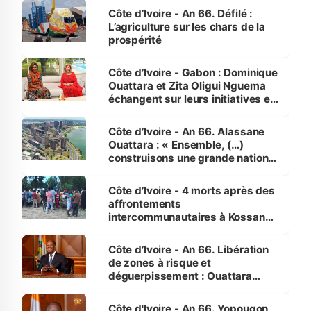
Côte d’Ivoire - An 66. Défilé :
L’agriculture sur les chars de la
prospérité
Côte d’Ivoire - Gabon : Dominique
Ouattara et Zita Oligui Nguema
échangent sur leurs initiatives en
faveur des femmes et des
enfants
Côte d’Ivoire - An 66. Alassane
Ouattara : « Ensemble, (…)
construisons une grande nation
pour nous-mêmes et pour les
générations futures »
Côte d’Ivoire - 4 morts après des
affrontements
intercommunautaires à Kossandji
(Alepé) - Notre correspondant au
milieu des sinistrés
Côte d’Ivoire - An 66. Libération
de zones à risque et
déguerpissement : Ouattara
assure du « strict respect de
l'Etat de droit pour préserver les
Côte d'Ivoire - An 66. Yopougon