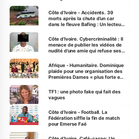
Côte d’Ivoire - Accidents. 39
morts après la chute d’un car
dans le fleuve Bafing : Un lecteur
dénonce la légèreté du ministère
des Transports
Côte d'Ivoire. Cybercriminalité : Il
menace de publier les vidéos de
nudité d’une amie qui refuse ses
avances
Afrique - Humanitaire. Dominique
plaide pour une organisation des
Premières Dames « plus forte et
influente, dont l'impact s'affirme
sur la scène internationale »
TF1 : une photo fake qui fait des
vagues
Côte d’Ivoire - Football. La
Fédération siffle la fin de match
pour Emerse Faé
Côte d’Ivoire. Café-cacao: Un