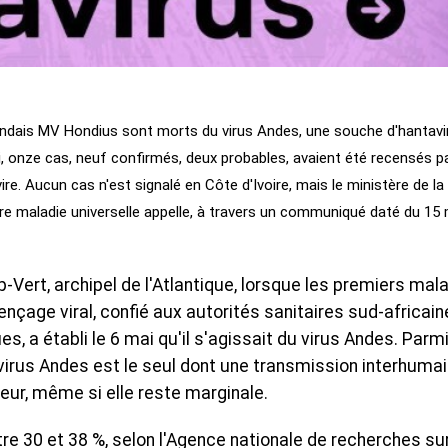
landais MV Hondius sont morts du virus Andes, une souche d'hantavi
i, onze cas, neuf confirmés, deux probables, avaient été recensés p
e. Aucun cas n'est signalé en Côte d'Ivoire, mais le ministère de la
ture maladie universelle appelle, à travers un communiqué daté du 15
p-Vert, archipel de l'Atlantique, lorsque les premiers mal
ençage viral, confié aux autorités sanitaires sud-africai
s, a établi le 6 mai qu'il s'agissait du virus Andes. Parmi
virus Andes est le seul dont une transmission interhumai
eur, même si elle reste marginale.
tre 30 et 38 %, selon l'Agence nationale de recherches sur