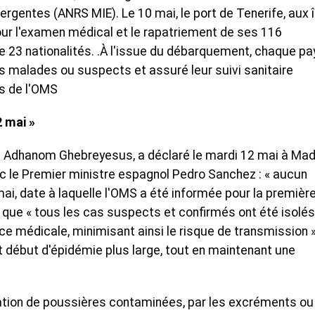
rgentes (ANRS MIE). Le 10 mai, le port de Tenerife, aux î
pour l'examen médical et le rapatriement de ses 116
23 nationalités. .À l'issue du débarquement, chaque pa
ts malades ou suspects et assuré leur suivi sanitaire
 de l'OMS
2 mai »
s Adhanom Ghebreyesus, a déclaré le mardi 12 mai à Madr
ec le Premier ministre espagnol Pedro Sanchez : « aucun
mai, date à laquelle l'OMS a été informée pour la premièr
té que « tous les cas suspects et confirmés ont été isolés
nce médicale, minimisant ainsi le risque de transmission »
ut début d'épidémie plus large, tout en maintenant une
ation de poussières contaminées, par les excréments ou