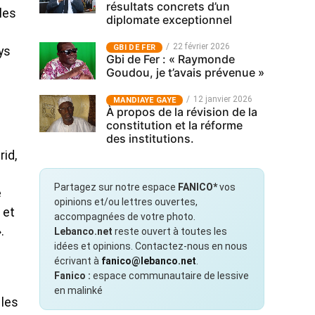
résultats concrets d’un
les
diplomate exceptionnel
22 février 2026
GBI DE FER
ys
Gbi de Fer : « Raymonde
Goudou, je t’avais prévenue »
12 janvier 2026
MANDIAYE GAYE
À propos de la révision de la
constitution et la réforme
des institutions.
id,
Partagez sur notre espace
FANICO*
vos
e
opinions et/ou lettres ouvertes,
 et
accompagnées de votre photo.
.
Lebanco.net
reste ouvert à toutes les
idées et opinions. Contactez-nous en nous
écrivant à
fanico@lebanco.net
.
Fanico :
espace communautaire de lessive
en malinké
 les