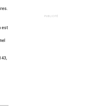
ires.
PUBLICITÉ
n est
nel
143,