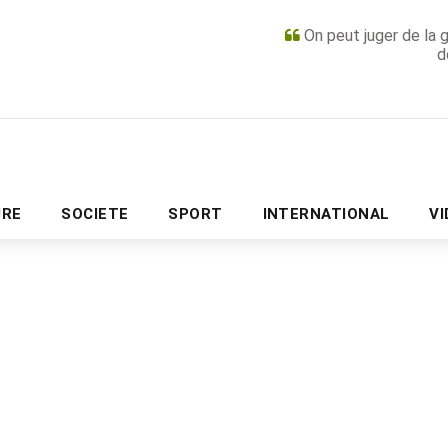
On peut juger de la 
d
PUBLICITÉ
URE
SOCIETE
SPORT
INTERNATIONAL
V