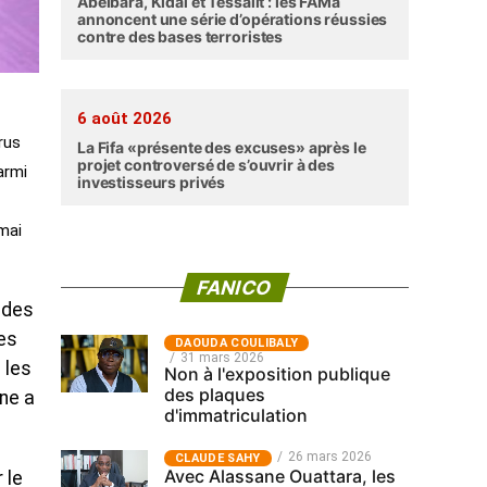
Abéibara, Kidal et Tessalit : les FAMa
annoncent une série d’opérations réussies
contre des bases terroristes
6 août 2026
rus
La Fifa «présente des excuses» après le
projet controversé de s’ouvrir à des
armi
investisseurs privés
 mai
FANICO
ades
nes
‎DAOUDA COULIBALY
31 mars 2026
 les
Non à l'exposition publique
des plaques
ne a
d'immatriculation
26 mars 2026
CLAUDE SAHY
Avec Alassane Ouattara, les
 le