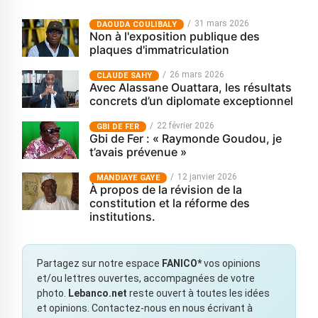
31 mars 2026
‎DAOUDA COULIBALY
Non à l'exposition publique des
plaques d'immatriculation
26 mars 2026
CLAUDE SAHY
Avec Alassane Ouattara, les résultats
concrets d’un diplomate exceptionnel
22 février 2026
GBI DE FER
Gbi de Fer : « Raymonde Goudou, je
t’avais prévenue »
12 janvier 2026
MANDIAYE GAYE
À propos de la révision de la
constitution et la réforme des
institutions.
Partagez sur notre espace
FANICO*
vos opinions
et/ou lettres ouvertes, accompagnées de votre
photo.
Lebanco.net
reste ouvert à toutes les idées
et opinions. Contactez-nous en nous écrivant à