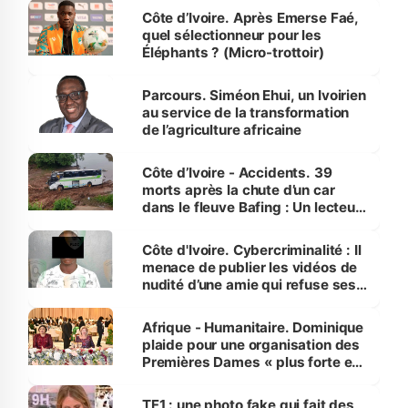
Côte d’Ivoire. Après Emerse Faé,
quel sélectionneur pour les
Éléphants ? (Micro-trottoir)
Parcours. Siméon Ehui, un Ivoirien
au service de la transformation
de l’agriculture africaine
Côte d’Ivoire - Accidents. 39
morts après la chute d’un car
dans le fleuve Bafing : Un lecteur
dénonce la légèreté du ministère
des Transports
Côte d'Ivoire. Cybercriminalité : Il
menace de publier les vidéos de
nudité d’une amie qui refuse ses
avances
Afrique - Humanitaire. Dominique
plaide pour une organisation des
Premières Dames « plus forte et
influente, dont l'impact s'affirme
sur la scène internationale »
TF1 : une photo fake qui fait des