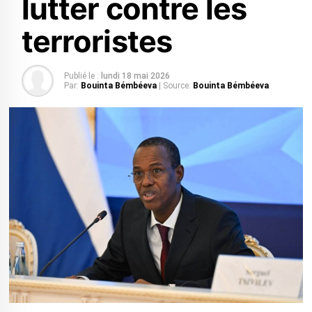
lutter contre les
terroristes
Publié le :
lundi 18 mai 2026
Par:
Bouinta Bémbéeva
| Source:
Bouinta Bémbéeva