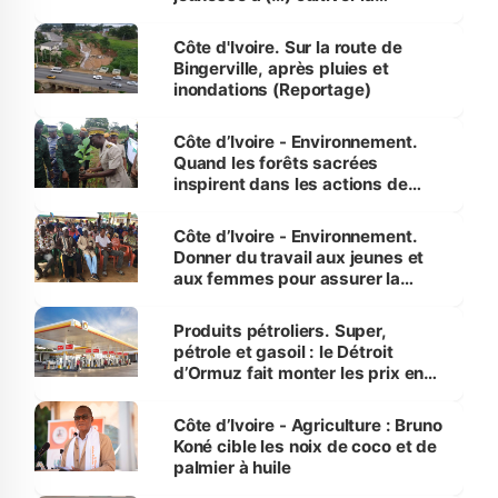
compétence et l’intégrité »
(Alassane Ouattara
Côte d'Ivoire. Sur la route de
Bingerville, après pluies et
inondations (Reportage)
Côte d’Ivoire - Environnement.
Quand les forêts sacrées
inspirent dans les actions de
reboisement
Côte d’Ivoire - Environnement.
Donner du travail aux jeunes et
aux femmes pour assurer la
protection des espèces
menacées
Produits pétroliers. Super,
pétrole et gasoil : le Détroit
d’Ormuz fait monter les prix en
Côte d’Ivoire
Côte d’Ivoire - Agriculture : Bruno
Koné cible les noix de coco et de
palmier à huile