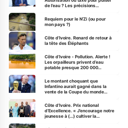
Autorisation ou taxe pour puiser
de l’eau ? Les précisions
d’Assahoré
Requiem pour le N’Zi (ou pour
mon pays ?)
Côte d’Ivoire. Renard de retour à
la tête des Éléphants
Côte d’Ivoire - Pollution. Alerte !
Les orpailleurs privent d’eau
potable presque 200 000
habitants autour d’Agboville
Le montant choquant que
Infantino aurait gagné dans la
vente de la Coupe du monde
révélé
Côte d’Ivoire. Prix national
d’Excellence. « J’encourage notre
jeunesse à (…) cultiver la
compétence et l’intégrité »
(Alassane Ouattara