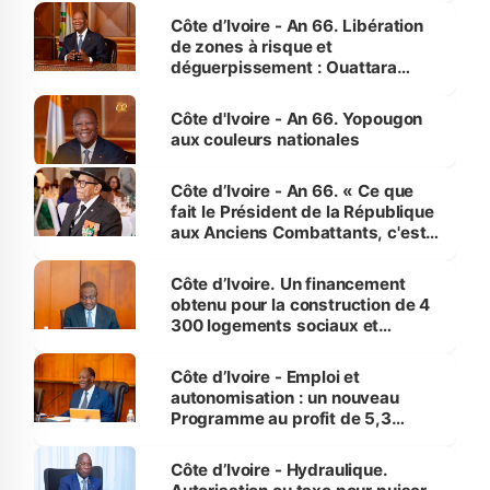
milieu des sinistrés
Côte d’Ivoire - An 66. Libération
de zones à risque et
déguerpissement : Ouattara
assure du « strict respect de
l'Etat de droit pour préserver les
Côte d'Ivoire - An 66. Yopougon
vies humaines »
aux couleurs nationales
Côte d’Ivoire - An 66. « Ce que
fait le Président de la République
aux Anciens Combattants, c'est
inédit » (Cne Yassoungo Koné ®)
Côte d’Ivoire. Un financement
obtenu pour la construction de 4
300 logements sociaux et
économiques à Abidjan, Bouaké
et Yamoussoukro
Côte d’Ivoire - Emploi et
autonomisation : un nouveau
Programme au profit de 5,3
millions de jeunes
Côte d’Ivoire - Hydraulique.