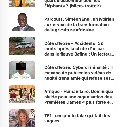
quel sélectionneur pour les
Éléphants ? (Micro-trottoir)
Parcours. Siméon Ehui, un Ivoirien
au service de la transformation
de l’agriculture africaine
Côte d’Ivoire - Accidents. 39
morts après la chute d’un car
dans le fleuve Bafing : Un lecteur
dénonce la légèreté du ministère
des Transports
Côte d'Ivoire. Cybercriminalité : Il
menace de publier les vidéos de
nudité d’une amie qui refuse ses
avances
Afrique - Humanitaire. Dominique
plaide pour une organisation des
Premières Dames « plus forte et
influente, dont l'impact s'affirme
sur la scène internationale »
TF1 : une photo fake qui fait des
vagues