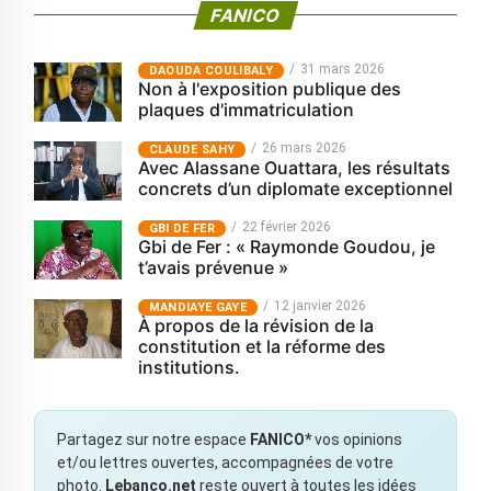
FANICO
31 mars 2026
‎DAOUDA COULIBALY
Non à l'exposition publique des
plaques d'immatriculation
26 mars 2026
CLAUDE SAHY
Avec Alassane Ouattara, les résultats
concrets d’un diplomate exceptionnel
22 février 2026
GBI DE FER
Gbi de Fer : « Raymonde Goudou, je
t’avais prévenue »
12 janvier 2026
MANDIAYE GAYE
À propos de la révision de la
constitution et la réforme des
institutions.
Partagez sur notre espace
FANICO*
vos opinions
et/ou lettres ouvertes, accompagnées de votre
photo.
Lebanco.net
reste ouvert à toutes les idées