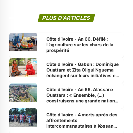
PLUS D'ARTICLES
Côte d’Ivoire - An 66. Défilé :
L’agriculture sur les chars de la
prospérité
Côte d’Ivoire - Gabon : Dominique
Ouattara et Zita Oligui Nguema
échangent sur leurs initiatives en
faveur des femmes et des
enfants
Côte d’Ivoire - An 66. Alassane
Ouattara : « Ensemble, (…)
construisons une grande nation
pour nous-mêmes et pour les
générations futures »
Côte d’Ivoire - 4 morts après des
affrontements
intercommunautaires à Kossandji
(Alepé) - Notre correspondant au