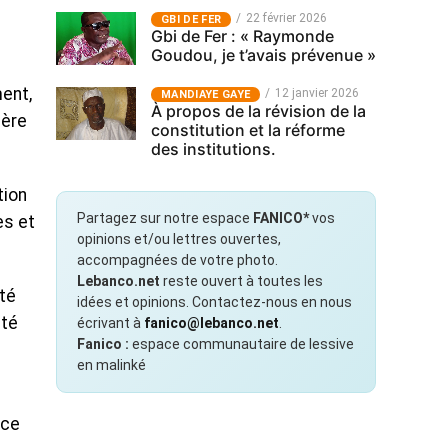
22 février 2026
GBI DE FER
Gbi de Fer : « Raymonde
Goudou, je t’avais prévenue »
ent,
12 janvier 2026
MANDIAYE GAYE
À propos de la révision de la
ière
constitution et la réforme
des institutions.
tion
Partagez sur notre espace
FANICO*
vos
es et
opinions et/ou lettres ouvertes,
accompagnées de votre photo.
Lebanco.net
reste ouvert à toutes les
ité
idées et opinions. Contactez-nous en nous
ité
écrivant à
fanico@lebanco.net
.
Fanico :
espace communautaire de lessive
en malinké
ace