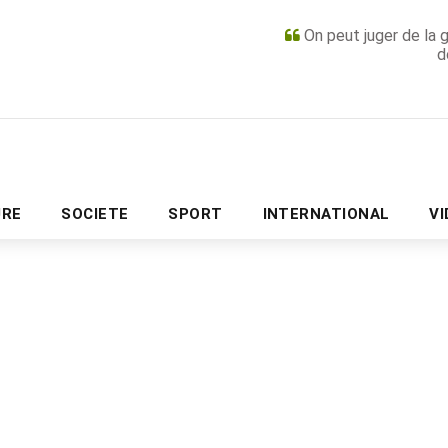
On peut juger de la 
d
PUBLICITÉ
URE
SOCIETE
SPORT
INTERNATIONAL
V