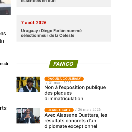
essentiels en Ituri
7 août 2026
Uruguay : Diego Forlán nommé
ons
sélectionneur de la Celeste
du
FANICO
eudi
‎DAOUDA COULIBALY
31 mars 2026
Non à l'exposition publique
des plaques
d'immatriculation
rts
26 mars 2026
CLAUDE SAHY
Avec Alassane Ouattara, les
résultats concrets d’un
diplomate exceptionnel