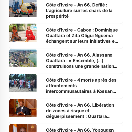
Côte d’Ivoire - An 66. Défilé :
L’agriculture sur les chars de la
prospérité
Côte d’Ivoire - Gabon : Dominique
Ouattara et Zita Oligui Nguema
échangent sur leurs initiatives en
faveur des femmes et des
enfants
Côte d’Ivoire - An 66. Alassane
Ouattara : « Ensemble, (…)
construisons une grande nation
pour nous-mêmes et pour les
générations futures »
Côte d’Ivoire - 4 morts après des
affrontements
intercommunautaires à Kossandji
(Alepé) - Notre correspondant au
milieu des sinistrés
Côte d’Ivoire - An 66. Libération
de zones à risque et
déguerpissement : Ouattara
assure du « strict respect de
l'Etat de droit pour préserver les
Côte d'Ivoire - An 66. Yopougon