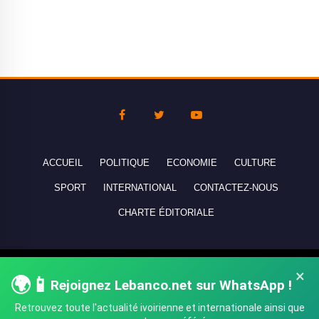
ACCUEIL
POLITIQUE
ECONOMIE
CULTURE
SPORT
INTERNATIONAL
CONTACTEZ-NOUS
CHARTE ÉDITORIALE
Copyright © 2010-2026 lebanco.net - Tous droits de reproduction
×
🌍📱
Rejoignez Lebanco.net sur WhatsApp !
réservés - All rights reserved.
Retrouvez toute l'actualité ivoirienne et internationale ainsi que