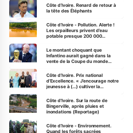
Côte d’Ivoire. Renard de retour à
la tête des Éléphants
Côte d’Ivoire - Pollution. Alerte !
Les orpailleurs privent d’eau
potable presque 200 000
habitants autour d’Agboville
Le montant choquant que
Infantino aurait gagné dans la
vente de la Coupe du monde
révélé
Côte d’Ivoire. Prix national
d’Excellence. « J’encourage notre
jeunesse à (…) cultiver la
compétence et l’intégrité »
(Alassane Ouattara
Côte d'Ivoire. Sur la route de
Bingerville, après pluies et
inondations (Reportage)
Côte d’Ivoire - Environnement.
Quand les forêts sacrées