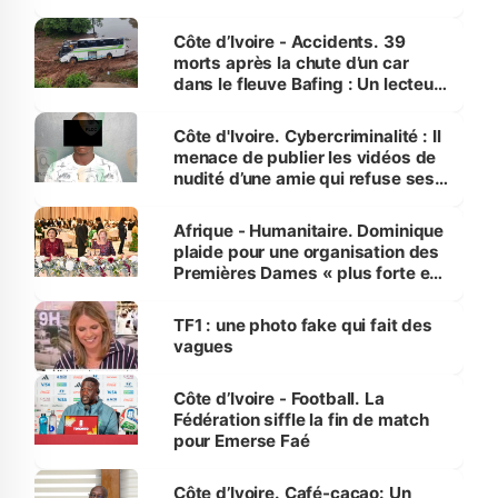
Côte d’Ivoire - Accidents. 39
morts après la chute d’un car
dans le fleuve Bafing : Un lecteur
dénonce la légèreté du ministère
des Transports
Côte d'Ivoire. Cybercriminalité : Il
menace de publier les vidéos de
nudité d’une amie qui refuse ses
avances
Afrique - Humanitaire. Dominique
plaide pour une organisation des
Premières Dames « plus forte et
influente, dont l'impact s'affirme
sur la scène internationale »
TF1 : une photo fake qui fait des
vagues
Côte d’Ivoire - Football. La
Fédération siffle la fin de match
pour Emerse Faé
Côte d’Ivoire. Café-cacao: Un