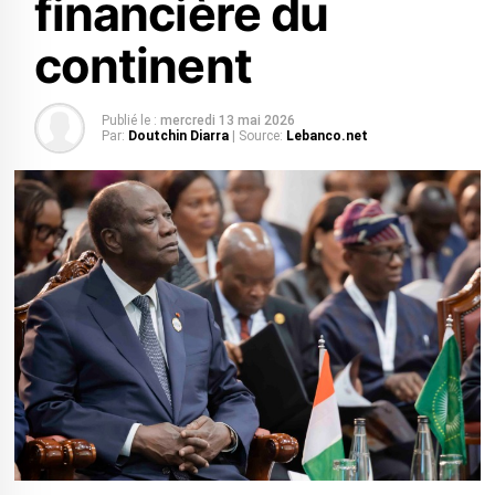
financière du
continent
Publié le :
mercredi 13 mai 2026
Par:
Doutchin Diarra
| Source:
Lebanco.net