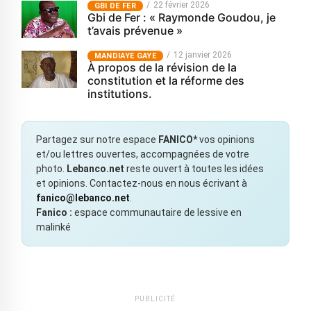
22 février 2026
GBI DE FER
Gbi de Fer : « Raymonde Goudou, je
t’avais prévenue »
12 janvier 2026
MANDIAYE GAYE
À propos de la révision de la
constitution et la réforme des
institutions.
Partagez sur notre espace
FANICO*
vos opinions
et/ou lettres ouvertes, accompagnées de votre
photo.
Lebanco.net
reste ouvert à toutes les idées
et opinions. Contactez-nous en nous écrivant à
fanico@lebanco.net
.
Fanico :
espace communautaire de lessive en
malinké
PUBLICITÉ