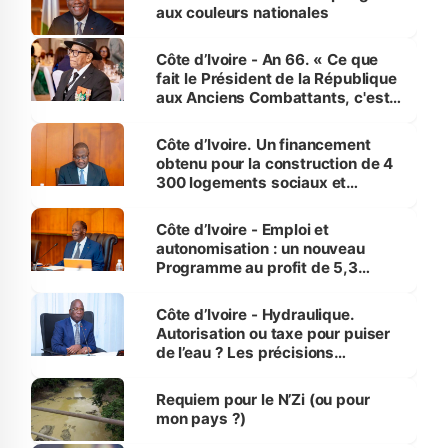
vies humaines »
aux couleurs nationales
Côte d’Ivoire - An 66. « Ce que
fait le Président de la République
aux Anciens Combattants, c'est
inédit » (Cne Yassoungo Koné ®)
Côte d’Ivoire. Un financement
obtenu pour la construction de 4
300 logements sociaux et
économiques à Abidjan, Bouaké
et Yamoussoukro
Côte d’Ivoire - Emploi et
autonomisation : un nouveau
Programme au profit de 5,3
millions de jeunes
Côte d’Ivoire - Hydraulique.
Autorisation ou taxe pour puiser
de l’eau ? Les précisions
d’Assahoré
Requiem pour le N’Zi (ou pour
mon pays ?)